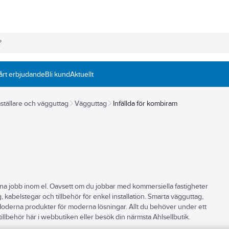
årt erbjudande
Bli kund
Aktuellt
ställare och vägguttag
Vägguttag
Infällda för kombiram
la dina jobb inom el. Oavsett om du jobbar med kommersiella fastigheter
, kabelstegar och tillbehör för enkel installation. Smarta vägguttag,
. Moderna produkter för moderna lösningar. Allt du behöver under ett
llbehör här i webbutiken eller besök din närmsta Ahlsellbutik.