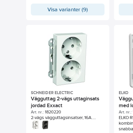
uttaget
Visa varianter (9)
Termina
ledning
1815618
väggutt
kontakt
ledning
Beröri
täckloc
centru
SCHNEIDER ELECTRIC
ELKO
Vägguttag 2-vägs uttaginsats
Väggut
jordad Exxact
med l
ram
Art. nr.:
1820220
Art. nr.:
2-vägs vägguttagsinsatser, 16A.
ELKO RS
Snabbanslutning. För infälld
kombin
montering i apparatdosa c/c 60 mm.
snabba