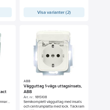
änds
Visa varianter (2)
valfri
ABB
Vägguttag 1-vägs uttagsinsats,
xact
ABB
Art. nr.:
1815108
unnar
Semikomplett vägguttag med insats
och centrumplatta med lock. Täckram