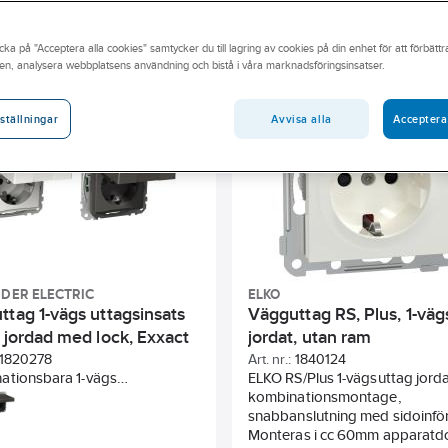
andidatämne
Byggvarubedömningen
Har miljövarudeklarati
cka på "Acceptera alla cookies" samtycker du till lagring av cookies på din enhet för att förbätt
dning
Färg
RAL-nummer (liknande)
Uttagen fassepa
en, analysera webbplatsens användning och bistå i våra marknadsföringsinsatser.
tens höjd
Typ av yta
Prägling/Indikering
Enhetens b
Avvisa alla
Acceptera
ställningar
DER ELECTRIC
ELKO
ttag 1-vägs uttagsinsats
Vägguttag RS, Plus, 1-väg
 jordad med lock, Exxact
jordat, utan ram
1820278
Art. nr.:
1840124
ationsbara 1-vägs
ELKO RS/Plus 1-vägsuttag jorda
agsinsatser (infällda uttag),
kombinationsmontage,
tagen med klafflock kan
snabbanslutning med sidoinför
eras till IP44 med
Monteras i cc 60mm apparatdo