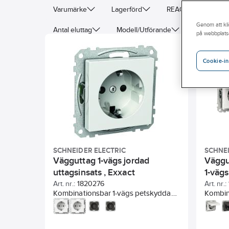
Varumärke
Lagerförd
REACH – Fri från K
Genom att kli
Antal eluttag
Modell/Utförande
Skyddsjor
på webbplats
Typ av anslutning
Typ av fastsättning
Enhe
Cookie-in
SCHNEIDER ELECTRIC
SCHNEI
Vägguttag 1-vägs jordad
Väggu
uttagsinsats , Exxact
1-vägs
Art. nr.:
1820276
Art. nr.:
Kombinationsbar 1-vägs petskyddad
Kombin
vägguttagsinsats för infälld
väggutt
montering i apparatdosa c/c 60mm.
16A. Ut
För utanpåliggande montage
uppgrad