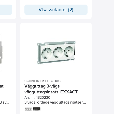
dosa c/c
eller utanpåliggande montage i dosa
ontage
35 mm. Levereras med klor.
Visa varianter (2)
teras
Kompletteras med valfri Renova-ram.
SCHNEIDER ELECTRIC
at
Vägguttag 3-vägs
vägguttagsinsats, EXXACT
Art. nr.:
1820230
B av
3-vägs jordade vägguttagsinsatser,
Schuko
16A. Skruvanslutning. För infälld
e
montering i dubbeldosa c/c 60 mm.