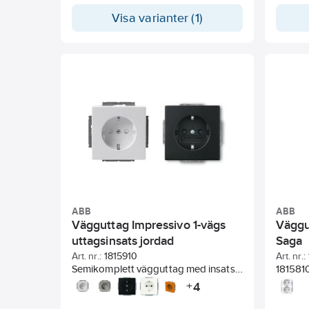
dosa 35mm.
infälld 
Visa varianter (1)
dosa f
samt i 
använda
vid beh
RS ram
vid 50/
Skydds
slaghål
är (B) 
Den är 
produk
blank yt
ABB
ABB
Vägguttag Impressivo 1-vägs
Väggu
uttagsinsats jordad
Saga
Art. nr.:
1815910
Art. nr.:
Semikomplett vägguttag med insats
181581
och centrumplatta. Ram tillkommer.
jordat
4
+
infällt
Det fin