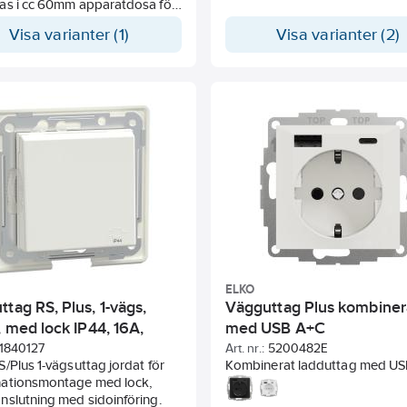
as i cc 60mm apparatdosa för
för infälld montering i apparat
installation eller 1 till 3-fack hög
60mm. För utanpåliggande m
Visa varianter (1)
Visa varianter (2)
ör utanpåliggande montering,
används dosa 35mm. Komplet
hörnbox. Klo-kit 1840594 kan
med valfri Exxact-ram.
s för ytterligare fixering i dosa
ov. Kompletteras med en valfri
. Driftspänningen är 250VAC
60 Hz driftsströmmen är 16A.
klass IP21 med IK06
lfasthet. Måtten på produkten
71 mm x (H) 71 mm x (D) 42 mm.
gjord av (PC/ASA). Färgen på
ten är Renvit (RAL 9003) med
finish.
ELKO
tag RS, Plus, 1-vägs,
Vägguttag Plus kombiner
, med lock IP44, 16A,
med USB A+C
utan ram
1840127
Art. nr.:
5200482E
/Plus 1-vägsuttag jordat för
Kombinerat ladduttag med US
ationsmontage med lock,
både typ A och typ C och 1 st 
nslutning med sidoinföring.
uttag. Produkt passar i jordad