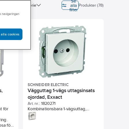
Se
alla
on (EPD)
Serie
Produkter (78)
filter
ra navigeringen
rerade
redd
Enhetens djup
 alla cookies
SCHNEIDER ELECTRIC
s,
Vägguttag 1-vägs uttagsinsats
ojordad, Exxact
Art. nr.:
1820271
t för
Kombinationsbara 1-vägsuttag,
ojordat, snabbanslutning, petskyddat
ing.
för infälld montering i apparatdosa c/c
sa för
60mm. Inkl fästklor. För