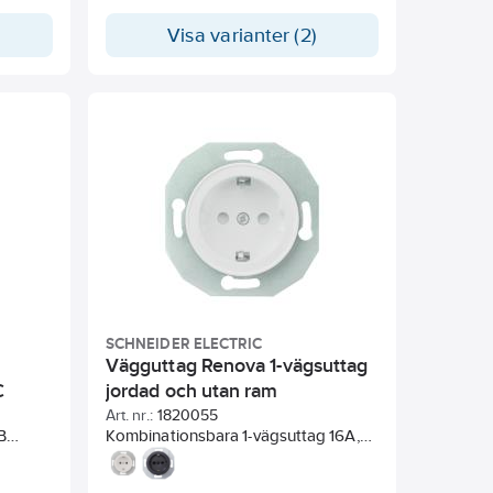
Visa varianter (2)
SCHNEIDER ELECTRIC
Vägguttag Renova 1-vägsuttag
C
jordad och utan ram
Art. nr.:
1820055
B
Kombinationsbara 1-vägsuttag 16A,
med petskydd. För infällt IP20-
tskyddat
montage i apparatdosa c/c 60 mm