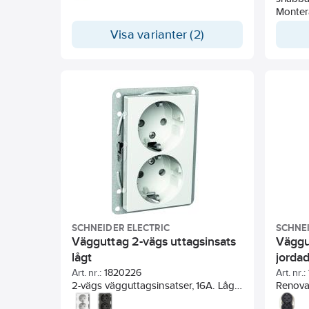
Monter
infälld 
Visa varianter (2)
dosa f
samt i 
använda
vid beh
RS elle
250VAC
är 16A
slaghål
är (B) 
Den är 
Färgen 
9005) m
SCHNEIDER ELECTRIC
SCHNEI
Vägguttag 2-vägs uttagsinsats
Väggu
lågt
jordad
brunn
Art. nr.:
1820226
Art. nr.:
2-vägs vägguttagsinsatser, 16A. Låg
Renova
insats, bygghöjd ut från vägg endast
separa