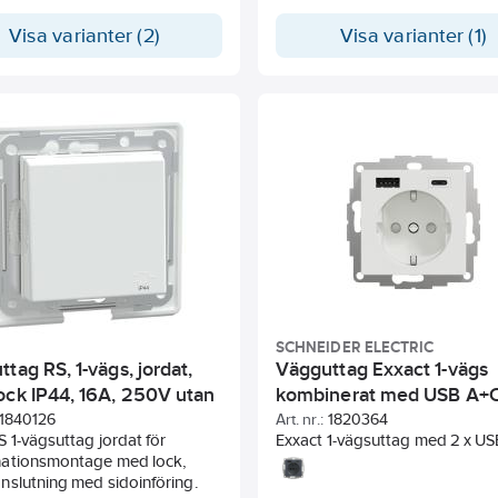
. Inga X-terminaler.
Visa varianter (2)
Visa varianter (1)
lerna är för max två stela
ar.
 = 2-vägs SAGA infällt
ag med plintar för varje
 på uttaget för max fyra stela
ar. Inga X-terminaler.
ngsskyddad uttagsinsats utan
k. Biocirkulär plast används i
mplattan.
SCHNEIDER ELECTRIC
tag RS, 1-vägs, jordat,
Vägguttag Exxact 1-vägs
ock IP44, 16A, 250V utan
kombinerat med USB A+
1840126
Art. nr.:
1820364
 1-vägsuttag jordat för
Exxact 1-vägsuttag med 2 x US
ationsmontage med lock,
laddning 3A Typ A + C, jordat,
nslutning med sidoinföring.
snabbanslutning, inkl klor, pe