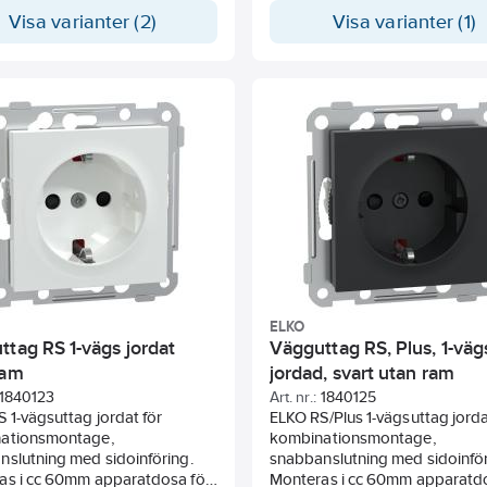
ssats eller utanpåliggande
infälld installation eller 1 till 3-
Visa varianter (2)
Visa varianter (1)
44. Kompletteras med valfri
dosa för utanpåliggande mont
ram.
samt i hörnbox. Klo-kit 18405
användas för ytterligare fixerin
vid behov. Kompletteras med en
RS eller Plus ram. Driftspännin
250VAC vid 50/60 Hz driftss
är 16A. Skyddsklass IP21 med 
slaghållfasthet. Måtten på pr
är (B) 71 mm x (H) 71 mm x (D) 
Den är gjord av (PC/ABS). Fär
produkten är Fjällvit (RAL 901
blank ytfinish.
ELKO
ttag RS 1-vägs jordat
Vägguttag RS, Plus, 1-väg
ram
jordad, svart utan ram
1840123
Art. nr.:
1840125
 1-vägsuttag jordat för
ELKO RS/Plus 1-vägsuttag jorda
ationsmontage,
kombinationsmontage,
nslutning med sidoinföring.
snabbanslutning med sidoinför
as i cc 60mm apparatdosa för
Monteras i cc 60mm apparatdo