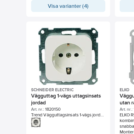
används dosa 35mm. Kompletteras
tätning
Visa varianter (4)
med valfri Exxact-ram.
dosa IP
Exxact 
SCHNEIDER ELECTRIC
ELKO
Vägguttag 1-vägs uttagsinsats
Väggu
jordad
utan 
Art. nr.:
1820150
Art. nr.:
Trend Vägguttagsinsats 1-vägs jordat,
ELKO RS
kompletteras med ram. För montage i
kombin
apparatdosa c/c 60 mm. Vid
snabba
utanpåliggande montage används
Monter