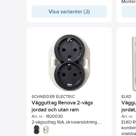
Med två neutrala
Monter
överkopplingsklämmor. Kompletteras
infälld 
Visa varianter (2)
med valfri Exxact ram.
dosa f
samt i 
använda
vid beh
RS ram
vid 50/
Skydds
slaghål
är (B) 
Den är 
produk
blank yt
SCHNEIDER ELECTRIC
ELKO
Vägguttag Renova 2-vägs
Väggut
jordad och utan ram
jordat
250V 
Art. nr.:
1820030
Art. nr.:
2-vägsuttag 16A, skruvanslutning,
ELKO RS
petskyddat. För infällt IP20-montage i
kombin
apparatdosa c/c 60 mm eller
snabba