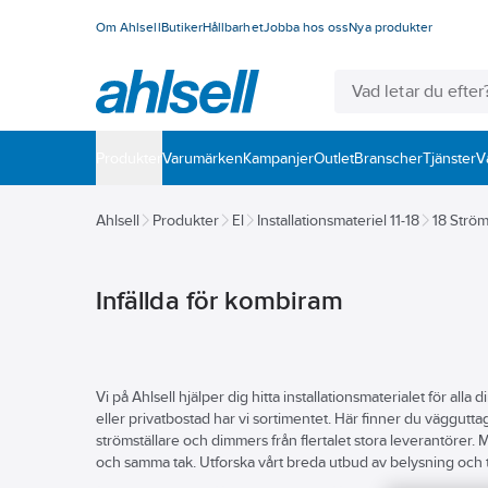
Om Ahlsell
Butiker
Hållbarhet
Jobba hos oss
Nya produkter
Produkter
Varumärken
Kampanjer
Outlet
Branscher
Tjänster
V
Ahlsell
Produkter
El
Installationsmateriel 11-18
18 Ström
Infällda för kombiram
Vi på Ahlsell hjälper dig hitta installationsmaterialet för al
eller privatbostad har vi sortimentet. Här finner du vägguttag
strömställare och dimmers från flertalet stora leverantörer
och samma tak. Utforska vårt breda utbud av belysning och ti