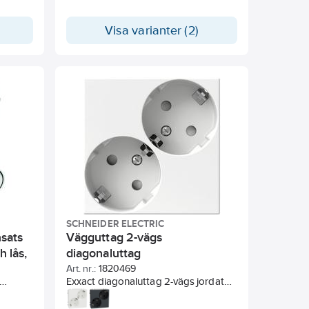
malt
För utanpåliggande montage
ort som
används 2-facksdosa 35mm.
Visa varianter (2)
,
Kompletteras med valfri Exxact ram.
taget
us.
SCHNEIDER ELECTRIC
nsats
Vägguttag 2-vägs
h lås,
diagonaluttag
Art. nr.:
1820469
Exxact diagonaluttag 2-vägs jordat
ng,
snabbanslutning för 71x71mm
g i
öppning.