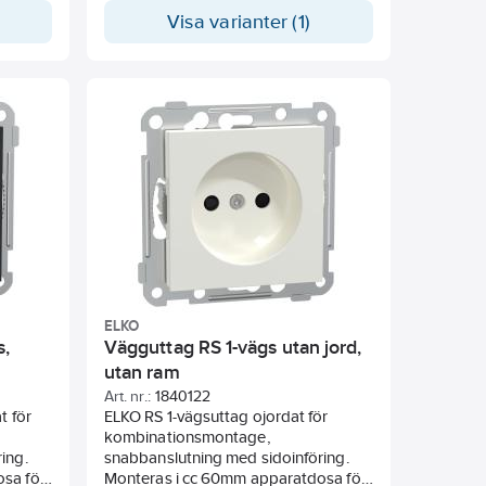
fack hög
utanpåliggande montage används
Visa varianter (1)
ering,
dosa 35mm. Kompletteras med valfri
94 kan
Exxact-ram
g i dosa
 valfri
gen är
trömmen
IK06
odukten
42 mm.
gen på
0) med
ELKO
s,
Vägguttag RS 1-vägs utan jord,
utan ram
Art. nr.:
1840122
t för
ELKO RS 1-vägsuttag ojordat för
kombinationsmontage,
ing.
snabbanslutning med sidoinföring.
sa för
Monteras i cc 60mm apparatdosa för