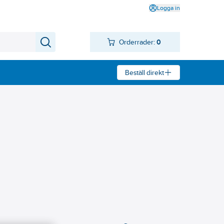
Logga in
Orderrader:
0
Beställ direkt