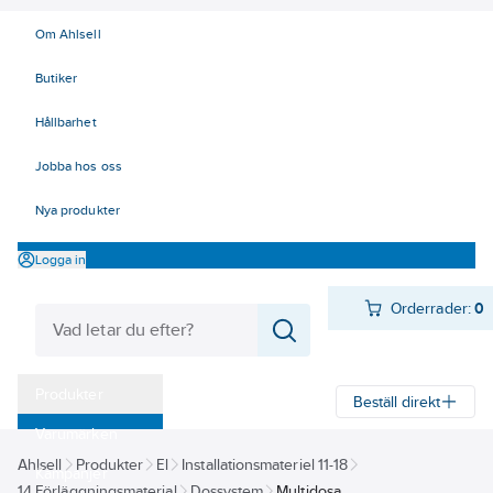
Om Ahlsell
Butiker
Hållbarhet
Jobba hos oss
Nya produkter
Logga in
Orderrader:
0
Produkter
Beställ direkt
Varumärken
Ahlsell
Produkter
El
Installationsmateriel 11-18
Kampanjer
14 Förläggningsmaterial
Dossystem
Multidosa