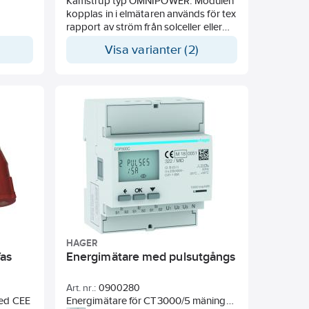
ng. 3
Kamstrup typ OMNIPOWER. Modulen
plast.
kopplas in i elmätaren används för tex
rapport av ström från solceller eller
vindkraftverk, laststyrning av
Visa varianter (2)
elbilsladdare, övervakning av
elförbrukning m.m. Säkerställ att
elnätsbolaget kan aktivera HAN-
Modulen.
HAGER
fas
Energimätare med pulsutgångs
Art. nr.:
0900280
med CEE
Energimätare för CT3000/5 mäning