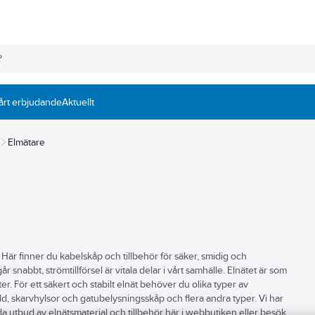
årt erbjudande
Aktuellt
Elmätare
g. Här finner du kabelskåp och tillbehör för säker, smidig och
går snabbt, strömtillförsel är vitala delar i vårt samhälle. Elnätet är som
er. För ett säkert och stabilt elnät behöver du olika typer av
dd, skarvhylsor och gatubelysningsskåp och flera andra typer. Vi har
eda utbud av elnätsmaterial och tillbehör här i webbutiken eller besök