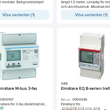
3 moduler. Bakgrundsbelyst
längd 1,5 meter. Lämplig för i
.
och utomhusbruk. Maximal str
A. Var 30:e sekund växlar disp
Visa varianter (1)
Visa varianter (1)
från att visa totala kWh till den
momentana effekten i watt un
sekunder. Standby-förlust end
watt.
ABB
imätare M-bus 3-fas
Elmätare EQ B-serien tref
0900197
Art. nr.:
0900046
ätare för 3-fas direktmätning
Elmätare för
US kommunikation. MID
fördelnings/undermätning från