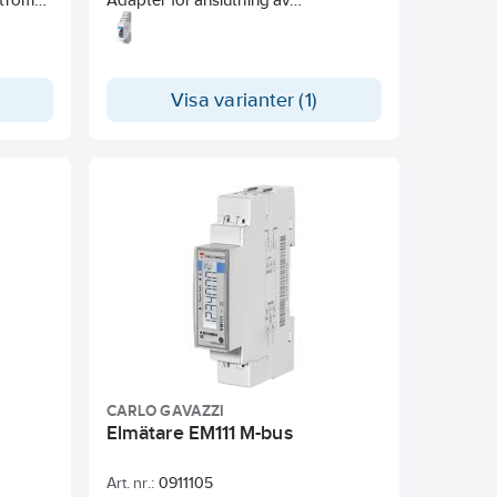
3V).
energimätare till M-Bus.
Manöverspänning 18-260 VAC/DC
och för montage på DIN-skena (1-
modul). Lämplig för EM21, EM24,
Visa varianter (1)
EM26 och EM33.
CARLO GAVAZZI
Elmätare EM111 M-bus
Art. nr.:
0911105