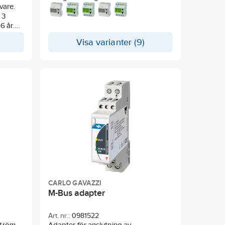
vare.
debiteringsmätning. Montage på DIN-
 3
skena. M-Bus.
6 år.
Visa varianter (9)
 till
vall,
riktigt
Sensorn
i (säljs
CARLO GAVAZZI
M-Bus adapter
Art. nr.:
0981522
ström
Adapter för anslutning av