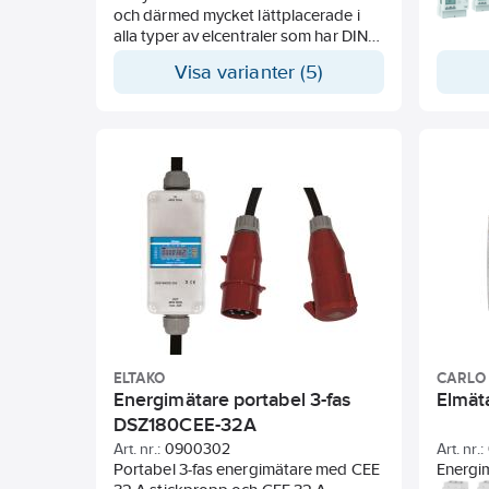
och därmed mycket lättplacerade i
godkän
alla typer av elcentraler som har DIN-
MBUS-m
montage. På displayen visas
reaktiv
Visa varianter (5)
samtidigt total förbrukning i kWh och
elektrisk i
momentan förbrukning i kW. Med
utrust
hjälp av display knappar visas också
LCD-dis
information om ström och spänning
att visa
per fas m.m. Det finns även en visuell
att kon
larmfunktion som visar om fasföljden
Design 
är felaktig. Mätarna är
mätare 
debiteringsgodkänd enligt MID
standa
(MI003).
ELTAKO
CARLO
Energimätare portabel 3-fas
Elmät
DSZ180CEE-32A
Art. nr.:
0900302
Art. nr.:
Portabel 3-fas energimätare med CEE
Energim