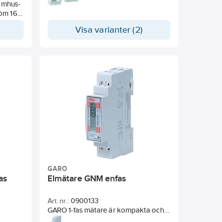
nomhus-
godkänd. Denna fyrkvadrantiska
öm 16
puls-mätare mäter den aktiva och
layen
reaktiva energin som används i en
Visa varianter (2)
elektrisk installation. Enheten är
der 5
utrustad med en bakgrundsbelyst
ast 0,4
LCD-display och 3 tryckknappar för
att visa Effekter, V, I, PF, F, P, Q och för
att konfigurera vissa parametrar.
Design och tillverkning av denna
mätare uppfyller kraven enligt
standard EN 50470-3.
GARO
as
Elmätare GNM enfas
Art. nr.:
0900133
GARO 1-fas mätare är kompakta och
 ABB.
anpassade för DIN-montage. Mätarna