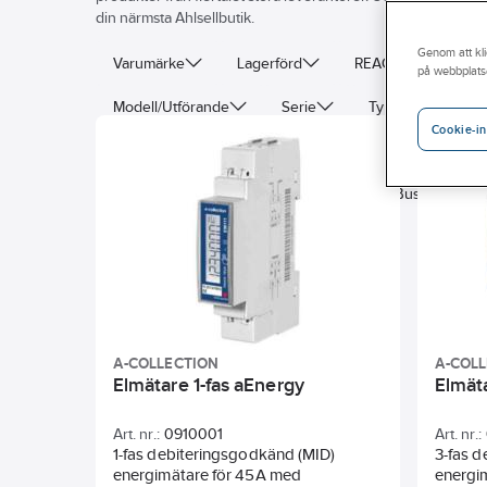
din närmsta Ahlsellbutik.
Genom att kli
Varumärke
Lagerförd
REACH – Fri från K
på webbplats
Modell/Utförande
Serie
Typ av gränssnitt
Cookie-in
Lämplig för
Godkännande
Noggrannhetsk
Bussystem KNX-RF (Radiofrekvens)
Bussystem EI
A-COLLECTION
A-COL
Elmätare 1-fas aEnergy
Elmät
Art. nr.:
0910001
Art. nr.:
1-fas debiteringsgodkänd (MID)
3-fas 
energimätare för 45A med
energi