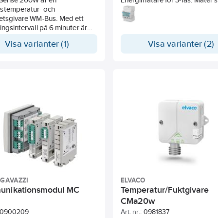
stemperatur- och
via transformatorer (CTV/0,33
hetsgivare WM-Bus. Med ett
ingsintervall på 6 minuter är
iden upp till 16 år. Elvaco
Visa varianter (1)
Visa varianter (2)
erien kan enkelt konfigureras
smartphone, till exempel ställ in
ingsintervall, krypteringsläge
 för en riktigt anpassad
pplevelse. Sensorn drivs av
 AA litiumbatteri (säljs
).
 GAVAZZI
ELVACO
nikationsmodul MC
Temperatur/Fuktgivare
CMa20w
0900209
Art. nr.:
0981837