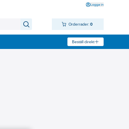
Logga in
Orderrader:
0
Beställ direkt