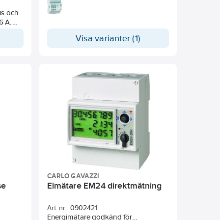
på 4 moduler, med puls
us och
kommunikation. MID godkänd.
6 A.
Denna fyrkvadrantiska puls-mätare
ge
mäter den aktiva och reaktiva energin
Visa varianter (1)
som används i en elektrisk
installation. Enheten är utrustad med
en bakgrundsbelyst LCD-display och
3 tryckknappar för att visa Effekter, V,
I, PF, F, P, Q och för att konfigurera
vissa parametrar. Design och
tillverkning av denna mätare uppfyller
kraven enligt standard EN 50470-3.
CARLO GAVAZZI
se
Elmätare EM24 direktmätning
Art. nr.:
0902421
Energimätare godkänd för