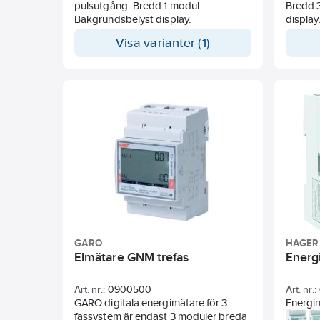
pulsutgång. Bredd 1 modul.
Bredd 
Bakgrundsbelyst display.
display
Visa varianter (1)
GARO
HAGER
Elmätare GNM trefas
Energ
Art. nr.:
0900500
Art. nr.:
GARO digitala energimätare för 3-
Energim
fassystem är endast 3 moduler breda
med MB