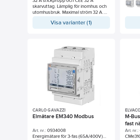
32 A stickpropp och CEE 32 A
med M-
skarvuttag. Lämplig för inomhus och
energi
utomhusbruk. Maximal ström 32 A.
elektri
Effektförbrukning i standby-läge
med pu
Visa varianter (1)
endast 0,5 W/fas.
CARLO GAVAZZI
ELVAC
Elmätare EM340 Modbus
M-Bus
fast 
Art. nr.:
0934008
Art. nr.:
Energimätare för 3-fas (65A/400V)
CMe310