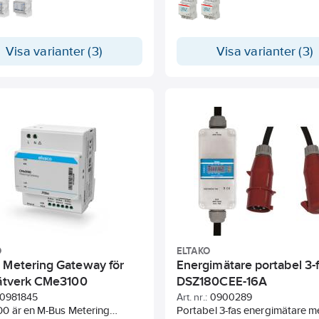
Bus. Energimätaren mäter
enligt MID. Fyrkvadrantsmätni
förbrukning och momentana
DIN-moduler, 70 % återvunnen 
ska variabler. Kommunikation
lser M-bus
Visa varianter (3)
Visa varianter (3)
O
ELTAKO
 Metering Gateway för
Energimätare portabel 3-
nätverk CMe3100
DSZ180CEE-16A
0981845
Art. nr.:
0900289
0 är en M-Bus Metering
Portabel 3-fas energimätare 