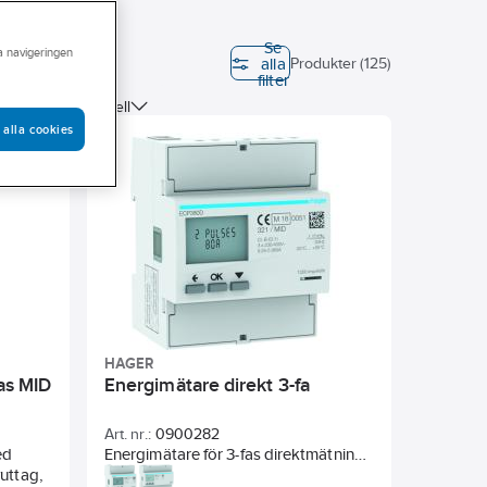
Se
ra navigeringen
alla
mningen
Produkter (125)
filter
p
Tariffmodell
 alla cookies
modulmellanrum
HAGER
as MID
Energimätare direkt 3-fa
Art. nr.:
0900282
ed
Energimätare för 3-fas direktmätning
uttag,
med puls kommunikation. MID