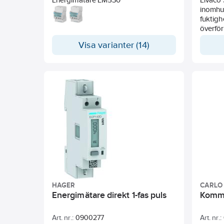
inomhu
fuktig
överför
batterit
Visa varianter (14)
Sense-s
via en 
överför
och mer
sensoru
ett 3,6V
separat
HAGER
CARLO
Energimätare direkt 1-fas puls
Kommu
Art. nr.:
0900277
Art. nr.: