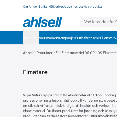
Om Ahlsell
Butiker
Hållbarhet
Jobba hos oss
Nya produkter
Produkter
Varumärken
Kampanjer
Outlet
Branscher
Tjänster
V
Ahlsell
Produkter
El
Elnätsmateriel 06-09
09 Elmätare
Elmätare
Vi på Ahlsell hjälper dig hitta elnätsmaterial till dina uppdra
professionell installation. I ditt jobb vill kunderna att arbetet 
en räls där vi fraktar nödvändig el till hushåll och verksamhet
elnätsmaterial. Du finner produkter för jordning och åsksky
produkter från flertalet stora leverantörer. Utforska vårt br