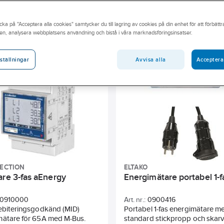
cka på "Acceptera alla cookies" samtycker du till lagring av cookies på din enhet för att förbätt
andidatämne
Har miljövarudeklaration (EPD)
Byggvarubedö
en, analysera webbplatsens användning och bistå i våra marknadsföringsinsatser.
Märkspänning (Un) N-L
Märkspänning (Un) L-L
Polty
Avvisa alla
Acceptera
ställningar
lass
Frekvensområde
Typ av mätare
Bredd i antal 
B/KNX
LECTION
ELTAKO
are 3-fas aEnergy
Energimätare portabel 1-f
0910000
Art. nr.:
0900416
debiteringsgodkänd (MID)
Portabel 1-fas energimätare m
mätare för 65A med M-Bus.
standard stickpropp och skarv