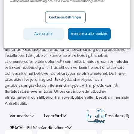
webbplatsens användning och bistå i våra marknadsföringsinsatser.
Outlet
Teleklämmor
Branscher
Cookie-inställningar
Tjänster
Avvisa alla
Acceptera alla cookies
Vårt erbjudande
Vi på Ahlsell hjälper dig hitta elnätsmaterial till dina uppdrag. Här
Bli kund
finner du kabelskåp och tillbehör för säker, smidig och professionell
installation. I ditt jobb vill kunderna att arbetet går snabbt,
Aktuellt
strömtillförsel är vitala delar i vårt samhälle. Elnätet är som en räls där
vi fraktar nödvändig el till hushåll och verksamheter. För ett säkert
och stabilt elnät behöver du olika typer av elnätsmaterial. Du finner
produkter för jordning och åskskydd, skarvhylsor och
gatubelysningsskåp och flera andra typer. Vi har produkter från
flertalet stora leverantörer. Utforska vårt breda utbud av
elnätsmaterial och tillbehör här i webbutiken eller besök din närmsta
Ahlsellbutik.
Se
alla
Varumärke
Lagerförd
Produkter (6)
filter
REACH – Fri från Kandidatämne