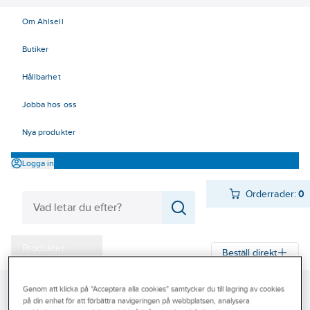
Om Ahlsell
Butiker
Hållbarhet
Jobba hos oss
Nya produkter
Logga in
Orderrader:
0
Produkter
Beställ direkt
Varumärken
Genom att klicka på "Acceptera alla cookies" samtycker du till lagring av cookies
Ahlsell
Produkter
El
Elnätsmateriel 06-09
Kampanjer
på din enhet för att förbättra navigeringen på webbplatsen, analysera
08 Förbindningsmateriel
Teleklämmor