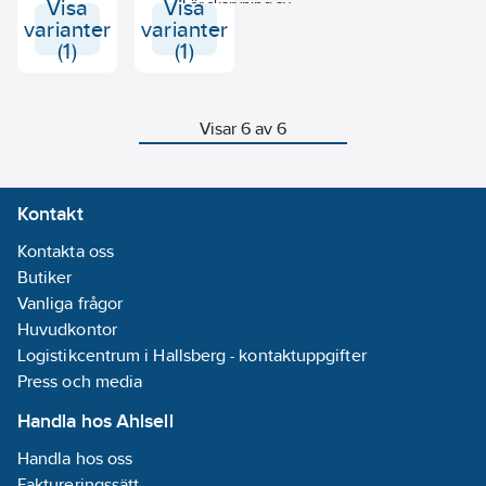
Visa
Visa
För skarvning av
Klämmorna är
Förpackad 100
exempelvis EKU.
varianter
varianter
fyllda med
st/ask.
Förpackad 100
(1)
(1)
specialfett som
st/ask.
förhindrar fukt
att tränga in i
skarvstället. OBS,
Visar 6 av 6
klarar max
0.7mm²
ledararea.
Kontakt
Kontakta oss
Butiker
Vanliga frågor
Huvudkontor
Logistikcentrum i Hallsberg - kontaktuppgifter
Press och media
Handla hos Ahlsell
Handla hos oss
Faktureringssätt