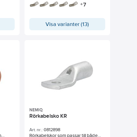
7
+
Visa varianter (13)
NEMIQ
Rörkabelsko KR
Art. nr.:
0812898
m
Rörkabelskor som passar till både