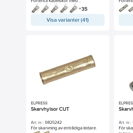
Förtenta kabelskor med
Förten
inspektionshål för mångtrådig och
inspekt
35
+
fåtrådig Cu-ledare.
och må
Rekomm
Visa varianter (41)
Rekommendation verktyg:
Storle
Storlek - Verktygssystem
KSF16 
KRF16 – KRF95 V600
KSF16 
KRF16 – KRF400 V1300
KSF120
KRF120 – KRF400 V250
ELPRESS
ELPRE
Skarvhylsor CUT
Skarv
Art. nr.:
0825242
Art. nr.:
För skarvning av entrådiga ledare.
För ska