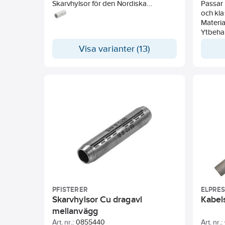
Skarvhylsor för den Nordiska
Passar 
marknaden. Passar till mångtrådiga
och kla
ledare (klass 5 och klass 6).
Materia
Ytbeha
Material: 99.9% ren Cu
Märkni
Visa varianter (13)
Ytbehandling: > 4mc Sn
kan t.e
Temperaturområde: Upp till 200
n = Nem
grader C
M12 hål
Märkning på skarvhylsan kan t.ex.
Märkni
vara: F 25 11 F = KSF 25 = 25 mm²; 11 =
t.ex. va
Ytterdiameter på halsen (B-måttet)
13 = Yt
Vid pressning med 6-kantsbackar
måttet
skall halsmärkning och backmärkning
Vid pr
överensstämma.
skall 
överen
PFISTERER
ELPRE
Skarvhylsor Cu dragavl
Kabel
mellanvägg
Art. nr.:
0855440
Art. nr.: