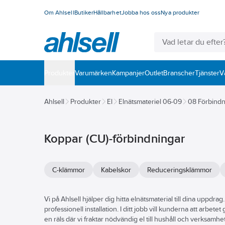
Om Ahlsell
Butiker
Hållbarhet
Jobba hos oss
Nya produkter
Produkter
Varumärken
Kampanjer
Outlet
Branscher
Tjänster
V
Ahlsell
Produkter
El
Elnätsmateriel 06-09
08 Förbindn
Koppar (CU)-förbindningar
C-klämmor
Kabelskor
Reduceringsklämmor
Vi på Ahlsell hjälper dig hitta elnätsmaterial till dina uppdra
professionell installation. I ditt jobb vill kunderna att arbetet 
en räls där vi fraktar nödvändig el till hushåll och verksamhet