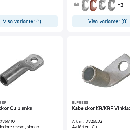
avgrening av jordlinor samt
2
+
åskledarinstallationer.
Visa varianter (1)
Visa varianter (8)
RER
ELPRESS
skor Cu blanka
Kabelskor KR/KRF Vinkla
0855110
Art. nr.:
0825532
ledare rm/sm, blanka.
Av förtent Cu.