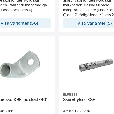
elskor för den Nordiska
Skarvhylsor för den Nordiska
en. Passar till mångtrådiga
marknaden. Passar till både
(klass 5 och klass 6).
mångtrådiga ledare (klass 5 oc
6) och fåtrådiga ledare (klass 2
Visa varianter (56)
Visa varianter (5)
ELPRESS
belsko KRF, bockad -90°
Skarvhylsor KSE
0812788
Art. nr.:
0825294