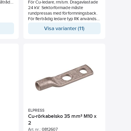
fåtrådig
För Cu-ledare, rm/sm. Dragavlastade
24 kV. Sektorformade måste
 med
rundpressas med förformningsback.
För flertrådig ledare typ RK används
presskarvrör med närmast större area
Visa varianter (11)
och från 95 mm² och grövre
efterpressas ledaren dessutom med
pressback med närmast lägre märknr.
ELPRESS
Cu-rörkabelsko 35 mm² M10 x
2
Art. nr.:
0812607