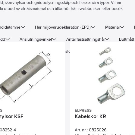
dd, skarvhylsor och gatubelysningsskåp och flera andra typer. Vi har
eda utbud av elnätsmaterial och tillbehör här i webbutiken eller besök
andidatämne
Har miljövarudeklaration (EPD)
Material
ydd
Anslutningsvinkel
Antal fastsättningshål
Bultmått
are
AWG-område
Flänsform
Modell/Utförande
SS
ELPRESS
hylsor KSF
Kabelskor KR
0825214
Art. nr.:
0825026