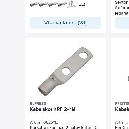
Sektor
22
+
förform
ledare
närmast
Visa varianter (28)
och grö
dessut
närmast
ELPRESS
PFISTE
Kabelskor KRF 2-hål
Kabel
Art. nr.:
0825118
Art. nr.:
Rörkabelskor med 2 hål av förtent Cu.
För Cu-