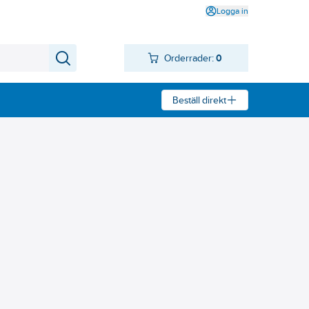
Logga in
Orderrader:
0
Beställ direkt