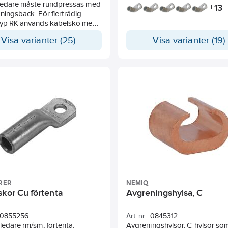
ledare måste rundpressas med
13
+
ningsback. För flertrådig
typ RK används kabelsko med
 större area och från 95 mm²
Visa varianter (25)
Visa varianter (19)
vre efterpressas ledaren
om med pressback med
 lägre märknr.
RER
NEMIQ
skor Cu förtenta
Avgreningshylsa, C
0855256
Art. nr.:
0845312
ledare rm/sm, förtenta.
Avgreningshylsor, C-hylsor so