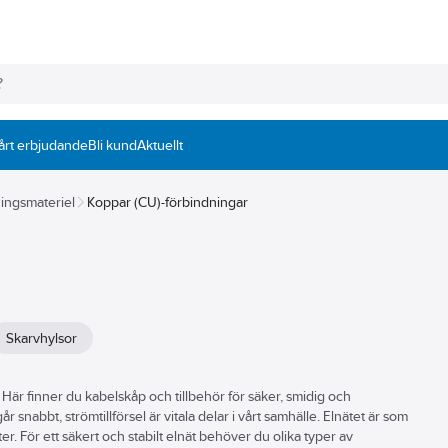
årt erbjudande
Bli kund
Aktuellt
ingsmateriel
Koppar (CU)-förbindningar
Skarvhylsor
g. Här finner du kabelskåp och tillbehör för säker, smidig och
går snabbt, strömtillförsel är vitala delar i vårt samhälle. Elnätet är som
er. För ett säkert och stabilt elnät behöver du olika typer av