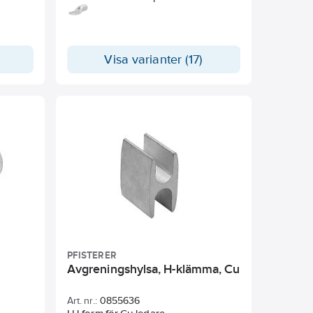
trådiga
mångtrådiga ledare (klass 5 och klass
6) och fåtrådiga ledare (klass 2). Vid
pressning med 6-kantsbackar skall
halsmärkning och backmärkning
Visa varianter (17)
överensstämma.
PFISTERER
Avgreningshylsa, H-klämma, Cu
Art. nr.:
0855636