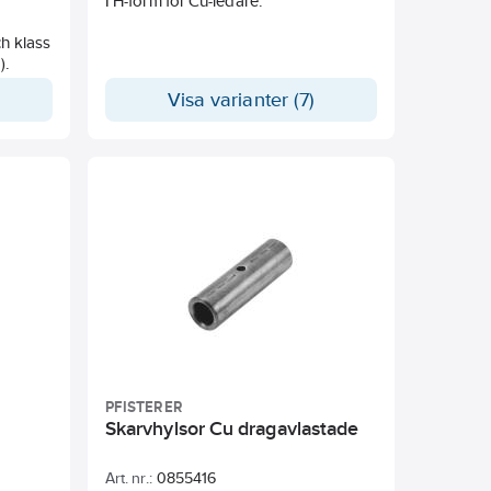
I H-form för Cu-ledare.
h klass
).
Visa varianter (7)
PFISTERER
Skarvhylsor Cu dragavlastade
Art. nr.:
0855416