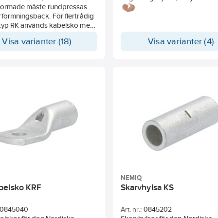
formade måste rundpressas
passar till mångtrådiga och få
formningsback. För flertrådig
ledare. Material: 99.9% ren Cu.
 typ RK används kabelsko med
 större area och från 95 mm²
Visa varianter (18)
Visa varianter (4)
vre efterpressas ledaren
om med pressback med
 lägre märknr.
NEMIQ
belsko KRF
Skarvhylsa KS
0845040
Art. nr.:
0845202