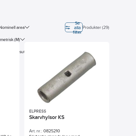
Se
alla
Nominell area
Produkter (29)
filter
 metrisk (M)
Smalt flänsutförande
ELPRESS
Skarvhylsor KS
Art. nr.:
0825210