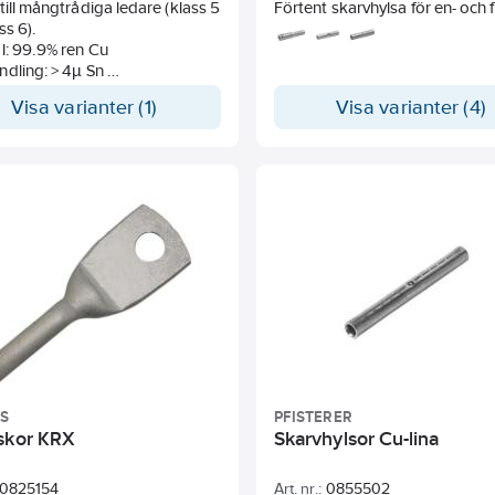
till mångtrådiga ledare (klass 5
Förtent skarvhylsa för en- och 
ss 6).
ledare. För servis- och
l: 99.9% ren Cu
vägbelysningskabel. Pressas
ndling: > 4µ Sn
verktyg T0616.
ng på rörkabelskons platta
Visa varianter (1)
Visa varianter (4)
x. vara: n35-12F
iq // 35 = 35 mm² kabel // 12 =
 // F = KRF, D = KRD, T = KRT
ng på rörkabelskons hals kan
ra: 13
terdiameter på halsen (OD-
)
essning med 6-kantsbackar
halsmärkning och backmärkning
sstämma.
SS
PFISTERER
skor KRX
Skarvhylsor Cu-lina
0825154
Art. nr.:
0855502