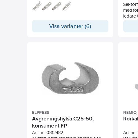
Sektor
Rekommendation verktyg:
med för
Storlek - Verktygssystem
ledare
KRF70 – KRF95 V600 och V1300
närmast
Visa varianter (6)
KRF120 – KRF185 V250 och V1300
och grö
dessut
närmast
ELPRESS
NEMIQ
Avgreningshylsa C25-50,
Rörka
konsument FP
Art. nr.:
0812482
Art. nr.: