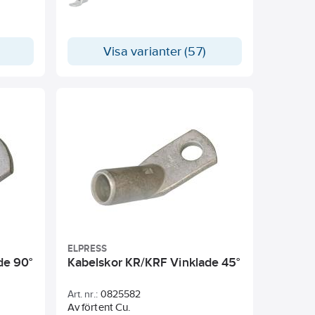
marknaden. Passar både
mångtrådiga ledare (klass 5) och
fåtrådiga ledare (klass 2). Vid
pressning med 6-kantsbackar skall
Visa varianter (57)
halsmärkning och backmärkning
överensstämma.
ELPRESS
de 90°
Kabelskor KR/KRF Vinklade 45°
Art. nr.:
0825582
Av förtent Cu.