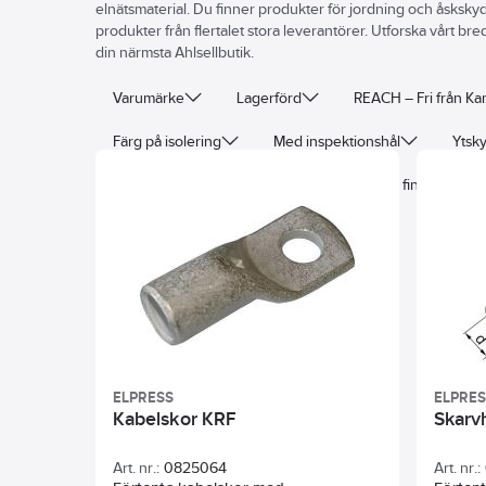
elnätsmaterial. Du finner produkter för jordning och åsksky
produkter från flertalet stora leverantörer. Utforska vårt br
din närmsta Ahlsellbutik.
Varumärke
Lagerförd
REACH – Fri från K
Färg på isolering
Med inspektionshål
Ytsk
Nominell ledararea
Lämplig för extra fintrådig led
Area
ELPRESS
ELPRE
Kabelskor KRF
Skarv
Art. nr.:
0825064
Art. nr.: