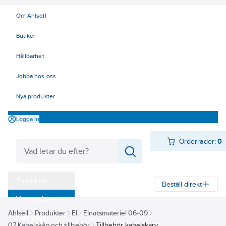
Om Ahlsell
Butiker
Hållbarhet
Jobba hos oss
Nya produkter
Logga in
Orderrader:
0
Produkter
Beställ direkt
Varumärken
Ahlsell
Produkter
El
Elnätsmateriel 06-09
Kampanjer
07 Kabelskåp och tillbehör
Tillbehör kabelskarv