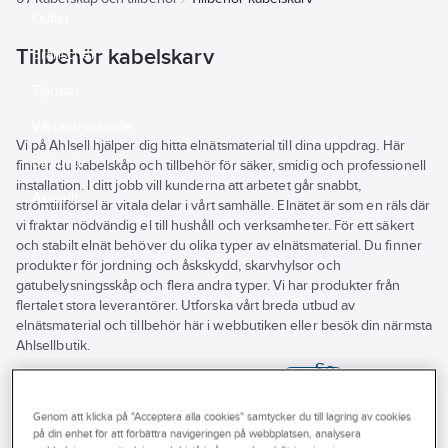
Outlet
Tillbehör kabelskarv
Branscher
Tjänster
Vårt erbjudande
Vi på Ahlsell hjälper dig hitta elnätsmaterial till dina uppdrag. Här
Bli kund
finner du kabelskåp och tillbehör för säker, smidig och professionell
installation. I ditt jobb vill kunderna att arbetet går snabbt,
Aktuellt
strömtillförsel är vitala delar i vårt samhälle. Elnätet är som en räls där
vi fraktar nödvändig el till hushåll och verksamheter. För ett säkert
och stabilt elnät behöver du olika typer av elnätsmaterial. Du finner
produkter för jordning och åskskydd, skarvhylsor och
gatubelysningsskåp och flera andra typer. Vi har produkter från
flertalet stora leverantörer. Utforska vårt breda utbud av
elnätsmaterial och tillbehör här i webbutiken eller besök din närmsta
Ahlsellbutik.
Se
alla
Varumärke
Lagerförd
Produkter (74)
filter
Genom att klicka på "Acceptera alla cookies" samtycker du till lagring av cookies
REACH – Fri från Kandidatämne
på din enhet för att förbättra navigeringen på webbplatsen, analysera