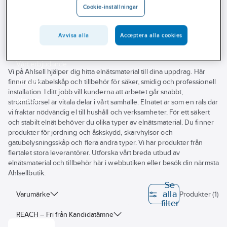
Cookie-inställningar
Outlet
36 kV
Branscher
Avvisa alla
Acceptera alla cookies
Tjänster
Vårt erbjudande
Vi på Ahlsell hjälper dig hitta elnätsmaterial till dina uppdrag. Här
finner du kabelskåp och tillbehör för säker, smidig och professionell
Bli kund
installation. I ditt jobb vill kunderna att arbetet går snabbt,
Aktuellt
strömtillförsel är vitala delar i vårt samhälle. Elnätet är som en räls där
vi fraktar nödvändig el till hushåll och verksamheter. För ett säkert
och stabilt elnät behöver du olika typer av elnätsmaterial. Du finner
produkter för jordning och åskskydd, skarvhylsor och
gatubelysningsskåp och flera andra typer. Vi har produkter från
flertalet stora leverantörer. Utforska vårt breda utbud av
elnätsmaterial och tillbehör här i webbutiken eller besök din närmsta
Ahlsellbutik.
Se
alla
Varumärke
Produkter (1)
filter
REACH – Fri från Kandidatämne