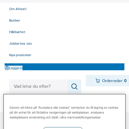
Om Ahlsell
Butiker
Hållbarhet
Jobba hos oss
Nya produkter
Logga in
Orderrader:
0
Produkter
Beställ direkt
Genom att klicka på "Acceptera alla cookies" samtycker du till lagring av cookies
på din enhet för att förbättra navigeringen på webbplatsen, analysera
Varumärken
webbplatsens användning och bistå i våra marknadsföringsinsatser.
Ahlsell
Produkter
El
Elnätsmateriel 06-09
06 Ventilavledare
Kampanjer
36 kV