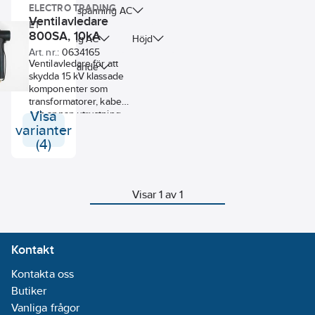
ELECTRO TRADING
Kontinuerlig spänning AC
Ventilavledare
ET
800SA, 10kA
Märkspänning AC
Höjd
Art. nr.:
0634165
Ventilavledare för att
Modell/Utförande
skydda 15 kV klassade
komponenter som
transformatorer, kabel
och annan utrustning
Visa
vid blixtnedslag. Passar
varianter
anslutningsdon
(4)
480TB, 484TB och
489TB samt
parallellanslutningsdon
800PB, 804PB och
Visar 1 av 1
809PB. Innehåller
materiel för 1 fas.
Prefabricerat och
skärmat.
Kontakt
Kontakta oss
Butiker
Vanliga frågor