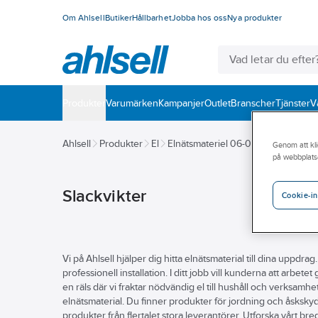
Om Ahlsell
Butiker
Hållbarhet
Jobba hos oss
Nya produkter
Produkter
Varumärken
Kampanjer
Outlet
Branscher
Tjänster
V
Ahlsell
Produkter
El
Elnätsmateriel 06-09
06 Transmis
Genom att kli
på webbplats
Slackvikter
Cookie-in
Vi på Ahlsell hjälper dig hitta elnätsmaterial till dina uppdra
professionell installation. I ditt jobb vill kunderna att arbetet 
en räls där vi fraktar nödvändig el till hushåll och verksamhet
elnätsmaterial. Du finner produkter för jordning och åsksky
produkter från flertalet stora leverantörer. Utforska vårt br