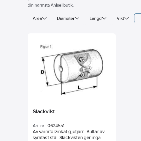
din närmsta Ahlsellbutik.
Area
Diameter
Längd
Vikt
Slackvikt
Art. nr.:
0624551
Av varmförzinkat gjutjärn. Bultar av
syrafast stål. Slackvikten ger inga