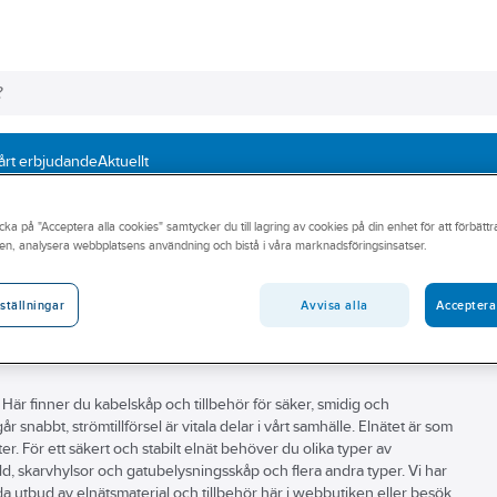
årt erbjudande
Aktuellt
sion
Slackvikter
cka på "Acceptera alla cookies" samtycker du till lagring av cookies på din enhet för att förbätt
en, analysera webbplatsens användning och bistå i våra marknadsföringsinsatser.
Avvisa alla
Acceptera
ställningar
g. Här finner du kabelskåp och tillbehör för säker, smidig och
går snabbt, strömtillförsel är vitala delar i vårt samhälle. Elnätet är som
er. För ett säkert och stabilt elnät behöver du olika typer av
dd, skarvhylsor och gatubelysningsskåp och flera andra typer. Vi har
eda utbud av elnätsmaterial och tillbehör här i webbutiken eller besök