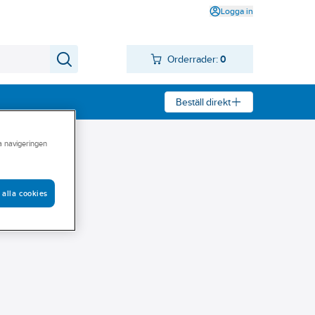
Logga in
Orderrader:
0
Beställ direkt
ra navigeringen
 alla cookies