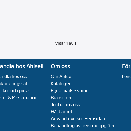
Visar 1 av 1
andla hos Ahlsell
Om oss
För
andla hos oss
Om Ahlsell
Leve
aktureringssätt
Kataloger
llkor och priser
Egna märkesvaror
etur & Reklamation
Branscher
Jobba hos oss
Hållbarhet
Användarvillkor Hemsidan
Behandling av personuppgifter