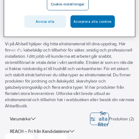
Cookie-inställningar
Outlet
Linhållare
Branscher
Avvisa alla
Acceptera alla cookies
Tjänster
Vårt erbjudande
Vi på Ahlsell hjälper dig hitta elnätsmaterial till dina uppdrag. Här
finner du kabelskåp och tillbehör för säker, smidig och professionell
Aktuellt
installation. I ditt jobb vill kunderna att arbetet går snabbt,
strömtillförsel är vitala delar i vårt samhälle. Elnätet är som en räls där
vi fraktar nödvändig el till hushåll och verksamheter. För ett säkert
och stabilt elnät behöver du olika typer av elnätsmaterial. Du finner
produkter för jordning och åskskydd, skarvhylsor och
gatubelysningsskåp och flera andra typer. Vi har produkter från
flertalet stora leverantörer. Utforska vårt breda utbud av
elnätsmaterial och tillbehör här i webbutiken eller besök din närmsta
Ahlsellbutik.
Se
alla
Varumärke
Produkter (2)
filter
REACH – Fri från Kandidatämne