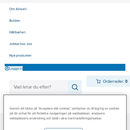
Om Ahlsell
Butiker
Hållbarhet
Jobba hos oss
Nya produkter
Logga in
Orderrader:
0
Produkter
Beställ direkt
Genom att klicka på "Acceptera alla cookies" samtycker du till lagring av cookies
på din enhet för att förbättra navigeringen på webbplatsen, analysera
Varumärken
webbplatsens användning och bistå i våra marknadsföringsinsatser.
Ahlsell
Produkter
El
Elnätsmateriel 06-09
06 Transmission
Kampanjer
Linhållare