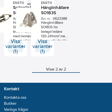
ENSTO
ENSTO
Typ av tillbehör/reservdel
Spännlinhållare
Hänglinhållare
SO257S
SO183S
Art. nr.:
0623389
Art. nr.:
0623388
Hänglinhållare
Hänglinhållare
SO183S för belagd
SO183S för
ledare 120-241mm²
belagd ledare
med momentbultar
120-241mm² med
Visa
för ett säkert
Visa
momentbultar för
montage.
ett säkert
varianter
varianter
montage.
(1)
(1)
Visar 2 av 2
Kontakt
Kontakta oss
Butiker
Vanliga frågor