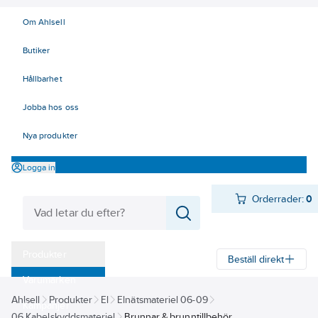
Om Ahlsell
Butiker
Hållbarhet
Jobba hos oss
Nya produkter
Logga in
Orderrader:
0
Produkter
Beställ direkt
Varumärken
Ahlsell
Produkter
El
Elnätsmateriel 06-09
Kampanjer
06 Kabelskyddsmateriel
Brunnar & brunntillbehör