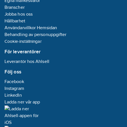
Egna märkesvaror
vara minst 5 sektioner
djup vid en sådan
Branscher
installation.
Jobba hos oss
Hållbarhet
Användarvillkor Hemsidan
Behandling av personuppgifter
Cookie-inställningar
För leverantörer
Leverantör hos Ahlsell
Följ oss
Facebook
Instagram
LinkedIn
Ladda ner vår app