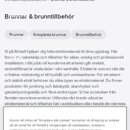
Outlet
Brunnar & brunntillbehör
Branscher
Tjänster
Brunnar
Kompletta brunnar
Brunntillbehör
Vårt erbjudande
Bli kund
Vi på Ahlsell hjälper dig hitta elnätsmaterial till dina uppdrag. Här
finner du kabelskåp och tillbehör för säker, smidig och professionell
Aktuellt
installation. I ditt jobb vill kunderna att arbetet går snabbt,
strömtillförsel är vitala delar i vårt samhälle. Elnätet är som en räls där
vi fraktar nödvändig el till hushåll och verksamheter. För ett säkert
och stabilt elnät behöver du olika typer av elnätsmaterial. Du finner
produkter för jordning och åskskydd, skarvhylsor och
gatubelysningsskåp och flera andra typer. Vi har produkter från
flertalet stora leverantörer. Utforska vårt breda utbud av
elnätsmaterial och tillbehör här i webbutiken eller besök din närmsta
Ahlsellbutik.
Se
Genom att klicka på "Acceptera alla cookies" samtycker du till lagring av cookies
alla
Varumärke
Lagerförd
Produkter (115)
på din enhet för att förbättra navigeringen på webbplatsen, analysera
filter