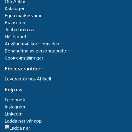
tack vare
Om Ahlsell
speciell P
Kataloger
beläggnin
Egna märkesvaror
Snabbt oc
enkelt byt
Branscher
omkopplin
Jobba hos oss
tändare
Hållbarhet
medföljer.
garanti.
Användarvillkor Hemsidan
Behandling av personuppgifter
Cookie-inställningar
För leverantörer
Leverantör hos Ahlsell
Följ oss
Facebook
Instagram
LinkedIn
Ladda ner vår app