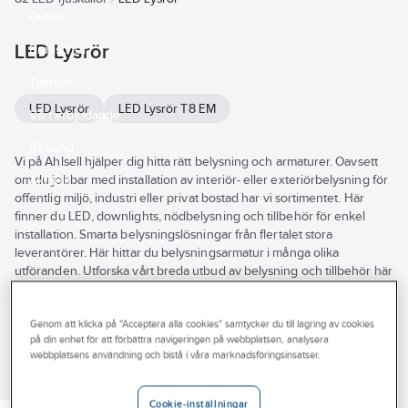
Outlet
LED Lysrör
Branscher
Tjänster
LED Lysrör
LED Lysrör T8 EM
Vårt erbjudande
Bli kund
Vi på Ahlsell hjälper dig hitta rätt belysning och armaturer. Oavsett
om du jobbar med installation av interiör- eller exteriörbelysning för
Aktuellt
offentlig miljö, industri eller privat bostad har vi sortimentet. Här
finner du LED, downlights, nödbelysning och tillbehör för enkel
installation. Smarta belysningslösningar från flertalet stora
leverantörer. Här hittar du belysningsarmatur i många olika
utföranden. Utforska vårt breda utbud av belysning och tillbehör här
i webbutiken eller besök din närmsta Ahlsellbutik.
Se
alla
Genom att klicka på "Acceptera alla cookies" samtycker du till lagring av cookies
Varumärke
Lagerförd
Produkter (83)
på din enhet för att förbättra navigeringen på webbplatsen, analysera
filter
webbplatsens användning och bistå i våra marknadsföringsinsatser.
Energimärkning
LEDVANCE
PHILIPS
PHILIPS
LEDVANCE
REACH – Fri från Kandidatämne
Cookie-inställningar