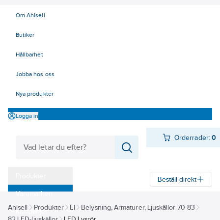
Om Ahlsell
Butiker
Hållbarhet
Jobba hos oss
Nya produkter
Logga in
Orderrader:
0
Produkter
Beställ direkt
Varumärken
Ahlsell
Produkter
El
Belysning, Armaturer, Ljuskällor 70-83
Kampanjer
82 LED-ljuskällor
LED Lysrör