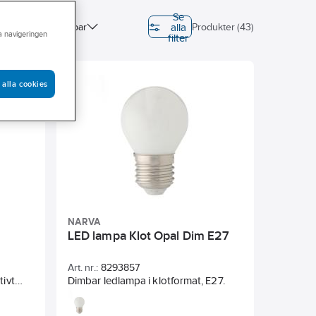
Se
alla
Dimningsbar
Produkter (43)
ra navigeringen
filter
Färg
 alla cookies
NARVA
LED lampa Klot Opal Dim E27
Art. nr.:
8293857
tivt
Dimbar ledlampa i klotformat, E27.
ionella
 bra i