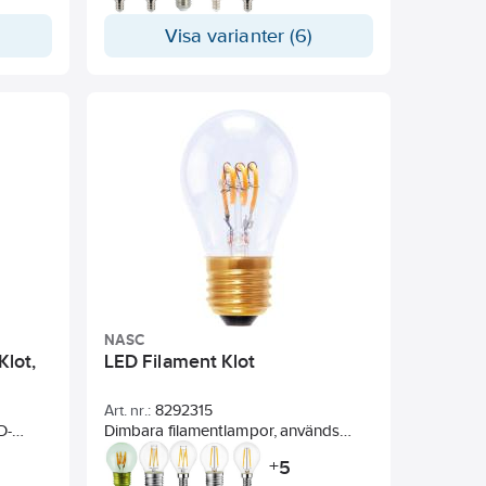
Visa varianter (6)
NASC
lot,
LED Filament Klot
Art. nr.:
8292315
D-
Dimbara filamentlampor, används
ed
som dekorationsbelysning inom och
5
+
ch
utomhus. Ger ett varmt och