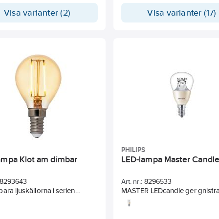
ljus ner mot sockeln, vilket är
ljusflöde jämförbart med en
ig egenskap i armaturer där
Visa varianter (2)
glödlampa eller halogenlampa
Visa varianter (17)
lan installeras med sockeln
färgåtergivning och lång livslä
Ljuskällorna sprider ett ljus
Idealisk för dekorativa installat
rm ton (2200 K) och är snygga
applikationer i hemmet och
dana, utan skärm, tillsammans
allmänbelysning. För utomhus
dekorativ textilsladd. De
endast i lämpliga utomhusarm
er som kan dimmas med LED-
 är märkta med en DIM-symbol
ackningen. De miljövänliga
gförpackningarna är
ade. Färgen anger vilken typ
lampa som ljuskällan
ar, vilket underlättar valet för
enten. Även den tekniska
tionen finns tydligt angiven.
PHILIPS
ampa Klot am dimbar
LED-lampa Master Candle
8293643
Art. nr.:
8296533
ara ljuskällorna i serien
MASTER LEDcandle ger gnistr
iknar stämningsfulla
ljuseffekter som påminner om 
ådslampor, men i en modern
klassiska glödlampor och pas
sion. Modellerna är tydligt
utmärkt för allmän- och