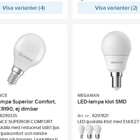
a formerna hos klassiska
får ljuset. Ljuskällornas ljusast
por för ljusstakar och
Visa varianter (4)
varmvit (3000 K) och det lägst
Visa varianter (2)
lkronor med fördelarna hos
varm ton på 2200 K. På de
nologin med lång livslängd.
miljövänliga kartongförpackni
ett vackert och dekorativt
anges vilken typ av glödlamp
us och bidrar till
ljuskällan motsvarar, vilket und
esparingar på 90 % jämfört
valet för konsumenten. Även 
ditionella glödlampor för
tekniska informationen finns ty
kar och kristallkronor.
angiven.
NCE
MEGAMAN
ampa Superior Comfort,
LED-lampa klot SMD
CRI90, ej dimbar
8299335
Art. nr.:
8297821
NCE SUPERIOR COMFORT
LED-ljuskälla Klot med E14/E27
skälla med reducerat blått ljus
för allmänbelysning.
 ljuskomfort och mindre
ning på ögonen. Ljuskällan har