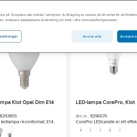
REACH – Fri från Kandidatämne
Har miljövarudeklaration (EPD)
cka på "Acceptera alla cookies" samtycker du till lagring av cookies på din enhet för att förbätt
en, analysera webbplatsens användning och bistå i våra marknadsföringsinsatser.
Ljusflöde
Färgtemperatur
Effekt ljuskälla
Längd
lig nominell livslängd
Färg hus/kapsling/stomme
Diameter
Avvisa alla
Acceptera
ställningar
ampa Klot Opal Dim E14
LED-lampa CorePro, Klot
8293855
Art. nr.:
8296570
ledlampa i kronformat, E14.
CorePro LEDcandle är ett effek
och prisvärt alternativ till tradit
glödlampor. Den passar särskilt