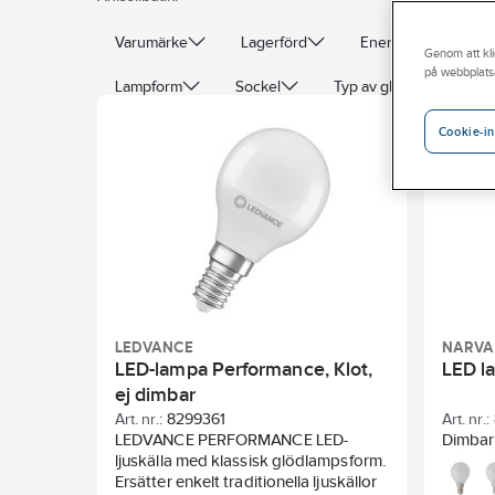
Varumärke
Lagerförd
Energimärkning
Genom att kli
på webbplats
Lampform
Sockel
Typ av glas/kupa
Märkspänning
Strålningsvinkel
Genomsnitt
Cookie-in
LEDVANCE
NARVA
LED-lampa Performance, Klot,
LED l
ej dimbar
Art. nr.:
8299361
Art. nr.:
LEDVANCE PERFORMANCE LED-
Dimbar 
ljuskälla med klassisk glödlampsform.
Ersätter enkelt traditionella ljuskällor