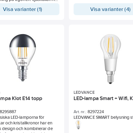
urligt ljusspektrum som
Visa varianter (1)
Visa varianter (4)
r väl överens med solens
ga ljus. Hög färgåtergivning på
esign, mått och ljusflöde
bart med en halogenlampa.
immer. Perfekt för applikationer
t och allmänbelysning. För
sbruk endast i lämpliga
sarmaturer.
S
LEDVANCE
ampa Klot E14 topp
LED-lampa Smart + Wifi, K
8295887
Art. nr.:
8297224
siska LED-lamporna för
LEDVANCE SMART belysning s
kar och kristallkronor har en
trådlöst via en smartphone oc
k design och kombinerar de
LEDVANCE SMART+ App eller 