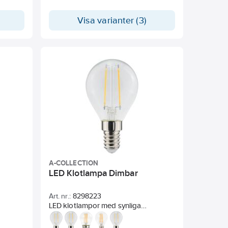
alla
ckel.
Visa varianter (3)
as och
ngar och
.
A-COLLECTION
LED Klotlampa Dimbar
Art. nr.:
8298223
LED klotlampor med synliga
"glödtrådar" ger effektiv och
dekorativ belysning.