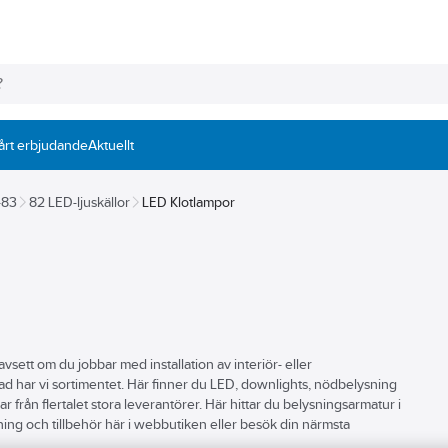
årt erbjudande
Aktuellt
-83
82 LED-ljuskällor
LED Klotlampor
avsett om du jobbar med installation av interiör- eller
ostad har vi sortimentet. Här finner du LED, downlights, nödbelysning
ar från flertalet stora leverantörer. Här hittar du belysningsarmatur i
ing och tillbehör här i webbutiken eller besök din närmsta