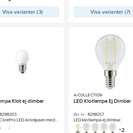
ljuskronor men kan användas i 
armaturer med E14 eller E27-so
Visa varianter (3)
Visa varianter (7)
LED-lamporna finns i frostat gl
bidrar till stora energibespari
minskade underhållskostnader
A-COLLECTION
ampa Klot ej dimbar
LED Klotlampa Ej Dimbar
8298203
Art. nr.:
8298257
 CorePro LED-kronljusen med
LED klotlampa ej dimbar.
åd kombinerar de klassiska
2
+
na på glödlampor med LED-