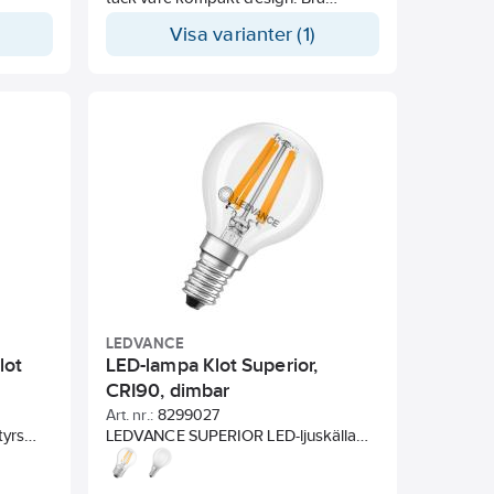
färgåtergivning och lång livslängd.
Visa varianter (1)
Idealisk för applikationer i hemmet
och allmänbelysning. För
utomhusbruk endast i lämpliga
utomhusarmaturer.
LEDVANCE
lot
LED-lampa Klot Superior,
CRI90, dimbar
Art. nr.:
8299027
tyrs
LEDVANCE SUPERIOR LED-ljuskälla
h
tillverkad helt i glas med
Google
filamentteknik. Utmärkt