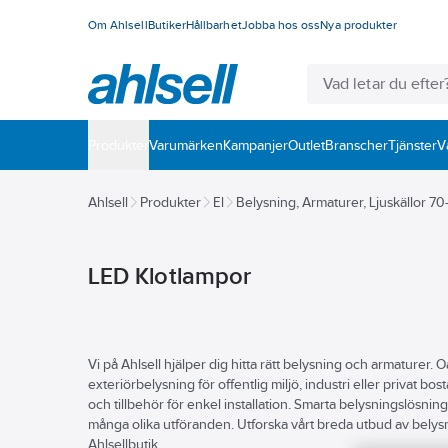
Om Ahlsell
Butiker
Hållbarhet
Jobba hos oss
Nya produkter
Produkter
Varumärken
Kampanjer
Outlet
Branscher
Tjänster
V
Ahlsell
Produkter
El
Belysning, Armaturer, Ljuskällor 70
LED Klotlampor
Vi på Ahlsell hjälper dig hitta rätt belysning och armaturer. O
exteriörbelysning för offentlig miljö, industri eller privat b
och tillbehör för enkel installation. Smarta belysningslösning
många olika utföranden. Utforska vårt breda utbud av belysn
Ahlsellbutik.