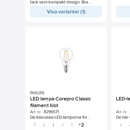
tack vare kompakt design. Bra
färgåtergivning och lång livslängd.
Visa varianter (1)
Idealisk för applikationer i hemmet
och allmänbelysning. För
utomhusbruk endast i lämpliga
utomhusarmaturer.
PHILIPS
LED lampa Corepro Classic
LED-l
filament klot
Art. nr.:
8296571
Art. nr.:
De klassiska LED-lamporna för
De här
ljusstakar och kristallkronor har en
glödtr
2
+
klassisk design och kombinerar de
former