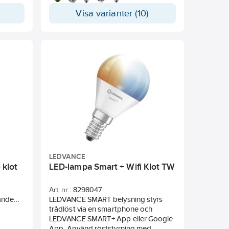
stämningsfullt ljus.
. Bra
Visa varianter (10)
ngd.
ioner,
bruk
aturer
LEDVANCE
 klot
LED-lampa Smart + Wifi Klot TW
Art. nr.:
8298047
ande
LEDVANCE SMART belysning styrs
de från
trådlöst via en smartphone och
sar
LEDVANCE SMART+ App eller Google
App. Använd röststyrning med