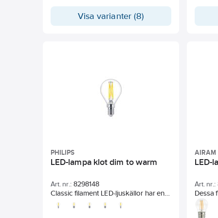
välkända formerna hos klassiska
teknike
glödlampor för ljusstakar och
Visa varianter (8)
kronlju
kristallkronor med fördelarna hos
som vill
LED-teknologin med lång livslängd.
eftermo
De ger ett vackert och dekorativt
ger 90 
varmt ljus och bidrar till
med tra
energibesparingar på 90 % jämfört
LED-gl
med traditionella glödlampor för
ljuskva
ljusstakar och kristallkronor.
LED-kro
000 ti
underh
PHILIPS
AIRAM
LED-lampa klot dim to warm
LED-l
Art. nr.:
8298148
Art. nr.:
Classic filament LED-ljuskällor har en
Dessa f
klassisk design och kombinerar de
som ersä
välbekanta formerna hos traditionella
glöd- o