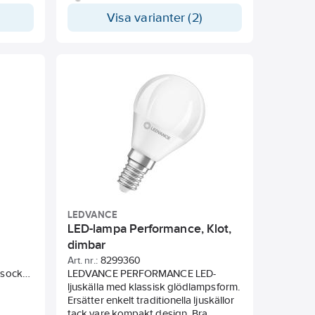
e läge är
mycket ljus ner mot sockeln, vilket är
a en
en viktig egenskap i armaturer där
Visa varianter (2)
ljuskällan installeras med sockeln
ngarna
nedåt. Ljuskällorna sprider ett ljus
a som
med varm ton (2200 K) och är snygga
erlättar
som sådana, utan skärm, tillsammans
den
med en dekorativ textilsladd. De
dligt
modeller som kan dimmas med LED-
dimmer är märkta med en DIM-symbol
på förpackningen. De miljövänliga
kartongförpackningarna är
färgkodade. Färgen anger vilken typ
av glödlampa som ljuskällan
motsvarar, vilket underlättar valet för
konsumenten. Även den tekniska
informationen finns tydligt angiven.
LEDVANCE
LED-lampa Performance, Klot,
dimbar
Art. nr.:
8299360
 sockel
LEDVANCE PERFORMANCE LED-
ljuskälla med klassisk glödlampsform.
Ersätter enkelt traditionella ljuskällor
tack vare kompakt design. Bra