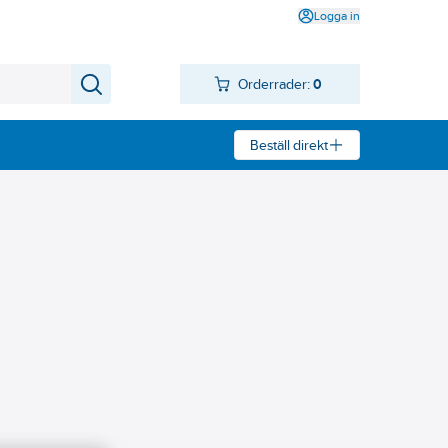
Logga in
Orderrader:
0
Beställ direkt