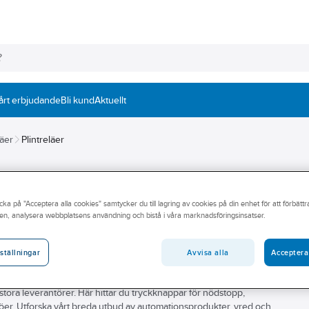
årt erbjudande
Bli kund
Aktuellt
äer
Plintreläer
cka på "Acceptera alla cookies" samtycker du till lagring av cookies på din enhet för att förbätt
en, analysera webbplatsens användning och bistå i våra marknadsföringsinsatser.
erkstad? Vi på Ahlsell hjälper dig hitta rätt produkter för dig.
Avvisa alla
Acceptera
ställningar
vatbostad har vi sortimentet. Inom automation från enskilda
 tryckknappar, givare och säkerhetsbrytare och tillbehör för enkel
 stora leverantörer. Här hittar du tryckknappar för nödstopp,
ljöer. Utforska vårt breda utbud av automationsprodukter, vred och