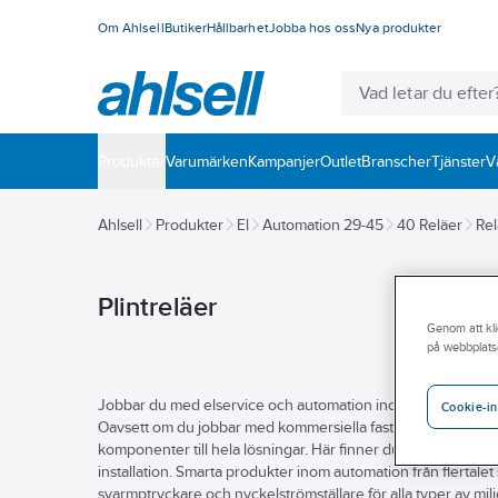
Om Ahlsell
Butiker
Hållbarhet
Jobba hos oss
Nya produkter
Produkter
Varumärken
Kampanjer
Outlet
Branscher
Tjänster
V
Ahlsell
Produkter
El
Automation 29-45
40 Reläer
Rel
Plintreläer
Genom att kli
på webbplats
Jobbar du med elservice och automation inom fastighet eller v
Cookie-in
Oavsett om du jobbar med kommersiella fastigheter eller pri
komponenter till hela lösningar. Här finner du kontraktorer,
installation. Smarta produkter inom automation från flertalet
svarmptryckare och nyckelströmställare för alla typer av mi