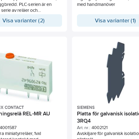
gbredd. PLC-serien är en
med handmanöver
 serie av reläer och
pplare för montage på
Visa varianter (2)
Visa varianter (1)
skena. I sockeln finns förutom
sskyddskopplingen även LED-
ing för visning av
gsstatus. Individuell märkning
e på den kombinerade
astararmen. Som tillval finns
m
rd" version även
/Aktorversion av
ockeln där de normalt
a "matningsplintarna"
rats i grundsockeln på endast
 med detta sparas upp till 80%
utrymme. Lämpliga
tioner är exempelvis styrning
IX CONTACT
SIEMENS
aktor, galvanisk isolation vid
tningsrelä REL-MR AU
Platta för galvanisk isolat
o s v.
3RQ4
4001587
Art. nr.:
4002121
a miniatyrreläer, 1vxl
Avskiljare för galvanisk isolati