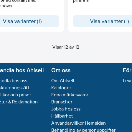
äterad kontakt med
plintrelä
anöver
Visa varianter (1)
Visa varianter (1)
Visar 12 av 12
andla hos Ahlsell
Om oss
För
andla hos oss
Om Ahlsell
Leve
aktureringssätt
Kataloger
llkor och priser
Egna märkesvaror
etur & Reklamation
Branscher
Jobba hos oss
Hållbarhet
Användarvillkor Hemsidan
Behandling av personuppgifter