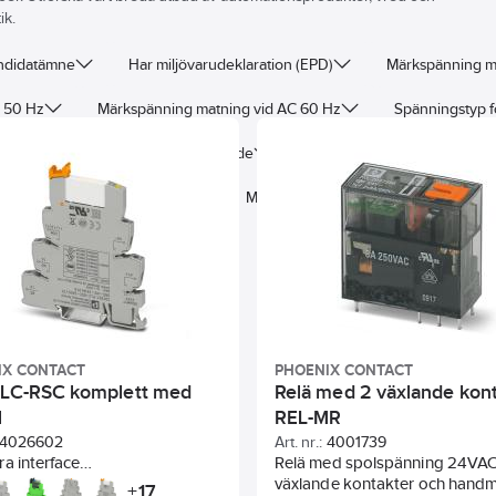
ik.
andidatämne
Har miljövarudeklaration (EPD)
Märkspänning m
 50 Hz
Märkspänning matning vid AC 60 Hz
Spänningstyp 
CO)
Drivning, växlingsbeteende
Antal kontakter, slutande (N
ter
Kapslingsklass (IP)
Med LED-indikering
IX CONTACT
PHOENIX CONTACT
PLC-RSC komplett med
Relä med 2 växlande kon
l
REL-MR
4026602
Art. nr.:
4001739
a interface
Relä med spolspänning 24VAC
/optokopplare med endast 6,2
växlande kontakter och hand
17
+