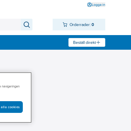
Logga in
Orderrader:
0
Beställ direkt
ra navigeringen
 alla cookies