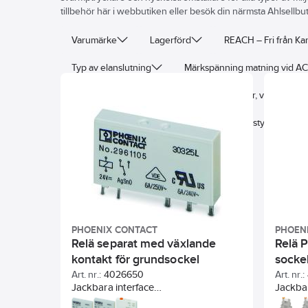
tillbehör här i webbutiken eller besök din närmsta Ahlsellbut
Varumärke
Lagerförd
REACH – Fri från K
Typ av elanslutning
Märkspänning matning vid AC
Drivning, polarisation
Antal kontakter, växlande (
Typ av kopplingskontakt
Med tvångsstyrda kontak
PHOENIX CONTACT
PHOEN
Relä separat med växlande
Relä 
kontakt för grundsockel
socke
Art. nr.:
4026650
Art. nr.:
Jackbara interface
Jackbar
reläer/optokopplare med endast 6,2
reläer