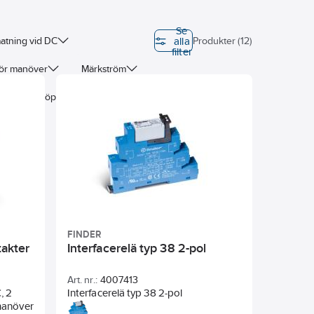
Se
alla
atning vid DC
Produkter (12)
filter
för manöver
Märkström
O - normalt öppna)
FINDER
takter
Interfacerelä typ 38 2-pol
Art. nr.:
4007413
, 2
Interfacerelä typ 38 2-pol
manöver