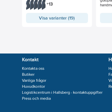
guldpl
13
+
handm
Visa varianter (19)
Kontakt
H
Kontakta oss
H
Butiker
F
Vanliga frågor
Vi
Huvudkontor
R
Logistikcentrum i Hallsberg - kontaktuppgifter
Press och media