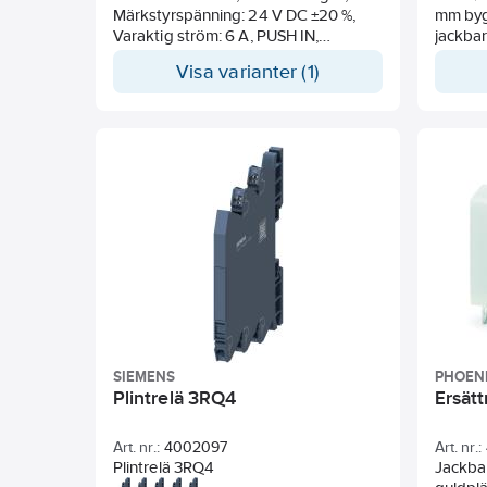
Märkstyrspänning: 24 V DC ±20 %,
mm byg
Varaktig ström: 6 A, PUSH IN,
jackbar
Testknapp finns: Nej
optoko
Visa varianter (1)
DIN/EN-
ingång
indiker
kopplin
kan sk
lås/utk
föruto
"Standa
Sensor-
grunds
separat
integre
6,2 mm,
i skåp
applika
SIEMENS
PHOEN
av kont
Plintrelä 3RQ4
Ersät
PLC I/0 
Art. nr.:
4002097
Art. nr.:
Plintrelä 3RQ4
Jackbar