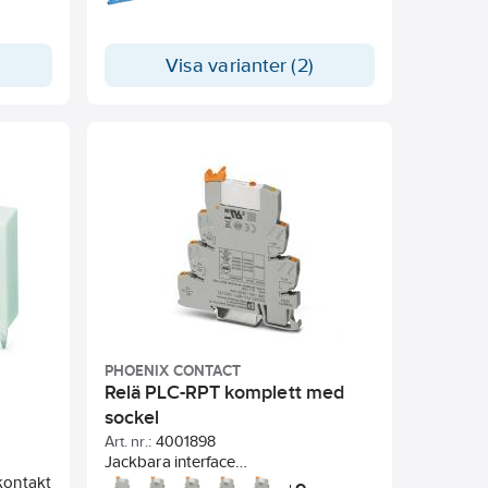
Visa varianter (2)
PHOENIX CONTACT
Relä PLC-RPT komplett med
sockel
Art. nr.:
4001898
Jackbara interface
kontakt
reläer/optokopplare med endast 6,2