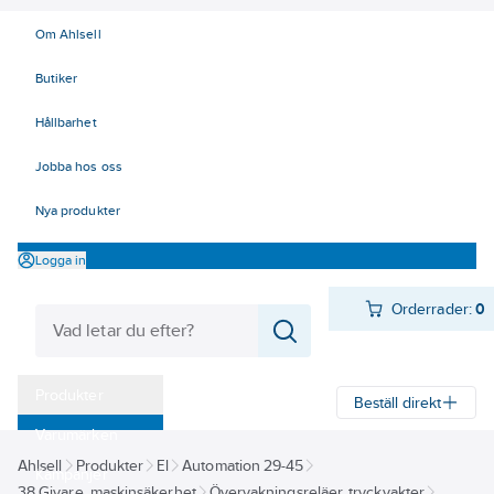
Om Ahlsell
Butiker
Hållbarhet
Jobba hos oss
Nya produkter
Logga in
Orderrader:
0
Produkter
Beställ direkt
Varumärken
Ahlsell
Produkter
El
Automation 29-45
Kampanjer
38 Givare, maskinsäkerhet
Övervakningsreläer, tryckvakter