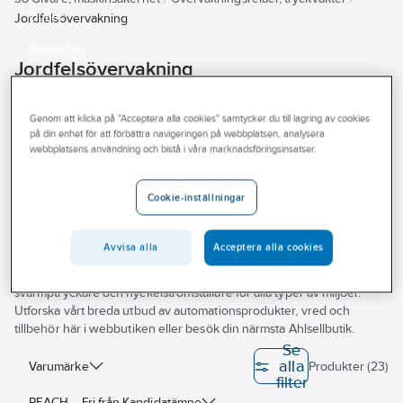
Outlet
Jordfelsövervakning
Branscher
Jordfelsövervakning
Tjänster
Vårt erbjudande
Genom att klicka på "Acceptera alla cookies" samtycker du till lagring av cookies
på din enhet för att förbättra navigeringen på webbplatsen, analysera
Bli kund
Jobbar du med elservice och automation inom fastighet eller
webbplatsens användning och bistå i våra marknadsföringsinsatser.
verkstad? Vi på Ahlsell hjälper dig hitta rätt produkter för dig.
Aktuellt
Oavsett om du jobbar med kommersiella fastigheter eller
Cookie-inställningar
privatbostad har vi sortimentet. Inom automation från enskilda
komponenter till hela lösningar. Här finner du kontraktorer,
tryckknappar, givare och säkerhetsbrytare och tillbehör för enkel
Avvisa alla
Acceptera alla cookies
installation. Smarta produkter inom automation från flertalet stora
leverantörer. Här hittar du tryckknappar för nödstopp,
svarmptryckare och nyckelströmställare för alla typer av miljöer.
Utforska vårt breda utbud av automationsprodukter, vred och
tillbehör här i webbutiken eller besök din närmsta Ahlsellbutik.
Se
alla
Varumärke
Produkter (23)
filter
REACH – Fri från Kandidatämne