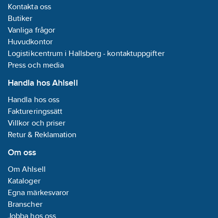
Belastningshållbarhet
Kontakta oss
125 kN.
Butiker
Ramen och locket är
Vanliga frågor
tillverkade i 2 mm:s
stålprofil. Förzinkad
Huvudkontor
efter svetsning.
Logistikcentrum i Hallsberg - kontaktuppgifter
konstruktionshöjd 75
Press och media
mm.
Handla hos Ahlsell
Handla hos oss
Faktureringssätt
Villkor och priser
Retur & Reklamation
Om oss
Om Ahlsell
Kataloger
Egna märkesvaror
Branscher
Jobba hos oss