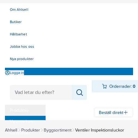
Om Ahlsell
Butiker
Hållbarhet
Jobba hos oss
Nya produkter
Logga in
Orderrader:
0
Produkter
Beställ direkt
Varumärken
Ahlsell
Produkter
Byggsortiment
Ventiler Inspektionsluckor
Kampanjer