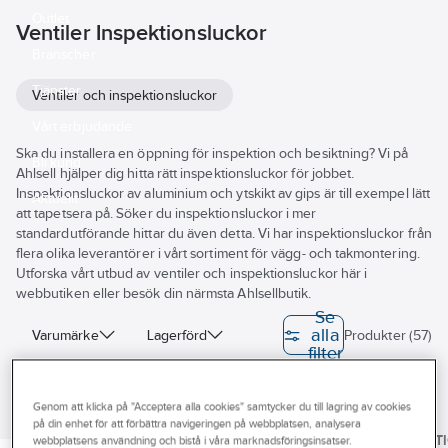
Outlet
Ventiler Inspektionsluckor
Branscher
Tjänster
Ventiler och inspektionsluckor
Vårt erbjudande
Ska du installera en öppning för inspektion och besiktning? Vi på
Bli kund
Ahlsell hjälper dig hitta rätt inspektionsluckor för jobbet.
Inspektionsluckor av aluminium och ytskikt av gips är till exempel lätt
Aktuellt
att tapetsera på. Söker du inspektionsluckor i mer
standardutförande hittar du även detta. Vi har inspektionsluckor från
flera olika leverantörer i vårt sortiment för vägg- och takmontering.
Utforska vårt utbud av ventiler och inspektionsluckor här i
webbutiken eller besök din närmsta Ahlsellbutik.
Se
alla
Varumärke
Lagerförd
Produkter (57)
filter
Byggvarubedömningen
Genom att klicka på "Acceptera alla cookies" samtycker du till lagring av cookies
Sunda hus
BASTA
VOKES AIR
på din enhet för att förbättra navigeringen på webbplatsen, analysera
Klämmor
Inspektionslucka
Luftfilter för
A-COLLECT
webbplatsens användning och bistå i våra marknadsföringsinsatser.