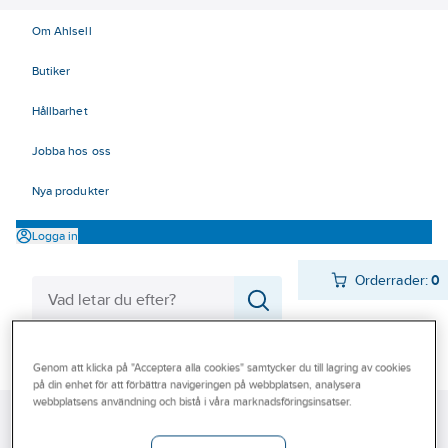
Om Ahlsell
Butiker
Hållbarhet
Jobba hos oss
Nya produkter
Logga in
Orderrader:
0
Produkter
Beställ direkt
Genom att klicka på "Acceptera alla cookies" samtycker du till lagring av cookies
på din enhet för att förbättra navigeringen på webbplatsen, analysera
Varumärken
webbplatsens användning och bistå i våra marknadsföringsinsatser.
Ahlsell
Produkter
Byggsortiment
Trämaterial
Kampanjer
Träbehandlingsmedel