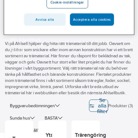
Cookie-inställningar
Outlet
Träbehandlingsmedel
Branscher
Avvisa alla
Acceptera alla cookies
Tjänster
Vårt erbjudande
Vi på Ahlsell hjälper dig hitta rätt trämaterial till ditt jobb. Oavsett om
du jobbar som snickare eller inom annan konstruktion har vi ett brett
Aktuellt
sortiment av trämaterial. Här finner du råspont för beklädnad av tak,
väggar och golv. Oavsett hur stort eller litet projekt du har finner du
lösningar i vårt byggsortiment. Välj rätt trämaterial när du behöver
tänka på hållfasthet och bärande konstruktioner. Flertalet produkter
inom trämaterial finns i vårt sortiment såsom träreglar, foder, sockel,
impregnerat virke, limträ, panel. Utforska vårt breda utbud av
trämaterial här i webbutiken eller besök din närmsta Ahlsellbutik.
Se
alla
Byggvarubedömningen
Produkter (3)
filter
Sunda hus
BASTA
Volym/Innehåll
Ytskydd
Trärengöring