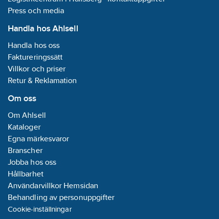
upp till 10 år
Press och media
-1 liter/8-10 m2. En
strykning räcker!
Handla hos Ahlsell
För instruktion m.m.
besök
Handla hos oss
www.organowood.com
Faktureringssätt
Villkor och priser
Retur & Reklamation
Om oss
Om Ahlsell
Kataloger
Egna märkesvaror
Branscher
Jobba hos oss
Hållbarhet
Användarvillkor Hemsidan
Behandling av personuppgifter
Cookie-inställningar