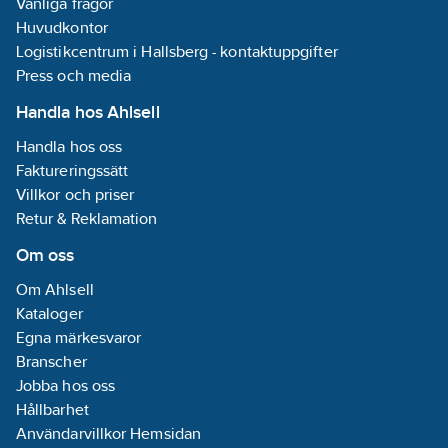
Vanliga frågor
till byggkroppen.
samma platser som
Elastiskt 
Huvudkontor
Slangklämma
kraftstosarna.
UV-resist
medföljer. Material:
Logistikcentrum i Hallsberg - kontaktuppgifter
Klarar lå
EPDM.
temperat
Press och media
Arbetstemperatur:
och frost.
-55° - + 100°C,
5,0x0,3 m
Handla hos Ahlsell
kortvarigt upp till
120°C.
Handla hos oss
Faktureringssätt
Villkor och priser
Retur & Reklamation
Om oss
Om Ahlsell
Kataloger
Egna märkesvaror
Branscher
Jobba hos oss
Hållbarhet
Användarvillkor Hemsidan