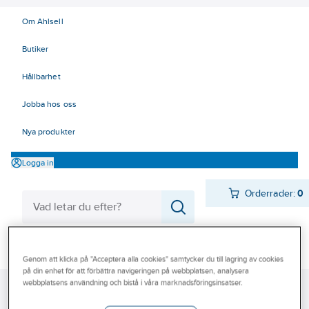
Om Ahlsell
Butiker
Hållbarhet
Jobba hos oss
Nya produkter
Logga in
Orderrader:
0
Produkter
Beställ direkt
Genom att klicka på "Acceptera alla cookies" samtycker du till lagring av cookies
Varumärken
på din enhet för att förbättra navigeringen på webbplatsen, analysera
webbplatsens användning och bistå i våra marknadsföringsinsatser.
Ahlsell
Produkter
Byggsortiment
Takmaterial
Takstosar
Kampanjer