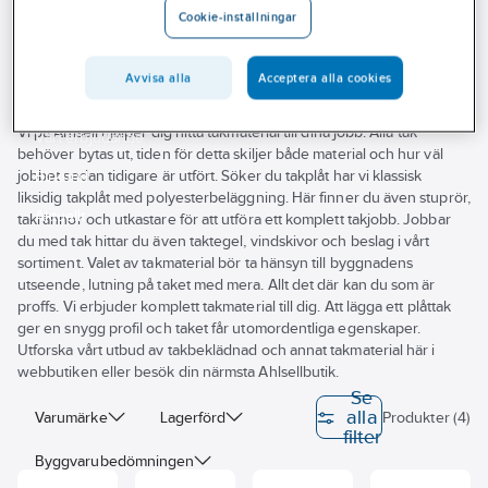
Cookie-inställningar
Outlet
Takstosar
Branscher
Avvisa alla
Acceptera alla cookies
Tjänster
Vi på Ahlsell hjälper dig hitta takmaterial till dina jobb. Alla tak
Vårt erbjudande
behöver bytas ut, tiden för detta skiljer både material och hur väl
jobbet sedan tidigare är utfört. Söker du takplåt har vi klassisk
Bli kund
liksidig takplåt med polyesterbeläggning. Här finner du även stuprör,
Aktuellt
takrännor och utkastare för att utföra ett komplett takjobb. Jobbar
du med tak hittar du även taktegel, vindskivor och beslag i vårt
sortiment. Valet av takmaterial bör ta hänsyn till byggnadens
utseende, lutning på taket med mera. Allt det där kan du som är
proffs. Vi erbjuder komplett takmaterial till dig. Att lägga ett plåttak
ger en snygg profil och taket får utomordentliga egenskaper.
Utforska vårt utbud av takbeklädnad och annat takmaterial här i
webbutiken eller besök din närmsta Ahlsellbutik.
Se
alla
Varumärke
Lagerförd
Produkter (4)
filter
Byggvarubedömningen