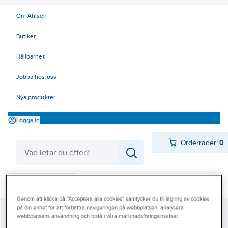
Om Ahlsell
Butiker
Hållbarhet
Jobba hos oss
Nya produkter
Logga in
Orderrader:
0
Produkter
Beställ direkt
Genom att klicka på "Acceptera alla cookies" samtycker du till lagring av cookies
Varumärken
på din enhet för att förbättra navigeringen på webbplatsen, analysera
Ahlsell
Produkter
Byggsortiment
Färg
Färg, övrigt
webbplatsens användning och bistå i våra marknadsföringsinsatser.
Kampanjer