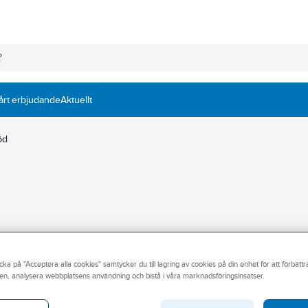
årt erbjudande
Aktuellt
öd
hjälper dig att hitta rätt bord för ditt jobb. Vårt sortiment inom
arbetsbelysning, speglar och avskärmning och tillbehör till ditt
cka på "Acceptera alla cookies" samtycker du till lagring av cookies på din enhet för att förbätt
en, analysera webbplatsens användning och bistå i våra marknadsföringsinsatser.
ov som krävs för din arbetsplats. Vi har bord som är höj- och
erbjuder ett slitstarkt och praktiskt sortiment för din arbetsplats.
ell-butik.