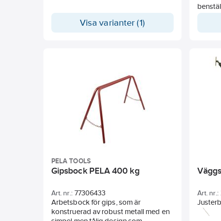
virkesbredd.
benstäl
Halkfri arbetsyta och hopfällbara ben.
olika 
Visa varianter (1)
Justerbara dimensioner:
mm. Säl
Längd 980-1155 mm.
800x3
Bredd 470-640 mm.
Höjd 630-820 mm.
PELA TOOLS
Gipsbock PELA 400 kg
Väggs
Art. nr.:
77306433
Art. nr.:
Arbetsbock för gips, som är
Juster
konstruerad av robust metall med en
används
simpel men tålig design som
monteri