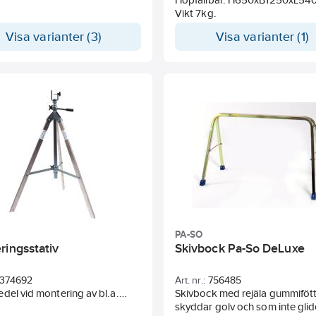
 eller lösvirkeshus. Väggstöd
Vikt 7kg.
72 är kraftigare och kan
Visa varianter (3)
Visa varianter (1)
s till betongelement och
omme montering.
PA-SO
ringsstativ
Skivbock Pa-So DeLuxe
374692
Art. nr.:
756485
del vid montering av bl.a.
Skivbock med rejäla gummiföt
p i kök. Finns i bänk- och
skyddar golv och som inte glid