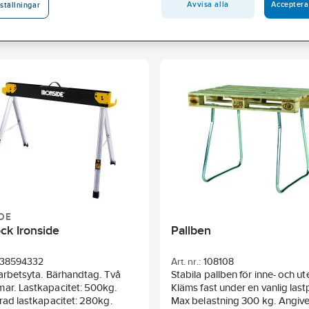
Avvisa alla
Acceptera
ställningar
Bredd
Längd
Höjd
Djup
Max belastning
DE
ck Ironside
Pallben
38594332
Art. nr.:
108108
 arbetsyta. Bärhandtag. Två
Stabila pallben för inne- och u
ar. Lastkapacitet: 500kg.
Kläms fast under en vanlig lastp
erad lastkapacitet: 280kg.
Max belastning 300 kg. Angiv