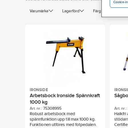
Cookie-in
Varumärke
Lagerförd
Färg
Vikt
IRONSIDE
IRONSI
Arbetsbock Ironside Spännkraft
Sågbo
1000 kg
Art. nr.:
75308995
Art. nr.:
Robust arbetsbock med
Halkfri
spännfunktion upp till max 1000 kg.
stödarm
Funktionen utföres med fotpedalen.
Certifi