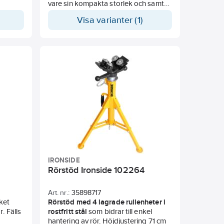
vare sin kompakta storlek och samt
handtag och axelrem. Sågbockarna är
Visa varianter (1)
utrustade med stabila aluminiumben
och har en maximal lastkapacitet på
340 kg. Mått: 101,7 x 75,8 x 12,5 cm.
IRONSIDE
Rörstöd Ironside 102264
Art. nr.:
35898717
ket
Rörstöd med 4 lagrade rullenheter i
. Fälls
rostfritt stål
som bidrar till enkel
hantering av rör. Höjdjustering 71 cm