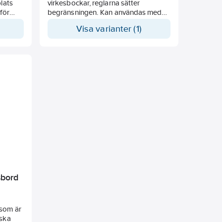
lats
virkesbockar, reglarna sätter
för
begränsningen. Kan användas med
.
Starke-Arvid lyftvagn. Kan även
Visa varianter (1)
användas för gips.
sbord
 som är
 ska