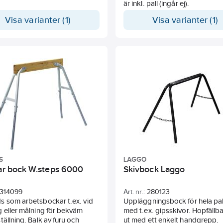
är inkl. pall (ingår ej).
Visa varianter (1)
Visa varianter (1)
S
LAGGO
bar bock W.steps 6000
Skivbock Laggo
314099
Art. nr.:
280123
s som arbetsbockar t.ex. vid
Uppläggningsbock för hela pa
 eller målning för bekväm
med t.ex. gipsskivor. Hopfällbar
tällning. Balk av furu och
ut med ett enkelt handgrepp.