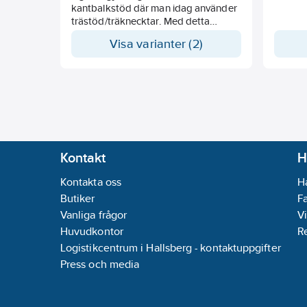
kantbalkstöd där man idag använder
trästöd/träknecktar. Med detta
gjutstöd kan man justera formen inför
Visa varianter (2)
gjutningen och även under gjutningen
om formen rör sig. Gjutstödet fästs
med jordspett och efter användandet
fälls gjutstöden ihop och tar då
väldigt liten plats vid förvaring. Bra
miljöval eftersom man kan
återanvända dessa i många år fram i
tiden.
Kontakt
H
Kontakta oss
H
Butiker
F
Vanliga frågor
Vi
Huvudkontor
R
Logistikcentrum i Hallsberg - kontaktuppgifter
Press och media