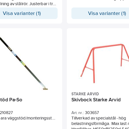
lning av stålrör. Justerbar i tre
höjder, 675 mm/770 mm/880
Visa varianter (1)
Visa varianter (1)
jes parvis. Transportmått:
30x130 mm.
STARKE ARVID
töd Pa-So
Skivbock Starke Arvid
210827
Art. nr.:
303657
bara väggstöd/monteringsstöd
Tillverkad av specialstål - hög
 som tillfälligt stöd för
belastningsförmåga. Max last
ng av väggar och stomme till
Hopfällbar. H650xB1250xL54