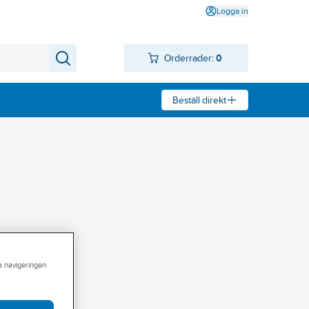
Logga in
Orderrader:
0
Beställ direkt
ra navigeringen