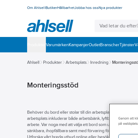
Om Ahlsell
Butiker
Hållbarhet
Jobba hos oss
Nya produkter
Produkter
Varumärken
Kampanjer
Outlet
Branscher
Tjänster
V
Ahlsell
Produkter
Arbetsplats
Inredning
Monteringsst
Monteringsstöd
Behöver du bord eller stolar till din arbetsplats? Vi på Ahlsell 
arbetsplats inkluderar både arbetsbänk, lyftbord, arbetsstol, 
Genom att kli
på webbplats
arbete. Var noga med att välja ett bord som uppfyller de beh
sänkbara, ihopfällbara samt med förvaring för dina verktyg. Vi 
Utforska vårt breda utbud online eller besök din närmsta Ahls