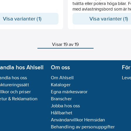
tvätta eller polera höga bilar.
med avlastningsbord som är h
sänkbart och två hjul för att en
Visa varianter (1)
Visa varianter (1)
kunna flyttas.
Visar 19 av 19
andla hos Ahlsell
Om oss
För
andla hos oss
Om Ahlsell
Leve
aktureringssätt
Kataloger
llkor och priser
Egna märkesvaror
etur & Reklamation
Branscher
Jobba hos oss
Hållbarhet
Användarvillkor Hemsidan
Behandling av personuppgifter