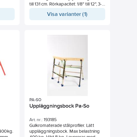
till 131 cm. Rörkapacitet: 1/8" till 12", 3-
300 mm. Rörstödets ben fälls smidigt
Visa varianter (1)
ihop.
PA-SO
Uppläggningsbock Pa-So
Art. nr.:
193185
Gulkromaterade stålprofiler. Lätt
 400kg.
uppläggningsbock. Max belastning
0mm.
400 kg. Vikt 8 kg. Levereras med