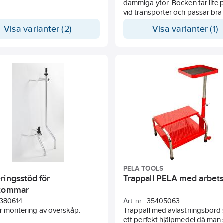
dell.
dammiga ytor. Bocken tar lite p
vid transporter och passar bra 
uppläggning av hela gipspaket
Visa varianter (2)
Visa varianter (1)
PELA TOOLS
ringsstöd för
Trappall PELA med arbet
stommar
380614
Art. nr.:
35405063
r montering av överskåp.
Trappall med avlastningsbord
ett perfekt hjälpmedel då man