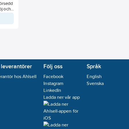
 Försedd
öj och
kelt
 leverantörer
Följ oss
Språk
rantör hos Ahlsell
Facebook
English
Instagram
Svenska
LinkedIn
Ladda ner vår app