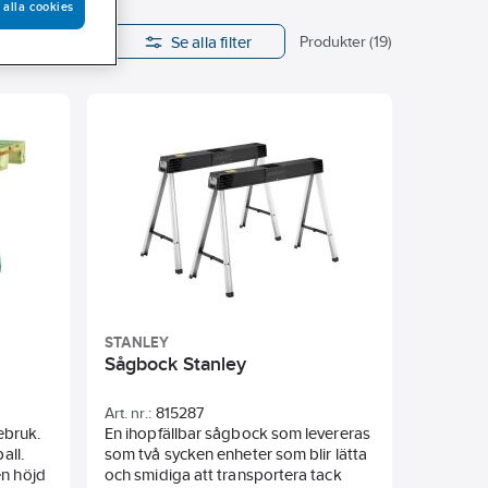
 alla cookies
Se alla filter
Höjd
Produkter (19)
STANLEY
Sågbock Stanley
Art. nr.:
815287
tebruk.
En ihopfällbar sågbock som levereras
all.
som två sycken enheter som blir lätta
en höjd
och smidiga att transportera tack