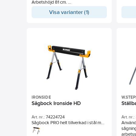
Arbetshöjd 81 cm.
Spännvidd: 0-955 mm
Visa varianter (1)
Spännkraft max: 1000 kg
Mått monterad stående:
980X880x860 mm
Mått ihopfälld: 810X330X295 mm
IRONSIDE
W.STEP
Sågbock Ironside HD
Ställ
Art. nr.:
74224724
Art. nr.:
Sågbock PRO helt tillverkad i stål med
Använd
justerbara
sågning
ändar och justerbar upp till 90 mm
arbetss