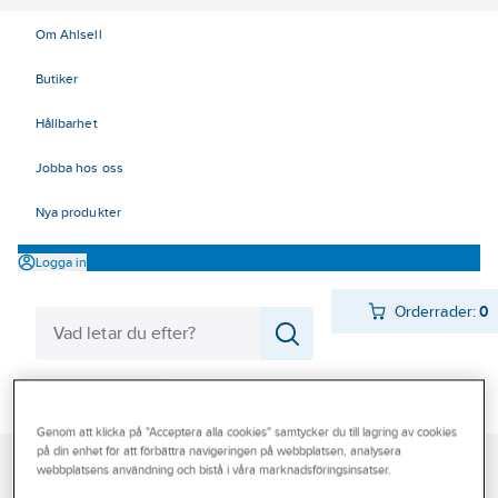
Om Ahlsell
Butiker
Hållbarhet
Jobba hos oss
Nya produkter
Logga in
Orderrader:
0
Produkter
Beställ direkt
Genom att klicka på "Acceptera alla cookies" samtycker du till lagring av cookies
Varumärken
på din enhet för att förbättra navigeringen på webbplatsen, analysera
Ahlsell
Produkter
Arbetsplats
Hantering
Kärror och vagnar
webbplatsens användning och bistå i våra marknadsföringsinsatser.
Kampanjer
Sop- och avfallsvagnar