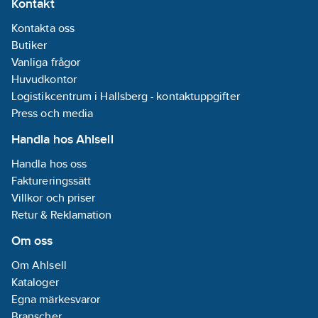
Kontakt
behållare för
att tåla en hel
Kontakta oss
del hårt och
Butiker
tungt bruk.
Vanliga frågor
Dess låga front
gör den
Huvudkontor
perfekt för att
Logistikcentrum i Hallsberg - kontaktuppgifter
passa under
Press och media
maskiner för
material eller
Handla hos Ahlsell
sopuppsamling.
Tippvagnen
Handla hos oss
har två hjul
fram och ett
Faktureringssätt
bakhjul med
Villkor och priser
broms samt
Retur & Reklamation
gaffeltunnlar
som gör att du
Om oss
kan lyfta den
med
Om Ahlsell
motviktstruck.
Kataloger
Egna märkesvaror
Branscher