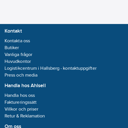
Datum:
2025-
10-16
Utförande:
METRO Minett
Kontakt
30 (E)
Kontakta oss
Anslutning Ned
Butiker
REACH
Vanliga frågor
Informationsplikt:
Huvudkontor
Ja
Logistikcentrum i Hallsberg - kontaktuppgifter
Press och media
Handla hos Ahlsell
Handla hos oss
Faktureringssätt
Villkor och priser
Retur & Reklamation
Om oss