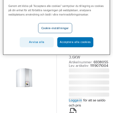
Outlet
Genom att klicka på "Acceptera alla cookies" samtycker du till lagring av cookies
på din enhet för att förbättra navigeringen på webbplatsen, analysera
METRO THERM
Branscher
webbplatsens användning och bistå i våra marknadsföringsinsatser.
Elvattenvärmare
Tjänster
MINETT 30 E,
Cookie-inställningar
Metro
Vårt erbjudande
MINETT 30 L EMALJ
Aktuellt
Avvisa alla
Acceptera alla cookies
METRO VVB METRO
230V 1.2KW / 400V
3.6KW
Artikelnummer:
6938055
Lev. artikelnr:
1119071004
Logga in
för att se saldo
och pris