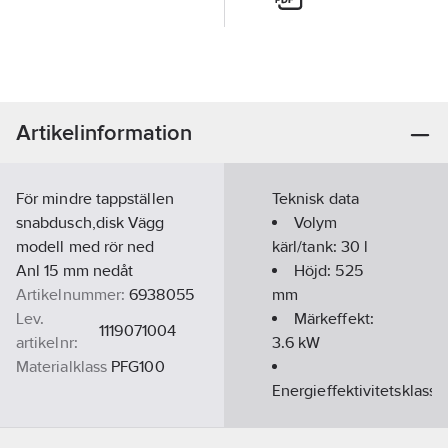
Artikelinformation
För mindre tappställen
Teknisk data
snabdusch,disk Vägg
Volym
modell med rör ned
kärl/tank:
30
l
Anl 15 mm nedåt
Höjd:
525
Artikelnummer:
6938055
mm
Lev.
Märkeffekt:
1119071004
artikelnr:
3.6
kW
Materialklass
PFG100
Energieffektivitetsklass:
D