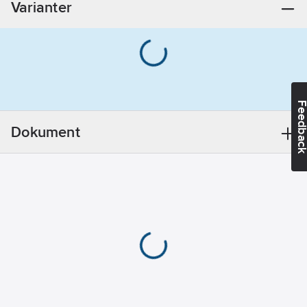
Varianter
Anslutningsspänning:
230-400
V
Bredd:
460
mm
Utvändig
rördiameter
Feedba
tappvarmvatten:
15
mm
Dokument
Utvändig
rördiameter
tappkallvatten:
15
mm
Djup:
345
mm
REACH -
Innehåller
kandidatämnen:
Bly
REACH