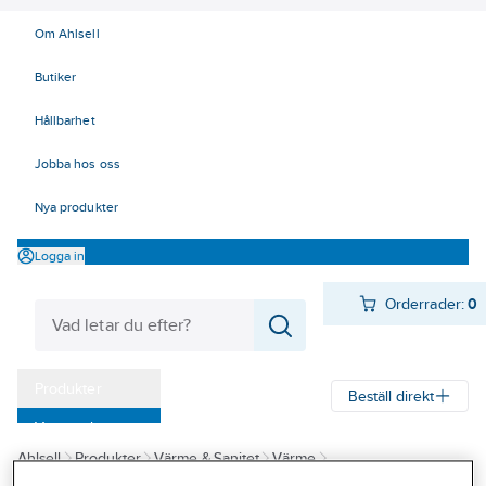
Om Ahlsell
Butiker
Hållbarhet
Jobba hos oss
Nya produkter
Logga in
Orderrader:
0
Produkter
Beställ direkt
Varumärken
Ahlsell
Produkter
Värme & Sanitet
Värme
Kampanjer
Vattenvärmare/beredare
Varmvattenberedare slutet sys.