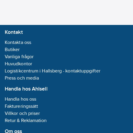
Vägginstallation:
Nej
Max.
arbetstryck
Kontakt
primär:
10
bar
Kontakta oss
Ytskydd i
Butiker
tank:
Vanliga frågor
Obehandlad
Huvudkontor
Logistikcentrum i Hallsberg - kontaktuppgifter
Energieffektivitetsklass:
Press och media
B
Max.
Handla hos Ahlsell
arbetstryck
Handla hos oss
sekundär:
10
Faktureringssätt
bar
Villkor och priser
Material
Retur & Reklamation
ytterhölje:
Stål
REACH
Om oss