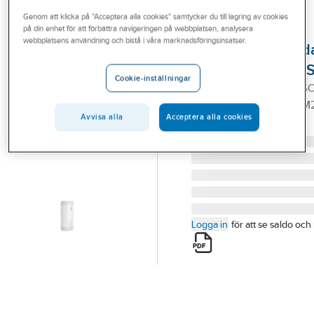
Outlet
Genom att klicka på "Acceptera alla cookies" samtycker du till lagring av cookies
på din enhet för att förbättra navigeringen på webbplatsen, analysera
OSO HOTWATER
Branscher
webbplatsens användning och bistå i våra marknadsföringsinsatser.
Varmvattenbered
Tjänster
Saga Coil S2C, O
Cookie-inställningar
SAGA COIL S2C 210 OS
Vårt erbjudande
2.8KW/1X230V+HX1.0 M
Bli kund
Avvisa alla
Acceptera alla cookies
Artikelnummer:
6935037
Lev. artikelnr:
11011654
Aktuellt
Logga in
för att se saldo och 