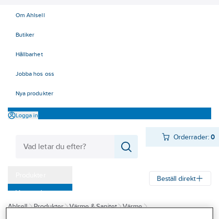
Om Ahlsell
Butiker
Hållbarhet
Jobba hos oss
Nya produkter
Logga in
Orderrader:
0
Produkter
Beställ direkt
Varumärken
Ahlsell
Produkter
Värme & Sanitet
Värme
Kampanjer
Vattenvärmare/beredare
Varmvattenberedare slutet sys.