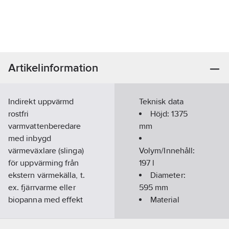
Artikelinformation
Indirekt uppvärmd
Teknisk data
rostfri
Höjd:
1375
varmvattenberedare
mm
med inbygd
värmeväxlare (slinga)
Volym/Innehåll:
för uppvärming från
197
l
ekstern värmekälla, t.
Diameter:
ex. fjärrvarme eller
595
mm
biopanna med effekt
Material
upptil 25 kW.
tank
Produkten har
panna/beredare: