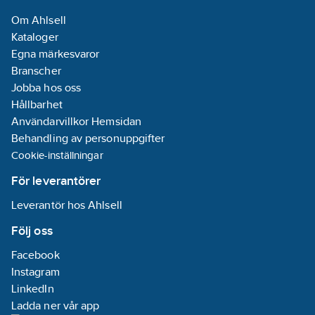
Datum:
2024-
Om Ahlsell
12-23
Kataloger
REACH
Egna märkesvaror
Informationsplikt:
Branscher
Nej
Jobba hos oss
Hållbarhet
Användarvillkor Hemsidan
Behandling av personuppgifter
Cookie-inställningar
För leverantörer
Leverantör hos Ahlsell
Följ oss
Facebook
Instagram
LinkedIn
Ladda ner vår app