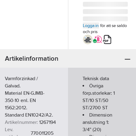
Logga in
för att se saldo
och pris
Artikelinformation
Varmförzinkad /
Teknisk data
Galvad.
Övriga
Material EN-GJMB-
förp.storlekar:
1
350-10 enl. EN
ST/10 ST/50
1562:2012.
ST/2700 ST
Standard EN10242/A2.
Dimension
Artikelnummer:
1267194
anslutning 1:
Lev.
3/4" (20)
770011205