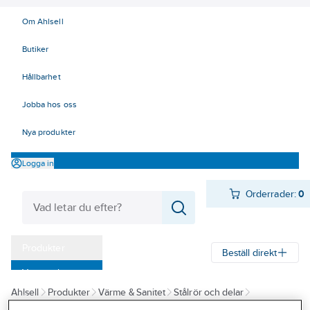
Om Ahlsell
Butiker
Hållbarhet
Jobba hos oss
Nya produkter
Logga in
Orderrader:
0
Produkter
Beställ direkt
Varumärken
Ahlsell
Produkter
Värme & Sanitet
Stålrör och delar
Kampanjer
Aducerade rördelar
Rördelar, varmförzinkade