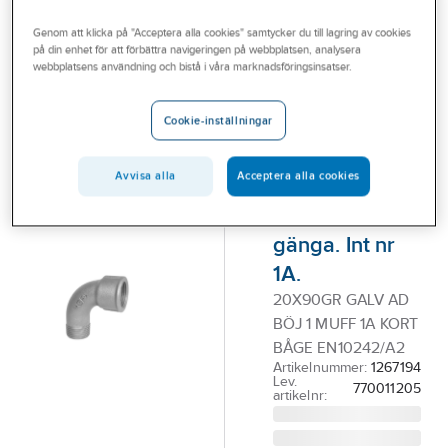
Outlet
Genom att klicka på "Acceptera alla cookies" samtycker du till lagring av cookies
GF
på din enhet för att förbättra navigeringen på webbplatsen, analysera
Branscher
Böj 90° med 1
webbplatsens användning och bistå i våra marknadsföringsinsatser.
Tjänster
muff, kort,
Cookie-inställningar
aducerad,
Vårt erbjudande
varmförzinkad,
Bli kund
Avvisa alla
Acceptera alla cookies
kort båge, in-
Aktuellt
och utvändig
gänga. Int nr
1A.
20X90GR GALV AD
BÖJ 1 MUFF 1A KORT
BÅGE EN10242/A2
Artikelnummer:
1267194
Lev.
770011205
artikelnr: