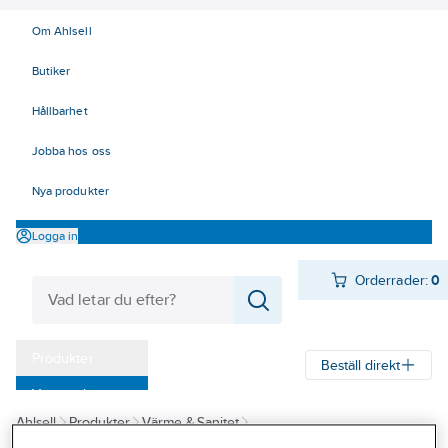
Om Ahlsell
Butiker
Hållbarhet
Jobba hos oss
Nya produkter
Logga in
Orderrader:
0
Produkter
Beställ direkt
Varumärken
Ahlsell
Produkter
Värme & Sanitet
Kampanjer
Sprinklersortiment för sprinklerkunder
Larmventiler