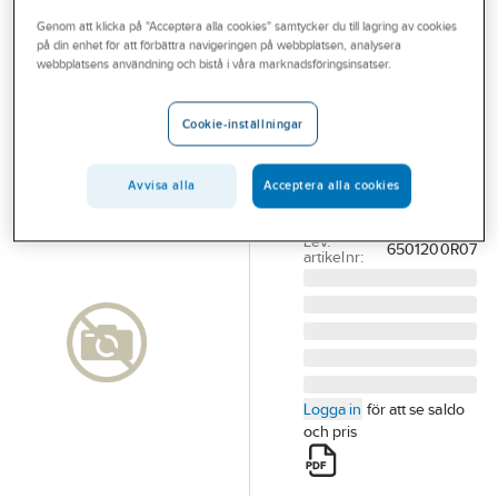
Outlet
Genom att klicka på "Acceptera alla cookies" samtycker du till lagring av cookies
på din enhet för att förbättra navigeringen på webbplatsen, analysera
Packningssats
Branscher
webbplatsens användning och bistå i våra marknadsföringsinsatser.
Torr/Delugel
Tjänster
PACKNINGSSATS
Cookie-inställningar
Vårt erbjudande
MOD DDX DN100
TILL DELUGE DROP
Bli kund
Avvisa alla
Acceptera alla cookies
IN 250PSI
Aktuellt
Artikelnummer:
19051051
Lev.
6501200R07
artikelnr:
Logga in
för att se saldo
och pris