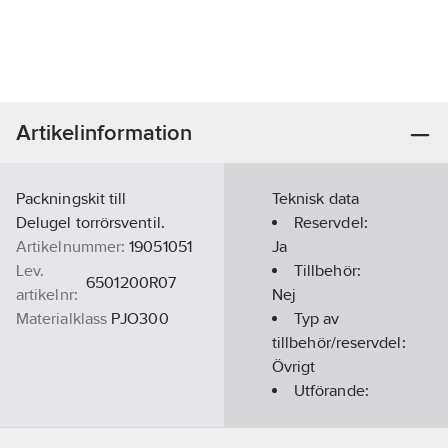
Artikelinformation
Packningskit till
Teknisk data
Delugel torrörsventil.
Reservdel:
Artikelnummer:
19051051
Ja
Lev.
Tillbehör:
6501200R07
artikelnr:
Nej
Materialklass
PJO300
Typ av
tillbehör/reservdel:
Övrigt
Utförande:
DN100
250PSI