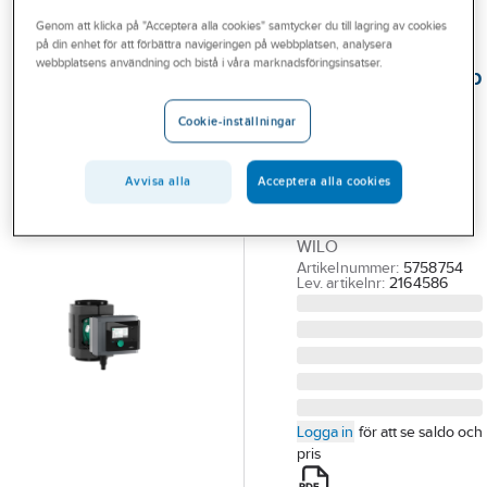
Outlet
Genom att klicka på "Acceptera alla cookies" samtycker du till lagring av cookies
på din enhet för att förbättra navigeringen på webbplatsen, analysera
WILO
Branscher
webbplatsens användning och bistå i våra marknadsföringsinsatser.
Cirkulationspump
Tjänster
Stratos Maxo,
Cookie-inställningar
Wilo
Vårt erbjudande
STRATOS MAXO
Aktuellt
Avvisa alla
Acceptera alla cookies
50/0.5-6
CIRKULATIONSPUMP.
WILO
Artikelnummer:
5758754
Lev. artikelnr:
2164586
Logga in
för att se saldo och
pris