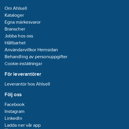
Om Ahlsell
Energieffektivitetsindex
Kataloger
(EEI):
0.19
Egna märkesvaror
Ineffekt per
Branscher
motor (P1):
0.27
Jobba hos oss
kW
Hållbarhet
Användarvillkor Hemsidan
Tvillingpump:
Behandling av personuppgifter
Nej
Cookie-inställningar
Märkström:
1.17
A
För leverantörer
Leverantör hos Ahlsell
Materialkvalitet
impeller/pumphjul:
Följ oss
PP-GF
Facebook
Tryckhöjd
Instagram
(BEP):
45.35
LinkedIn
kPa
Ladda ner vår app
Max.