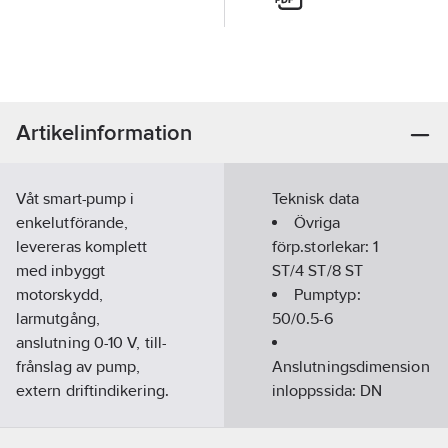
Artikelinformation
Våt smart-pump i
Teknisk data
enkelutförande,
Övriga
levereras komplett
förp.storlekar:
1
med inbyggt
ST/4 ST/8 ST
motorskydd,
Pumptyp:
larmutgång,
50/0.5-6
anslutning 0-10 V, till-
frånslag av pump,
Anslutningsdimension
extern driftindikering.
inloppssida:
DN
Försedd med
50
permanentmagnetmotor,