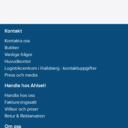
4048482699639
artikelnr:
Medietemperatur
Materialklass
PHG190
(kontinuerlig):
Detta är ett
-10-110
°C
alternativ till
5759028 5759038
Kontakt
artikelnummer
Isolationsklass
Kontakta oss
(IEC):
F
Butiker
Vanliga frågor
Kapslingsklass
Huvudkontor
(IP):
IPX4D
Logistikcentrum i Hallsberg - kontaktuppgifter
Frekvens:
Press och media
50/60 Hz
Handla hos Ahlsell
Varvtalsreglering
Handla hos oss
motor:
Inbyggd
Faktureringssätt
(integrerad)
Villkor och priser
Material
Retur & Reklamation
impeller/pumphjul:
PP (polypropen)
Om oss