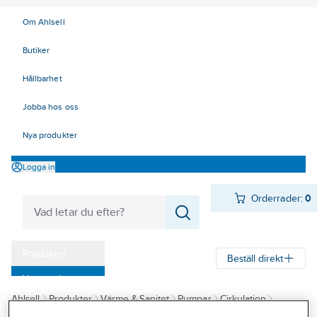
Om Ahlsell
Butiker
Hållbarhet
Jobba hos oss
Nya produkter
Logga in
Orderrader:
0
Produkter
Beställ direkt
Varumärken
Ahlsell
Produkter
Värme & Sanitet
Pumpar
Cirkulation
Kampanjer
Cirkulationspumpar för värme
Cirkulationspumpar för värme