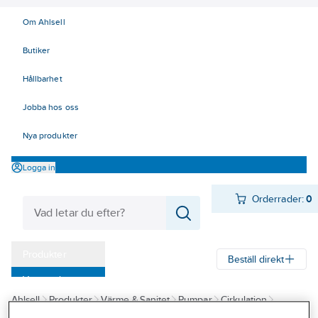
Om Ahlsell
Butiker
Hållbarhet
Jobba hos oss
Nya produkter
Logga in
Orderrader:
0
Produkter
Beställ direkt
Varumärken
Ahlsell
Produkter
Värme & Sanitet
Pumpar
Cirkulation
Kampanjer
Cirkulationspumpar för värme
Cirkulationspumpar för värme