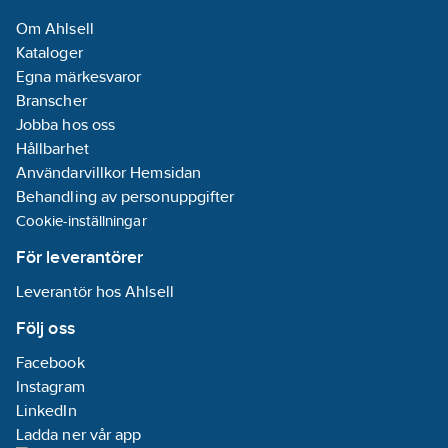
Om Ahlsell
Energieffektivitetsindex
Kataloger
(EEI):
0.2
Egna märkesvaror
Ineffekt per
Branscher
motor (P1):
0.3
Jobba hos oss
kW
Hållbarhet
Användarvillkor Hemsidan
Tvillingpump:
Behandling av personuppgifter
Nej
Cookie-inställningar
Märkström:
1.28
A
För leverantörer
Leverantör hos Ahlsell
Materialkvalitet
impeller/pumphjul:
Följ oss
PP-GF
Facebook
Tryckhöjd
Instagram
(BEP):
77.4
kPa
LinkedIn
Max.
Ladda ner vår app
flödeskapacitet: