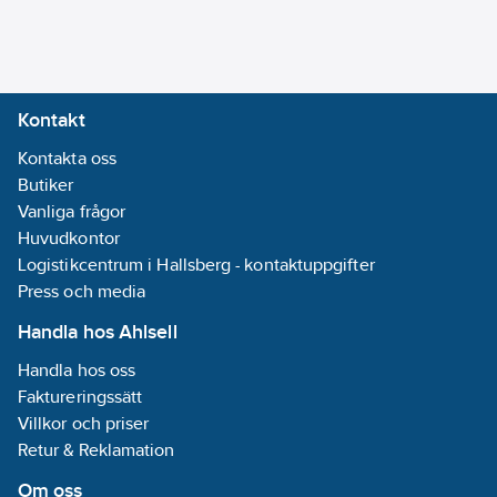
4048482699462
artikelnr:
Medietemperatur
Materialklass
PHG190
(kontinuerlig):
Detta är ett
-10-110
°C
alternativ till
5759038
Kontakt
artikelnummer
Isolationsklass
Kontakta oss
(IEC):
F
Butiker
Vanliga frågor
Kapslingsklass
Huvudkontor
(IP):
IPX4D
Logistikcentrum i Hallsberg - kontaktuppgifter
Frekvens:
Press och media
50/60 Hz
Handla hos Ahlsell
Varvtalsreglering
Handla hos oss
motor:
Inbyggd
Faktureringssätt
(integrerad)
Villkor och priser
Material
Retur & Reklamation
impeller/pumphjul:
PP (polypropen)
Om oss