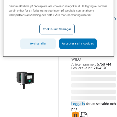
Outlet
Genom att klicka på "Acceptera alla cookies" samtycker du till lagring av cookies
på din enhet för att förbättra navigeringen på webbplatsen, analysera
WILO
Branscher
webbplatsens användning och bistå i våra marknadsföringsinsatser.
Cirkulationspump
Tjänster
Stratos Maxo,
Cookie-inställningar
Wilo
Vårt erbjudande
STRATOS MAXO
Aktuellt
Avvisa alla
Acceptera alla cookies
30/0.5-12
CIRKULATIONSPUMP.
WILO
Artikelnummer:
5758744
Lev. artikelnr:
2164576
Logga in
för att se saldo och
pris