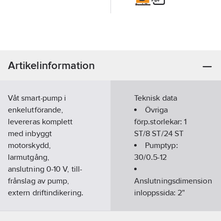
Artikelinformation
Våt smart-pump i
Teknisk data
enkelutförande,
Övriga
levereras komplett
förp.storlekar:
1
med inbyggt
ST/8 ST/24 ST
motorskydd,
Pumptyp:
larmutgång,
30/0.5-12
anslutning 0-10 V, till-
frånslag av pump,
Anslutningsdimension
extern driftindikering.
inloppssida:
2"
Försedd med
(50)
permanentmagnetmotor,