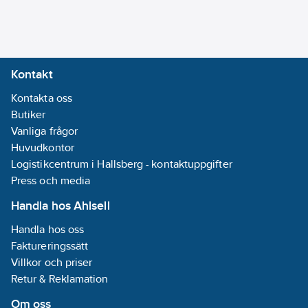
Tvillingpump:
Nej
Anslutning
inloppssida:
Kontakt
Utvändig gänga
Kontakta oss
G, cylindrisk
Butiker
(ISO 228-1)
Vanliga frågor
Anslutning
Huvudkontor
utloppssida:
Logistikcentrum i Hallsberg - kontaktuppgifter
Utvändig gänga
Press och media
G, cylindrisk
(ISO 228-1)
Handla hos Ahlsell
Handla hos oss
Materialkvalitet
Faktureringssätt
impeller/pumphjul:
Villkor och priser
PP-GF
Retur & Reklamation
Material
impeller/pumphjul:
Om oss