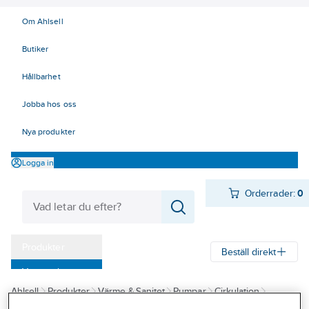
Om Ahlsell
Butiker
Hållbarhet
Jobba hos oss
Nya produkter
Logga in
Orderrader:
0
Produkter
Beställ direkt
Varumärken
Ahlsell
Produkter
Värme & Sanitet
Pumpar
Cirkulation
Kampanjer
Cirkulationspumpar för tappvarmvatten