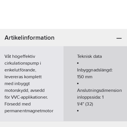
Artikelinformation
Våt högeffektiv
Teknisk data
cirkulationspump i
enkelutförande,
Inbyggnadslängd:
levereras komplett
150
mm
med inbyggt
motorskydd, avsedd
Anslutningsdimension
för VVC-applikationer.
inloppssida:
1
Försedd med
1/4" (32)
permanentmagnetmotor
och påbyggd
Anslutningsdimension
frekvensomformare.
utloppssida:
1