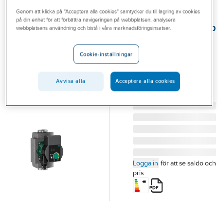
Outlet
Genom att klicka på "Acceptera alla cookies" samtycker du till lagring av cookies
på din enhet för att förbättra navigeringen på webbplatsen, analysera
Cirkulationspump
Branscher
webbplatsens användning och bistå i våra marknadsföringsinsatser.
Yonos PICO-Z,
Tjänster
Wilo
Cookie-inställningar
Vårt erbjudande
YONOS PICO-Z 20/0,5-
Aktuellt
4-150 VVC PUMP WILO
Avvisa alla
Acceptera alla cookies
Artikelnummer:
5792010
Lev. artikelnr:
4255412
Logga in
för att se saldo och
pris