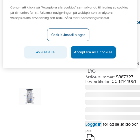
Outlet
Genom att klicka på "Acceptera alla cookies" samtycker du till lagring av cookies
på din enhet för att förbättra navigeringen på webbplatsen, analysera
FLYGT
Branscher
webbplatsens användning och bistå i våra marknadsföringsinsatser.
Pumpstationspak
Tjänster
Compit 901P-EP,
Cookie-inställningar
Flygt
Vårt erbjudande
COMPIT 901P-EP-IEL-
Bli kund
Avvisa alla
Acceptera alla cookies
MP3069
Aktuellt
AVLOPPSPUMPSTATION
FLYGT
Artikelnummer:
5887327
Lev. artikelnr:
00-8444061
Logga in
för att se saldo och
pris