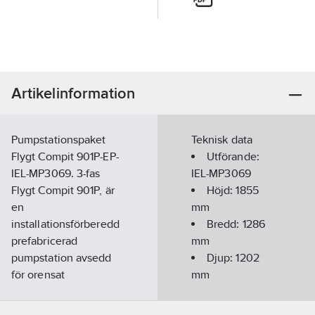
Artikelinformation
Pumpstationspaket
Teknisk data
Flygt Compit 901P-EP-
Utförande:
IEL-MP3069. 3-fas
IEL-MP3069
Flygt Compit 901P, är
Höjd:
1855
en
mm
installationsförberedd
Bredd:
1286
prefabricerad
mm
pumpstation avsedd
Djup:
1202
för orensat
mm
avloppsvatten
(spillvatten).
Anslutningsdimension