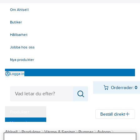
Om Ahlsell
Butiker
Hållbarhet
Jobba hos oss
Nya produkter
Logga in
Orderrader:
0
Produkter
Beställ direkt
Varumärken
Ahlsell
Produkter
Värme & Sanitet
Pumpar
Avlopp
Kampanjer
Pumpstationer för utomhus