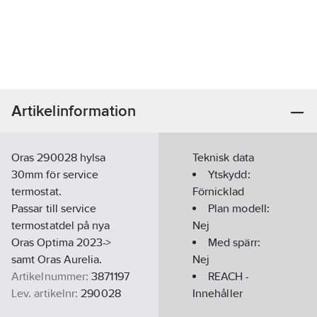
Artikelinformation
Oras 290028 hylsa
Teknisk data
30mm för service
Ytskydd:
termostat.
Förnicklad
Passar till service
Plan modell:
termostatdel på nya
Nej
Oras Optima 2023->
Med spärr:
samt Oras Aurelia.
Nej
Artikelnummer:
3871197
REACH -
Lev. artikelnr:
290028
Innehåller
Ean
kandidatämnen: