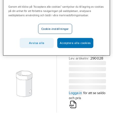
Outlet
Reservdelar blandare
Reservdelar Oras termostatblandare
Genom att klicka på "Acceptera alla cookies" samtycker du till lagring av cookies
på din enhet för att förbättra navigeringen på webbplatsen, analysera
Branscher
webbplatsens användning och bistå i våra marknadsföringsinsatser.
ORAS
Tjänster
Service hylsa
Cookie-inställningar
30mm, Oras
Vårt erbjudande
ORAS SERVICE
Aktuellt
HYLSA 30MM
Avvisa alla
Acceptera alla cookies
TERM.BL
Artikelnummer:
3871197
Lev. artikelnr:
290028
Logga in
för att se saldo
och pris