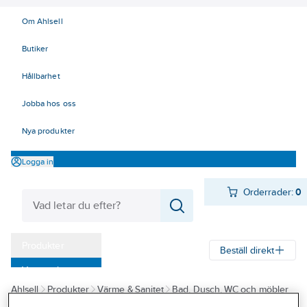
Om Ahlsell
Butiker
Hållbarhet
Jobba hos oss
Nya produkter
Logga in
Orderrader:
0
Produkter
Beställ direkt
Varumärken
Ahlsell
Produkter
Värme & Sanitet
Bad, Dusch, WC och möbler
Kampanjer
Sanitetsarmatur
Reservdelar sanitetsarmatur