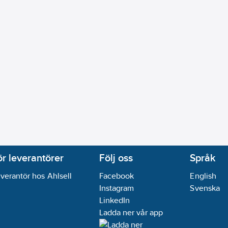
ör leverantörer
Följ oss
Språk
verantör hos Ahlsell
Facebook
English
Instagram
Svenska
LinkedIn
Ladda ner vår app