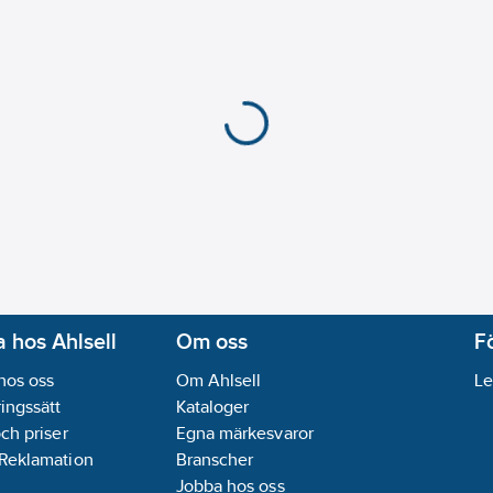
 hos Ahlsell
Om oss
F
hos oss
Om Ahlsell
Le
ingssätt
Kataloger
och priser
Egna märkesvaror
 Reklamation
Branscher
Jobba hos oss