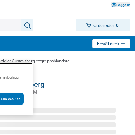
Logga in
Orderrader:
0
Beställ direkt
vdelar Gustavsberg ettgreppsblandare
ra navigeringen
c, Gustavsberg
7-01SPAK.K KROM
 alla cookies
1