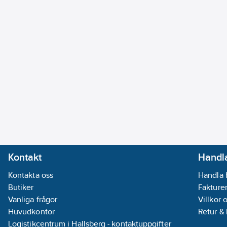
Kontakt
Handla
Kontakta oss
Handla 
Butiker
Fakturer
Vanliga frågor
Villkor 
Huvudkontor
Retur &
Logistikcentrum i Hallsberg - kontaktuppgifter