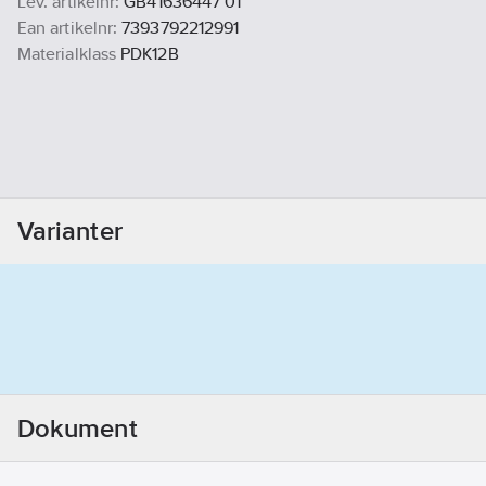
Lev. artikelnr:
GB41636447 01
Ean artikelnr:
7393792212991
Materialklass
PDK12B
Varianter
Dokument