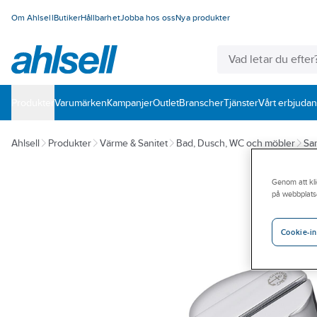
Om Ahlsell
Butiker
Hållbarhet
Jobba hos oss
Nya produkter
Produkter
Varumärken
Kampanjer
Outlet
Branscher
Tjänster
Vårt erbjuda
Ahlsell
Produkter
Värme & Sanitet
Bad, Dusch, WC och möbler
San
Genom att kli
på webbplats
Cookie-in