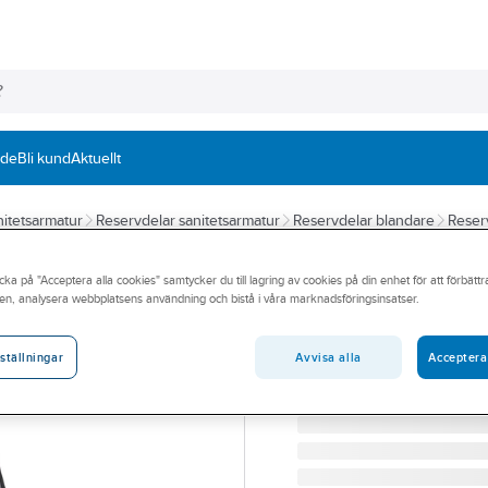
nde
Bli kund
Aktuellt
itetsarmatur
Reservdelar sanitetsarmatur
Reservdelar blandare
Reser
GUSTAVSBERG
cka på "Acceptera alla cookies" samtycker du till lagring av cookies på din enhet för att förbätt
Spak till Skandi
en, analysera webbplatsens användning och bistå i våra marknadsföringsinsatser.
GBG SKANDIC 03 63644
Artikelnummer:
8613075
Avvisa alla
Acceptera
ställningar
Lev. artikelnr:
GB41636447 0