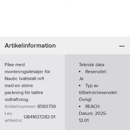
Artikelinformation
Påse med
Teknisk data
monteringsdetaljer för
Reservdel:
Nautic tvättställ mfl
Ja
med en större
Typ av
packning för bättre
tillbehör/reservdel:
vidhäftning.
Övrigt
Artikelnummer:
8593759
REACH
Lev.
Datum:
2025-
GB41637282 01
artikelnr:
12-01
Ean
REACH