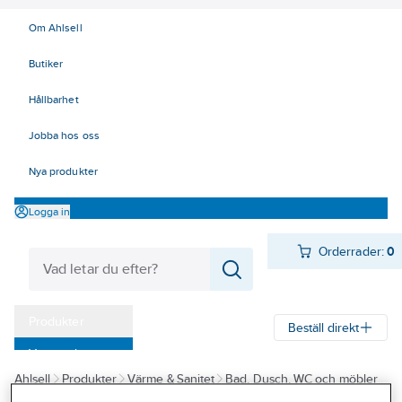
Om Ahlsell
Butiker
Hållbarhet
Jobba hos oss
Nya produkter
Logga in
Orderrader:
0
Produkter
Beställ direkt
Varumärken
Ahlsell
Produkter
Värme & Sanitet
Bad, Dusch, WC och möbler
Kampanjer
Sanitetsarmatur
Reservdelar sanitetsarmatur