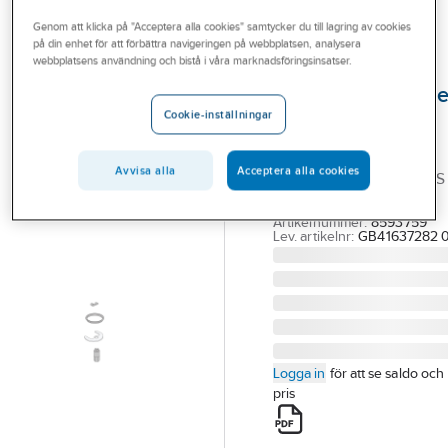
Outlet
Reservdelar blandare
Reservdelar Gustavsberg ettgreppsblandare
Genom att klicka på "Acceptera alla cookies" samtycker du till lagring av cookies
på din enhet för att förbättra navigeringen på webbplatsen, analysera
Branscher
webbplatsens användning och bistå i våra marknadsföringsinsatser.
GUSTAVSBERG
Tjänster
Monteringsdetalje
Cookie-inställningar
För Nautic,
Vårt erbjudande
Gustavsberg
Aktuellt
Avvisa alla
Acceptera alla cookies
GBG MONTERINGSSATS
NAUTIC 2011-. 1-GR
Artikelnummer:
8593759
Lev. artikelnr:
GB41637282 0
Logga in
för att se saldo och
pris