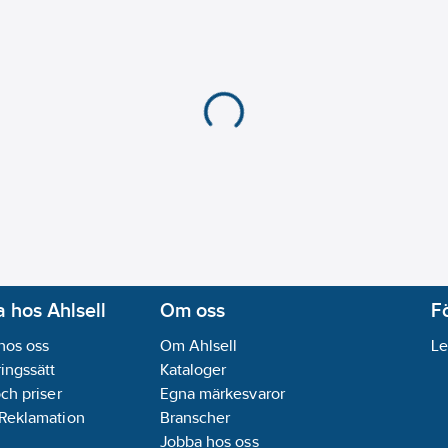
 hos Ahlsell
Om oss
F
hos oss
Om Ahlsell
Le
ingssätt
Kataloger
och priser
Egna märkesvaror
 Reklamation
Branscher
Jobba hos oss