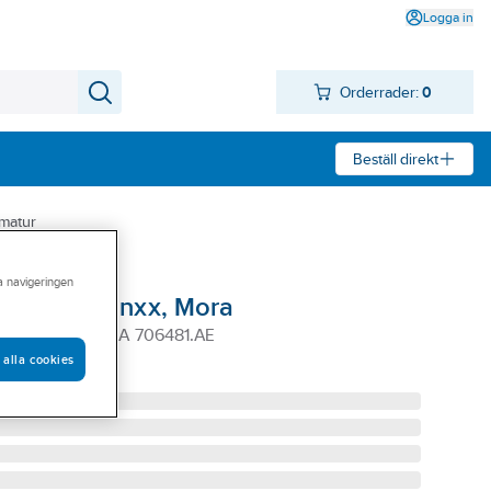
Logga in
Orderrader:
0
Beställ direkt
rmatur
ra navigeringen
amlare till Inxx, Mora
 STRÅLSAML MA 706481.AE
 alla cookies