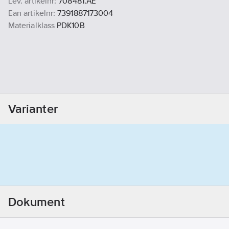
Lev. artikelnr:
708481.AE
Ean artikelnr:
7391887173004
Materialklass
PDK10B
Varianter
Dokument