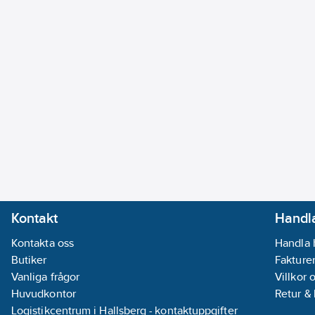
Kontakt
Handla
Kontakta oss
Handla 
Butiker
Fakturer
Vanliga frågor
Villkor 
Huvudkontor
Retur &
Logistikcentrum i Hallsberg - kontaktuppgifter