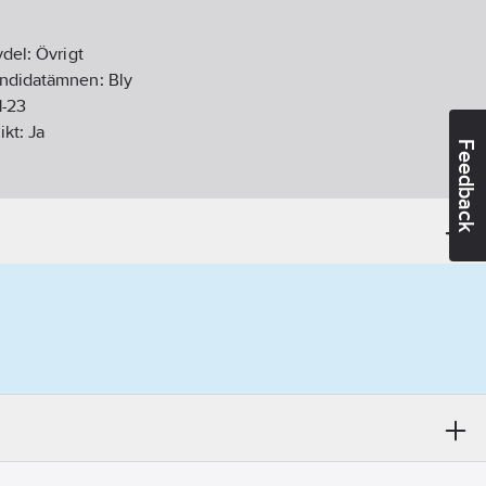
vdel:
Övrigt
andidatämnen:
Bly
1-23
ikt:
Ja
Feedback