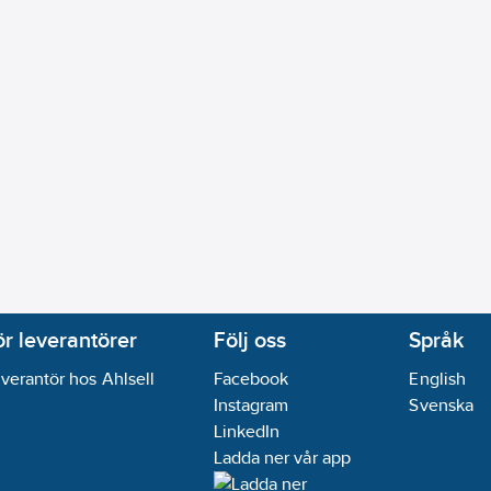
ör leverantörer
Följ oss
Språk
verantör hos Ahlsell
Facebook
English
Instagram
Svenska
LinkedIn
Ladda ner vår app