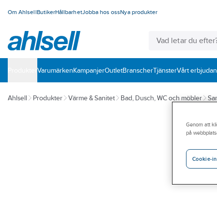
Om Ahlsell
Butiker
Hållbarhet
Jobba hos oss
Nya produkter
Produkter
Varumärken
Kampanjer
Outlet
Branscher
Tjänster
Vårt erbjuda
Ahlsell
Produkter
Värme & Sanitet
Bad, Dusch, WC och möbler
San
Genom att kli
på webbplats
Cookie-in