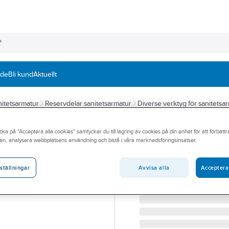
nde
Bli kund
Aktuellt
itetsarmatur
Reservdelar sanitetsarmatur
Diverse verktyg för sanitetsa
MORA
cka på "Acceptera alla cookies" samtycker du till lagring av cookies på din enhet för att förbätt
Nyckel för stråls
en, analysera webbplatsens användning och bistå i våra marknadsföringsinsatser.
MORAINXX A2 NYCKEL F
Artikelnummer:
8346497
Avvisa alla
Acceptera
ställningar
Lev. artikelnr:
708481.AE