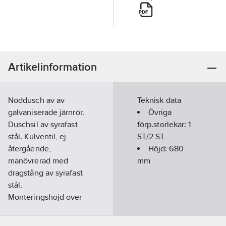
Artikelinformation
Nöddusch av av
Teknisk data
galvaniserade järnrör.
Övriga
Duschsil av syrafast
förp.storlekar:
1
stål. Kulventil, ej
ST/2 ST
återgående,
Höjd:
680
manövrerad med
mm
dragstång av syrafast
stål.
Monteringshöjd över
golv ca 2150 mm.
Tilledning