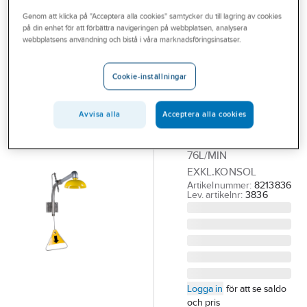
Outlet
Genom att klicka på "Acceptera alla cookies" samtycker du till lagring av cookies
på din enhet för att förbättra navigeringen på webbplatsen, analysera
KRUSMAN
Branscher
webbplatsens användning och bistå i våra marknadsföringsinsatser.
Nöddusch
Tjänster
Krusman 3836,
Cookie-inställningar
väggmodell
Vårt erbjudande
KRUSMAN 3836
Aktuellt
Avvisa alla
Acceptera alla cookies
NÖDDUSCH
VÄGGMOD. DN20
76L/MIN
EXKL.KONSOL
Artikelnummer:
8213836
Lev. artikelnr:
3836
Logga in
för att se saldo
och pris