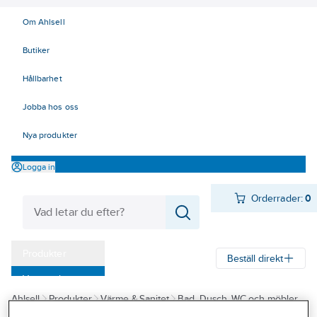
Om Ahlsell
Butiker
Hållbarhet
Jobba hos oss
Nya produkter
Logga in
Orderrader:
0
Produkter
Beställ direkt
Varumärken
Ahlsell
Produkter
Värme & Sanitet
Bad, Dusch, WC och möbler
Kampanjer
Sanitetsarmatur
Nödduschar
Nöddusch kropp