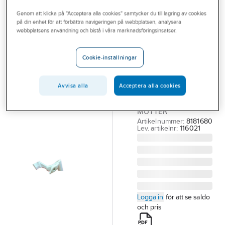
Outlet
Övriga duschanordningar
Genom att klicka på "Acceptera alla cookies" samtycker du till lagring av cookies
på din enhet för att förbättra navigeringen på webbplatsen, analysera
Branscher
webbplatsens användning och bistå i våra marknadsföringsinsatser.
NGL
Tjänster
Glidled 203,
Cookie-inställningar
NGL
Vårt erbjudande
NGL GLIDLED FÖR
Aktuellt
HANDDUSCH VIT
Avvisa alla
Acceptera alla cookies
FÖR CYLINDRISK
MUTTER
Artikelnummer:
8181680
Lev. artikelnr:
116021
Logga in
för att se saldo
och pris