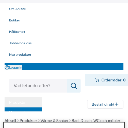
Om Ahlsell
Butiker
Hållbarhet
Jobba hos oss
Nya produkter
Logga in
Orderrader:
0
Produkter
Beställ direkt
Varumärken
Ahlsell
Produkter
Värme & Sanitet
Bad, Dusch, WC och möbler
Kampanjer
Sanitetsarmatur
Duschset och tillbehör