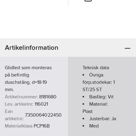
Artikelinformation
Glidled som monteras
Teknisk data
på befintlig
Övriga
duschstång, d=18-19
förp.storlekar:
1
mm.
ST/25 ST
Artikelnummer:
8181680
Basfärg:
Vit
Lev. artikelnr:
116021
Material:
Ean
Plast
7350064022450
artikelnr:
Justerbar:
Ja
Materialklass
PCP16B
Med
monteringsdetaljer: