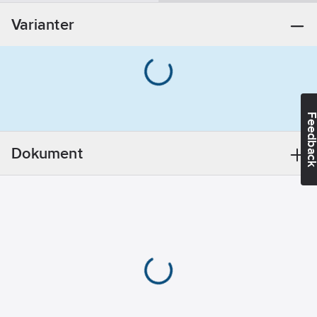
Ja
Varianter
Modell/Utförande:
Väggfäste
Dold
fastsättning:
Nej
Feedba
Fästmetod:
Konisk
Dokument
Accentfärg:
Vit
Utförande:
Mot rund
mutter