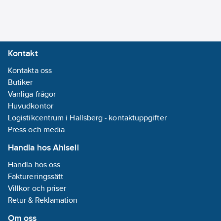
Nej
Med spegel:
Nej
Med
Kontakt
bänkskiva/
Kontakta oss
överdel:
Nej
Butiker
Antal
Vanliga frågor
bassänger:
1
Huvudkontor
Med
Logistikcentrum i Hallsberg - kontaktuppgifter
bottenventil:
Press och media
Nej
Med
Handla hos Ahlsell
handtag:
Ja
Handla hos oss
Med
Faktureringssätt
kran/blandare:
Villkor och priser
Nej
Retur & Reklamation
Med
vattenlås:
Nej
Om oss