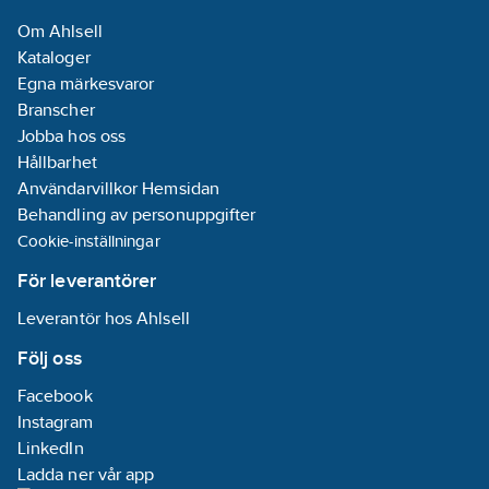
Med eluttag:
Om Ahlsell
Nej
Kataloger
REACH
Egna märkesvaror
Datum:
2026-
Branscher
02-05
Jobba hos oss
REACH
Hållbarhet
Informationsplikt:
Användarvillkor Hemsidan
Nej
Behandling av personuppgifter
Cookie-inställningar
För leverantörer
Leverantör hos Ahlsell
Följ oss
Facebook
Instagram
LinkedIn
Ladda ner vår app