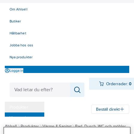
Om Ahlsell
Butiker
Hållbarhet
Jobba hos oss
Nya produkter
Logga in
Orderrader:
0
Produkter
Beställ direkt
Varumärken
Ahlsell
Produkter
Värme & Sanitet
Bad, Dusch, WC och möbler
Kampanjer
Badrumsmöbler och badrumsskåp
Under-/Tvättställsskåp