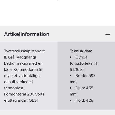
Artikelinformation
Tvättställsskåp Manere
Teknisk data
II. Grå. Vägghängt
Övriga
badrumsskåp med en
förp.storlekar:
1
låda. Kommoderna är
ST/16 ST
mycket vattentåliga
Bredd:
597
och tillverkade i
mm
termoplast.
Djup:
455
Förmonterat 230 volts
mm
eluttag ingår. OBS!
Höjd:
428
Gäller ej 45
mm
kommoden. Lackerad i
Antal lådor: