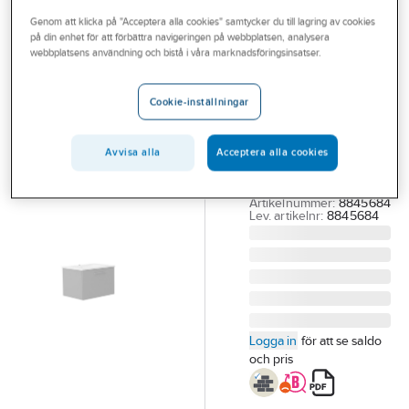
Outlet
Genom att klicka på "Acceptera alla cookies" samtycker du till lagring av cookies
på din enhet för att förbättra navigeringen på webbplatsen, analysera
A-COLLECTION
Branscher
webbplatsens användning och bistå i våra marknadsföringsinsatser.
Tvättställsskåp
Tjänster
Manere II, a-
Cookie-inställningar
collection
Vårt erbjudande
TVÄTTSTÄLLSSKÅP
Bli kund
Avvisa alla
Acceptera alla cookies
MANERE II 60CM A-
Aktuellt
COLLECTION. GRÅ
Artikelnummer:
8845684
Lev. artikelnr:
8845684
Logga in
för att se saldo
och pris