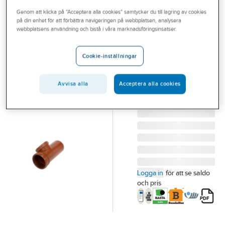
Outlet
Genom att klicka på "Acceptera alla cookies" samtycker du till lagring av cookies
på din enhet för att förbättra navigeringen på webbplatsen, analysera
PIPELIFE
Branscher
webbplatsens användning och bistå i våra marknadsföringsinsatser.
Rensrör med
Tjänster
lock, Pipelife
Cookie-inställningar
110 PP RENSRÖR MED
Vårt erbjudande
LOCK EN1852
Bli kund
Avvisa alla
Acceptera alla cookies
PBB.5215
Artikelnummer:
2353969
Aktuellt
Lev. artikelnr:
70006665
Logga in
för att se saldo
och pris