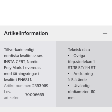
Artikelinformation
Tillverkade enligt
Teknisk data
nordiska kvalitetskrav.
Övriga
INSTA-CERT, Nordic
förp.storlekar:
1
Poly Mark. Levereras
ST/18 ST/144 ST
med tätningsringar i
Anslutning
kvalitet EN681-1.
1:
Slätände
Artikelnummer:
2353969
Utvändig
Lev.
rördiameter:
110
70006665
artikelnr:
mm
Ean
Material:
PP
5708525159979
artikelnr:
(polypropen)