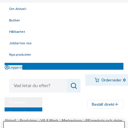
Om Ahlsell
Butiker
Hållbarhet
Jobba hos oss
Nya produkter
Logga in
Orderrader:
0
Produkter
Beställ direkt
Varumärken
Ahlsell
Produkter
VA & Mark
Markavlopp
PP markrör och delar
Kampanjer
PP markavloppsdelar