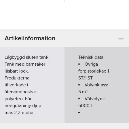
Artikelinformation
Lågbyggd sluten tank.
Teknisk data
Tank med barnsäker
Övriga
låsbart lock.
förp.storlekar:
1
Produkterna
ST/1 ST
tillverkade i
Volymklass:
återvinningsbar
5
m³
polyeten. För
Våtvolym:
nedgrävningsdjup
5000
l
max 2,2 meter.
Artikelnummer:
5636944
Materialkvalitet
Lev. artikelnr:
23041
brunn:
PE