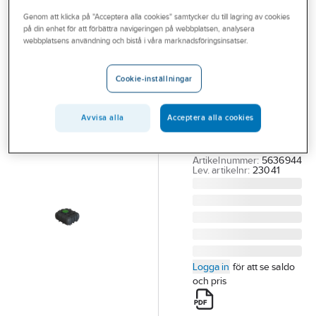
Outlet
Genom att klicka på "Acceptera alla cookies" samtycker du till lagring av cookies
på din enhet för att förbättra navigeringen på webbplatsen, analysera
CIPAX
Branscher
webbplatsens användning och bistå i våra marknadsföringsinsatser.
Sluten tank
Tjänster
5000L
Cookie-inställningar
lågbyggd,
Vårt erbjudande
Cipax
Bli kund
Avvisa alla
Acceptera alla cookies
SLUTEN TANK 5000
Aktuellt
L LÅGBYGGD. CIPAX
Artikelnummer:
5636944
Lev. artikelnr:
23041
Logga in
för att se saldo
och pris