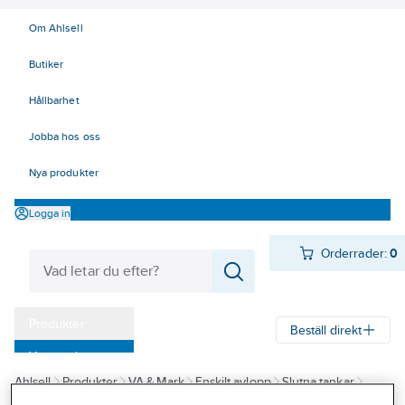
Om Ahlsell
Butiker
Hållbarhet
Jobba hos oss
Nya produkter
Logga in
Orderrader:
0
Produkter
Beställ direkt
Varumärken
Ahlsell
Produkter
VA & Mark
Enskilt avlopp
Slutna tankar
Kampanjer
Cipax