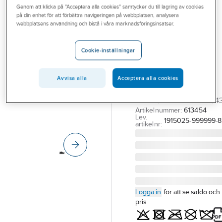
Genom att klicka på "Acceptera alla cookies" samtycker du till lagring av cookies
Outlet
på din enhet för att förbättra navigeringen på webbplatsen, analysera
CRAFT
webbplatsens användning och bistå i våra marknadsföringsinsatser.
Branscher
Yrkessko Craft
Tjänster
1915025 Pacer
Cookie-inställningar
Svart/Svart
Vårt erbjudande
YRKESSKO CRAFT
Avvisa alla
Acceptera alla cookies
Bli kund
1915025 PACER
Aktuellt
SVART/SVART STL 8.5/4
Artikelnummer:
613454
Lev.
1915025-999999-8
artikelnr:
Logga in
för att se saldo och
pris