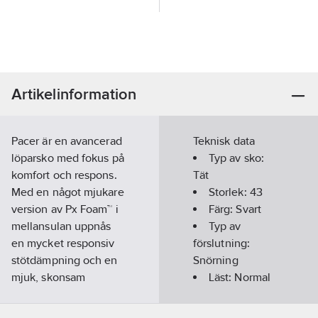
Artikelinformation
Pacer är en avancerad
Teknisk data
löparsko med fokus på
Typ av sko:
komfort och respons.
Tät
Med en något mjukare
Storlek:
43
version av Px Foam™ i
Färg:
Svart
mellansulan uppnås
Typ av
en mycket responsiv
förslutning:
stötdämpning och en
Snörning
mjuk, skonsam
Läst:
Normal
landning. Resultatet är
Slitsula:
en högkomfortabel
Gummi