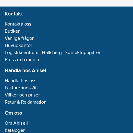
söker en snabb, lätt
Kontakt
och smidig sko för
löpning alla dagar i
Kontakta oss
veckan.
Butiker
Artikelnummer:
613454
Vanliga frågor
Lev.
Huvudkontor
1915025-999999-8,5
artikelnr:
Logistikcentrum i Hallsberg - kontaktuppgifter
Ean
Press och media
7318574077018
artikelnr:
Handla hos Ahlsell
Materialklass
TJ4360
Handla hos oss
Faktureringssätt
Villkor och priser
Retur & Reklamation
Om oss
Om Ahlsell
Kataloger