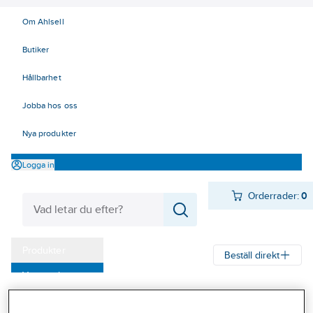
Om Ahlsell
Butiker
Hållbarhet
Jobba hos oss
Nya produkter
Logga in
Orderrader:
0
Produkter
Beställ direkt
Varumärken
Ahlsell
Produkter
Personligt skydd
Skor
Yrkesskor
Kampanjer
Yrkesskor, utan skydd