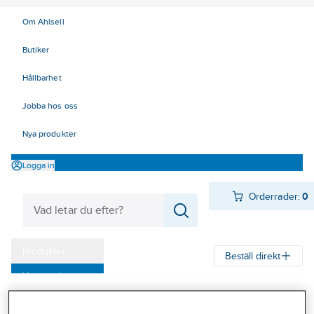
Om Ahlsell
Butiker
Hållbarhet
Jobba hos oss
Nya produkter
Logga in
Orderrader:
0
Produkter
Beställ direkt
Varumärken
Ahlsell
Produkter
Personligt skydd
Första Hjälpen
Kampanjer
Förbandsmaterial
Förbandsmaterial