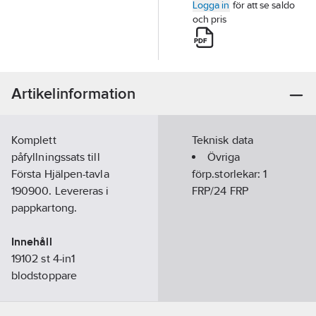
Logga in
för att se saldo
och pris
Artikelinformation
Komplett
Teknisk data
påfyllningssats till
Övriga
Första Hjälpen-tavla
förp.storlekar:
1
190900. Levereras i
FRP/24 FRP
pappkartong.
Innehåll
19102 st 4-in1
blodstoppare
19113 st 4-in1 mini
blodstoppare