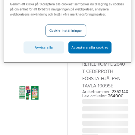
Genom att klicka på "Acceptera alla cookies" samtycker du till lagring av cookies
Outlet
på din enhet för att förbättra navigeringen på webbplatsen, analysera
CEDERROTH
webbplatsens användning och bistå i våra marknadsföringsinsatser.
Branscher
Påfyllningssats
Tjänster
Cederroth
Cookie-inställningar
26400 Första
Vårt erbjudande
Hjälpen tavla
Avvisa alla
Acceptera alla cookies
Bli kund
1909
Aktuellt
REFILL KOMPL 2640
T CEDERROTH
FÖRSTA HJÄLPEN
TAVLA 1909SE
Artikelnummer:
235214X
Lev. artikelnr:
264000