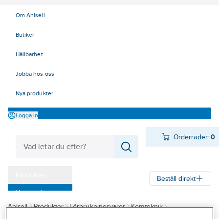
Om Ahlsell
Butiker
Hållbarhet
Jobba hos oss
Nya produkter
Logga in
Orderrader:
0
Produkter
Beställ direkt
Varumärken
Ahlsell
Produkter
Förbrukningsvaror
Kemteknik
Kampanjer
Oljor - fett - skärvätskor
Smörjoljor