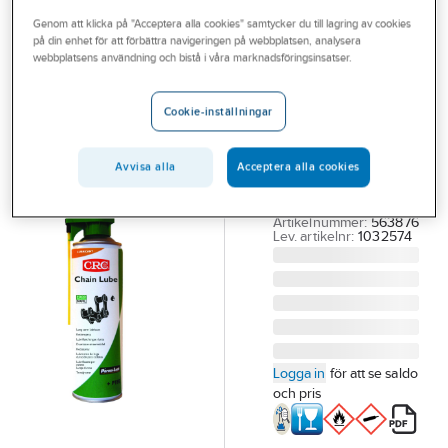
Outlet
Genom att klicka på "Acceptera alla cookies" samtycker du till lagring av cookies
på din enhet för att förbättra navigeringen på webbplatsen, analysera
CRC
Branscher
webbplatsens användning och bistå i våra marknadsföringsinsatser.
Kedjespray
Tjänster
CRC Chain
Cookie-inställningar
Lube
Vårt erbjudande
KEDJESPRAY CRC
Bli kund
Avvisa alla
Acceptera alla cookies
CHAIN LUBE 500ML
Aktuellt
NSF H1
Artikelnummer:
563876
Lev. artikelnr:
1032574
Logga in
för att se saldo
och pris