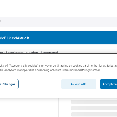
nde
Bli kund
Aktuellt
em
Larmkommunikation
Larmpanel
cka på "Acceptera alla cookies" samtycker du till lagring av cookies på din enhet för att förbätt
RUTAB
en, analysera webbplatsens användning och bistå i våra marknadsföringsinsatser.
Bandkabel BK-3
BANDKABEL för 6 SLAVP
Avvisa alla
Acceptera
ställningar
Artikelnummer:
6390235
Lev. artikelnr:
6390235