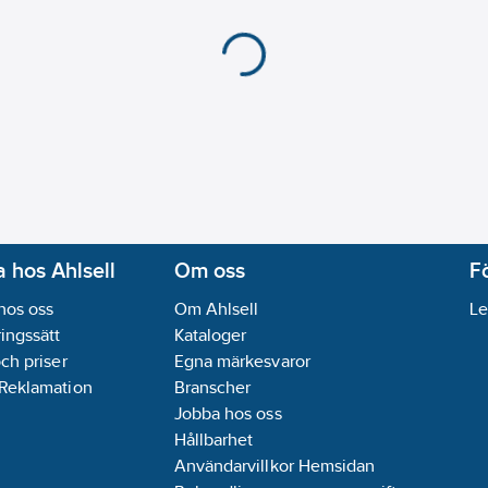
 hos Ahlsell
Om oss
F
hos oss
Om Ahlsell
Le
ingssätt
Kataloger
och priser
Egna märkesvaror
 Reklamation
Branscher
Jobba hos oss
Hållbarhet
Användarvillkor Hemsidan