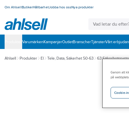
Om Ahlsell
Butiker
Hållbarhet
Jobba hos oss
Nya produkter
Produkter
Varumärken
Kampanjer
Outlet
Branscher
Tjänster
Vårt erbjuda
Ahlsell
Produkter
El
Tele, Data, Säkerhet 50-63
63 Säkerhetssyst
Genom att kli
på webbplats
Cookie-in