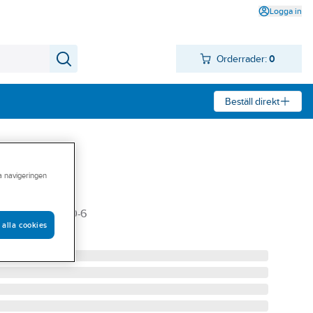
Logga in
Orderrader:
0
Beställ direkt
ra navigeringen
30
ANELER BK-330-6
 alla cookies