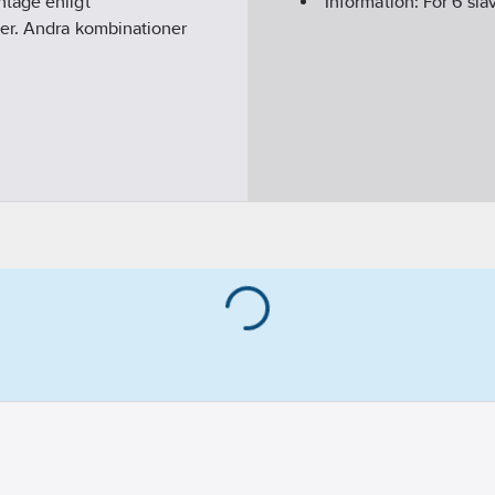
ntage enligt
Information:
För 6 sla
ler. Andra kombinationer