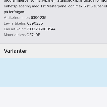
programmerbar som slavpanel). Standardkablar gjorda för mo
enhetsplacering med 1 st Masterpanel och max 6 st Slavpane
på förfrågan.
Artikelnummer:
6390235
Lev. artikelnr:
6390235
Ean artikelnr:
7332295000544
Materialklass
QS749B
Varianter