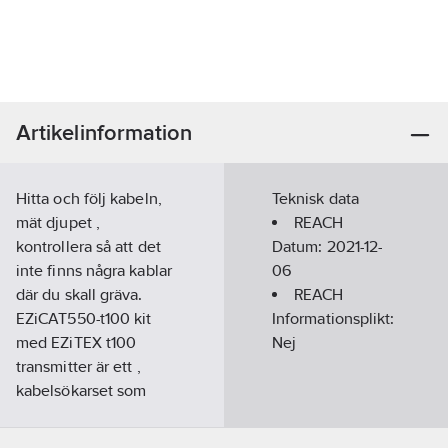
Artikelinformation
Hitta och följ kabeln,
Teknisk data
mät djupet ,
REACH
kontrollera så att det
Datum:
2021-12-
inte finns några kablar
06
där du skall gräva.
REACH
EZiCAT550-t100 kit
Informationsplikt:
med EZiTEX t100
Nej
transmitter är ett ,
kabelsökarset som
utöver
standardfrekvenserna