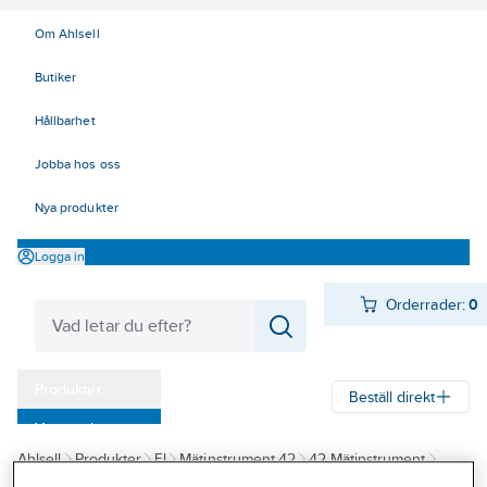
Om Ahlsell
Butiker
Hållbarhet
Jobba hos oss
Nya produkter
Logga in
Orderrader:
0
Produkter
Beställ direkt
Varumärken
Ahlsell
Produkter
El
Mätinstrument 42
42 Mätinstrument
Kampanjer
Kabelsökare och tillbehör
Kabelsökare