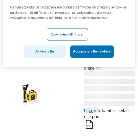
Outlet
Genom att klicka på "Acceptera alla cookies" samtycker du till lagring av cookies
på din enhet för att förbättra navigeringen på webbplatsen, analysera
ELMA
Branscher
webbplatsens användning och bistå i våra marknadsföringsinsatser.
Kabelsökare
Tjänster
EZICAT550-+100
Cookie-inställningar
KABELSÖKARE
Vårt erbjudande
EZICAT550-+100
Aktuellt
Avvisa alla
Acceptera alla cookies
42.550
Artikelnummer:
4200909
Lev.
5706445900473
artikelnr:
Logga in
för att se saldo
och pris