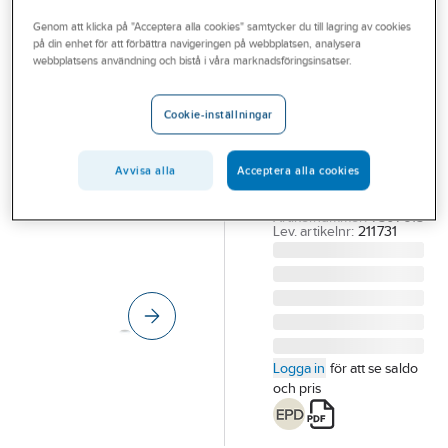
Outlet
Plafondarmaturer
Genom att klicka på "Acceptera alla cookies" samtycker du till lagring av cookies
på din enhet för att förbättra navigeringen på webbplatsen, analysera
Branscher
webbplatsens användning och bistå i våra marknadsföringsinsatser.
SG ARMATUREN
Tjänster
Takarmatur
Cookie-inställningar
Frosta
Vårt erbjudande
TAKARM 17W
Aktuellt
2230LM 3K VIT
Avvisa alla
Acceptera alla cookies
FROSTA 330
Artikelnummer:
7507615
Lev. artikelnr:
211731
Logga in
för att se saldo
och pris