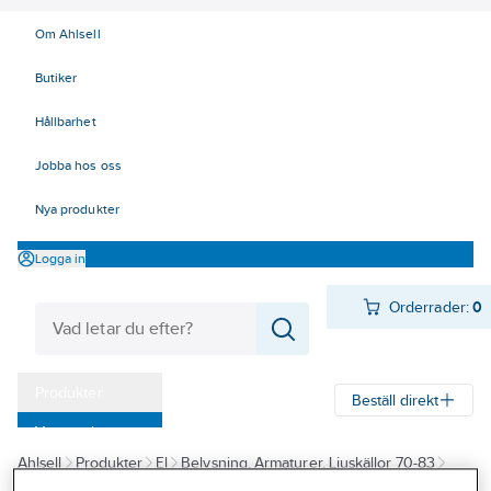
Om Ahlsell
Butiker
Hållbarhet
Jobba hos oss
Nya produkter
Logga in
Orderrader:
0
Produkter
Beställ direkt
Varumärken
Ahlsell
Produkter
El
Belysning, Armaturer, Ljuskällor 70-83
Kampanjer
70 Interiörarmaturer
Plafondarmaturer och tillbehör