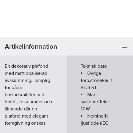
Artikelinformation
En dekorativ plafond
Teknisk data
med matt opaliserad
Övriga
avskärmning. Lämplig
förp.storlekar:
1
för både
ST/3 ST
bostadsmiljöer och
Max.
hotell, restaurager och
systemeffekt:
liknande där en
17
W
plafond med elegant
Nominellt
formgivning önskas.
ljusflöde (IEC
Frosta har en helt
62722-2-1):