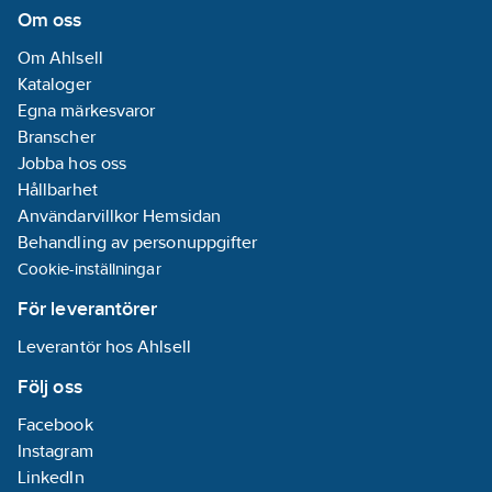
lampeffekt:
17
Om oss
W
Om Ahlsell
Lämplig för
Kataloger
pendelupphängning:
Egna märkesvaror
Ja
Branscher
Lämplig för
Jobba hos oss
utanpåliggande
Hållbarhet
montering:
Ja
Användarvillkor Hemsidan
Lämplig för
Behandling av personuppgifter
takmontering:
Cookie-inställningar
Ja
Skyddsklass
För leverantörer
(IEC 61140):
II
Leverantör hos Ahlsell
Material
hus/kapsling/stomme:
Följ oss
Stål
Facebook
Instagram
Lamphållare/sockel:
LinkedIn
Övrigt