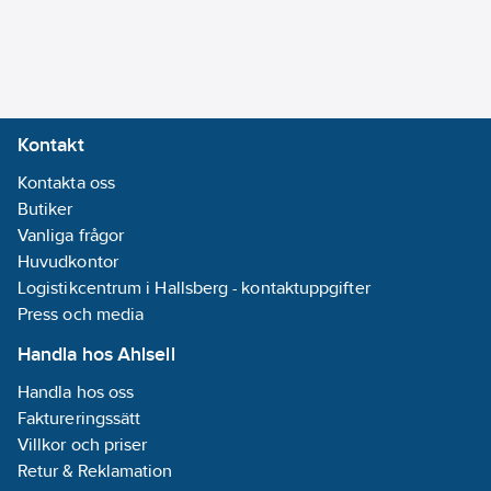
Materialklass
QT9030
LED (utbytbar)
Drivdon:
LED-drivdon
(konstantström)
Drivdon
Kontakt
ingår:
Ja
Kontakta oss
Material
Butiker
Kupa/Kåpa:
Vanliga frågor
Plast (opal)
Huvudkontor
Logistikcentrum i Hallsberg - kontaktuppgifter
Spänningstyp:
Press och media
AC
Antal poler:
Handla hos Ahlsell
2
Handla hos oss
Lämpligt
Faktureringssätt
antal ljuskällor:
Villkor och priser
1
Retur & Reklamation
Lämplig för