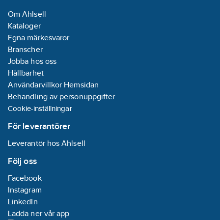
märkdriftspänning
Om Ahlsell
Ue vid AC:
500
Kataloger
V
Egna märkesvaror
Märkuteffekt
Branscher
vid AC-23, 400
Jobba hos oss
V:
7.5
kW
Hållbarhet
Utförande
Användarvillkor Hemsidan
som
Behandling av personuppgifter
nödstoppsinstallation:
Cookie-inställningar
Nej
För leverantörer
Kapslingsklass
Leverantör hos Ahlsell
(IP) framsida:
IP54
Följ oss
Antal
Facebook
hjälpkontakter,
Instagram
växlande (CO):
LinkedIn
0
Ladda ner vår app
Bredd:
86