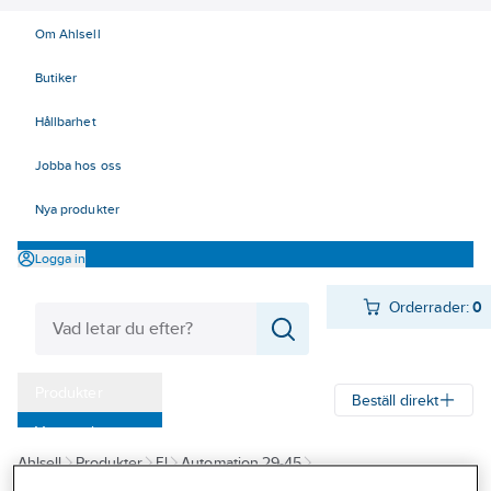
Om Ahlsell
Butiker
Hållbarhet
Jobba hos oss
Nya produkter
Logga in
Orderrader:
0
Produkter
Beställ direkt
Varumärken
Ahlsell
Produkter
El
Automation 29-45
Kampanjer
31 Motor-, säkerhetsbrytare
Säkerhetsbrytare
Plastkapslade