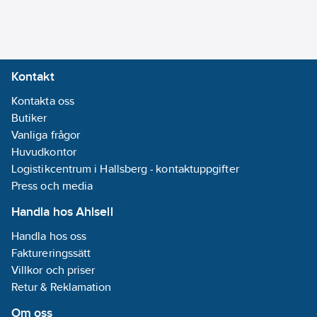
DS, Dusty Grey = DDG
Antal
eller Faluröd = DR,
hjälpkontakter,
H=Hjälpkontakt,
öppnande (NC -
Sidomanövrerat
normalt
Kontakt
låsbart vred.
stängda):
0
E-nummer 3134548-
Kontakta oss
Utförande
3134551, 3134598-
Butiker
som
3134599 och 3135606-
Vanliga frågor
huvudbrytare:
3135609:
Huvudkontor
Ja
Självslocknande
Logistikcentrum i Hallsberg - kontaktuppgifter
Utförande
material enligt UL 94-
Press och media
som
5V för lantbruk
service-/reparationsbryta
Handla hos Ahlsell
Artikelnummer:
3164300
Ja
Handla hos oss
Lev. artikelnr:
301010
Utförande
Faktureringssätt
Ean
som
7394438010100
Villkor och priser
artikelnr:
säkerhetsbrytare:
Retur & Reklamation
Materialklass
QO1801
Ja
Max.
Om oss