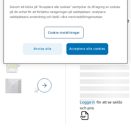
Outlet
Genom att klicka på "Acceptera alla cookies" samtycker du till lagring av cookies
på din enhet för att förbättra navigeringen på webbplatsen, analysera
NORWESCO
Branscher
webbplatsens användning och bistå i våra marknadsföringsinsatser.
Säkerhetsbrytare
Tjänster
SA med inbyggd
Cookie-inställningar
dragavlastning
Vårt erbjudande
SÄKERHETSBRYTARE
Bli kund
Avvisa alla
Acceptera alla cookies
SA 216 DV
Aktuellt
Artikelnummer:
3164300
Lev. artikelnr:
301010
Logga in
för att se saldo
och pris