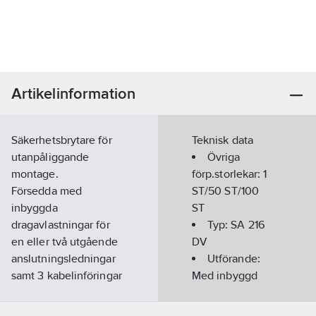
Artikelinformation
Säkerhetsbrytare för
Teknisk data
utanpåliggande
Övriga
montage.
förp.storlekar:
1
Försedda med
ST/50 ST/100
inbyggda
ST
dragavlastningar för
Typ:
SA 216
en eller två utgående
DV
anslutningsledningar
Utförande:
samt 3 kabelinföringar
Med inbyggd
i över – och
dragavlastning
underkant.
Märkström