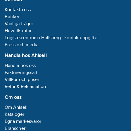
Drivdon:
Kontakta oss
Krävs ej
Butiker
Vanliga frågor
Kapslingsklass
Huvudkontor
(IP):
IP55
Logistikcentrum i Hallsberg - kontaktuppgifter
Material
Press och media
hus/kapsling/stomme:
Handla hos Ahlsell
Aluminium
Drivdon
Handla hos oss
ingår:
Nej
Faktureringssätt
Med
Villkor och priser
ljuskälla:
Nej
Retur & Reklamation
Skyddsklass
Om oss
(IEC 61140):
I
Om Ahlsell
Märkspänning:
Kataloger
220-240
V
Egna märkesvaror
Branscher