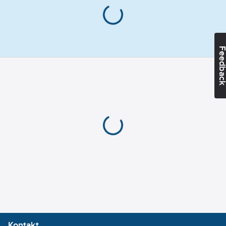
utförande med
Lamphållare/sockel:
anodiserat och
GU10
pulverlackerat
Dimning
armaturhus för tufft
DALI:
Nej
Feedba
utomhusklimat, i vit,
Material
grå eller antracit.
Kupa/Kåpa:
Levereras med
Glas
distanser för
(transparent)
utanpåliggande
Längd:
190
kabeldragning.
mm
Artikelnummer:
7703456
Antal poler:
Lev.
3
7703456
artikelnr:
Bredd:
82
Ean
mm
7392971133041
artikelnr:
Höjd/Djup:
Materialklass
QT9020
112
mm
Ytterdiamater:
Kontakt
68
mm