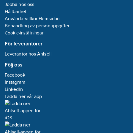
Spänningstyp:
Jobba hos oss
AC
Hållbarhet
Användarvillkor Hemsidan
Ljusfördelning:
Behandling av personuppgifter
Symmetrisk
Cookie-inställningar
Ljusuttag:
För leverantörer
Direkt
Leverantör hos Ahlsell
Övertäckning
Följ oss
med isolering:
Nej
Facebook
Instagram
Rasterutförande:
LinkedIn
Ingen
Ladda ner vår app
Lämplig för
inbyggt/infällt
montage:
Nej
Lämplig för
rampmontage: