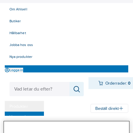
Om Ahlsell
Butiker
Hållbarhet
Jobba hos oss
Nya produkter
Logga in
Orderrader:
0
Produkter
Beställ direkt
Varumärken
Kampanjer