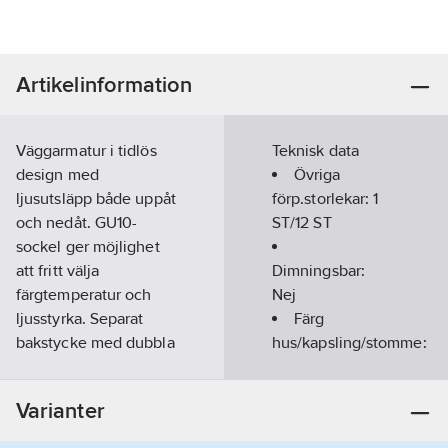
Artikelinformation
Väggarmatur i tidlös
Teknisk data
design med
Övriga
ljusutsläpp både uppåt
förp.storlekar:
1
och nedåt. GU10-
ST/12 ST
sockel ger möjlighet
att fritt välja
Dimningsbar:
färgtemperatur och
Nej
ljusstyrka. Separat
Färg
bakstycke med dubbla
hus/kapsling/stomme:
genomföringar och
Grå
vidarekopplingsbar
Ljuskälla:
Varianter
snabbplint för enkel
LED (utbytbar)
installation. IP55-