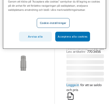
HIDE-A-LITE
Genom att klicka på "Acceptera alla cookies" samtycker du till lagring av cookies
Outlet
Väggarmatur
på din enhet för att förbättra navigeringen på webbplatsen, analysera
webbplatsens användning och bistå i våra marknadsföringsinsatser.
LED Milo II
Branscher
GU10
Tjänster
Cookie-inställningar
VÄGGARM LED
Vårt erbjudande
2XGU10 IP55 GRÅ
Avvisa alla
Acceptera alla cookies
VÄGGARM MILO II
Bli kund
GU10 GRÅ
Aktuellt
Artikelnummer:
7703456
Lev. artikelnr:
7703456
Logga in
för att se saldo
och pris