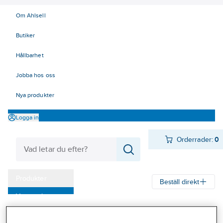
Om Ahlsell
Butiker
Hållbarhet
Jobba hos oss
Nya produkter
Logga in
Orderrader:
0
Produkter
Beställ direkt
Varumärken
Ahlsell
Produkter
Byggsortiment
Inredningsbeslag
Kampanjer
Mattor, galler, ramar, golvlister
Skrapgaller och ramar