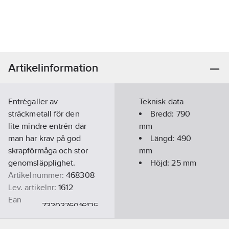
Artikelinformation
Entrégaller av
Teknisk data
sträckmetall för den
Bredd:
790
lite mindre entrén där
mm
man har krav på god
Längd:
490
skrapförmåga och stor
mm
genomsläpplighet.
Höjd:
25
mm
Artikelnummer:
468308
Lev. artikelnr:
1612
Ean
7330376016125
artikelnr:
Materialklass
CX695A