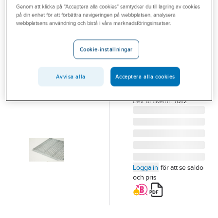
Genom att klicka på "Acceptera alla cookies" samtycker du till lagring av cookies
Outlet
på din enhet för att förbättra navigeringen på webbplatsen, analysera
KÅBE MATTAN
webbplatsens användning och bistå i våra marknadsföringsinsatser.
Branscher
Fotskrapa
Tjänster
Kåbex
Cookie-inställningar
FOTSKRAPA KÅBEX
Vårt erbjudande
SM-GALLER
Avvisa alla
Acceptera alla cookies
Bli kund
790MMX490MM
Artikelnummer:
468308
Aktuellt
Lev. artikelnr:
1612
Logga in
för att se saldo
och pris