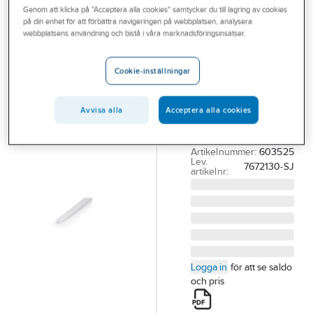
Genom att klicka på "Acceptera alla cookies" samtycker du till lagring av cookies
Outlet
på din enhet för att förbättra navigeringen på webbplatsen, analysera
DURI
webbplatsens användning och bistå i våra marknadsföringsinsatser.
Branscher
Hörnskydd
Tjänster
Plast
Cookie-inställningar
HÖRNLIST 30X30
Vårt erbjudande
MM VIT PLAST
Avvisa alla
Acceptera alla cookies
Aktuellt
SJÄLVHÄFTANDE
2.5M, 4437
Artikelnummer:
603525
Lev.
7672130-SJ
artikelnr:
Logga in
för att se saldo
och pris