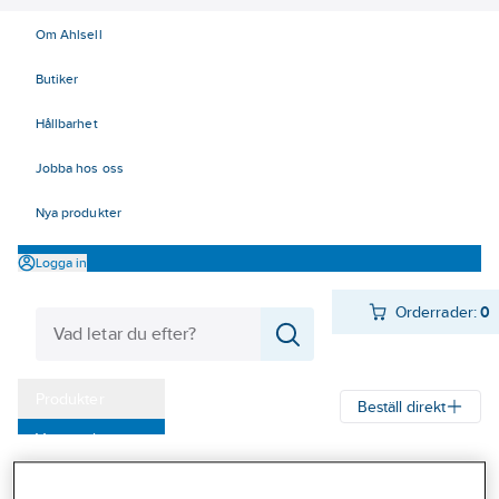
Om Ahlsell
Butiker
Hållbarhet
Jobba hos oss
Nya produkter
Logga in
Orderrader:
0
Produkter
Beställ direkt
Varumärken
Ahlsell
Produkter
Byggsortiment
Inredningsbeslag
Kampanjer
Mattor, galler, ramar, golvlister
Hörnskydd