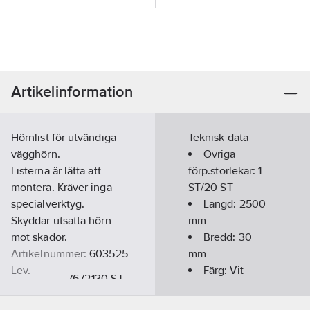
Artikelinformation
Hörnlist för utvändiga
Teknisk data
vägghörn.
Övriga
Listerna är lätta att
förp.storlekar:
1
montera. Kräver inga
ST/20 ST
specialverktyg.
Längd:
2500
Skyddar utsatta hörn
mm
mot skador.
Bredd:
30
Artikelnummer:
603525
mm
Lev.
Färg:
Vit
7672130-SJ
artikelnr:
Ean