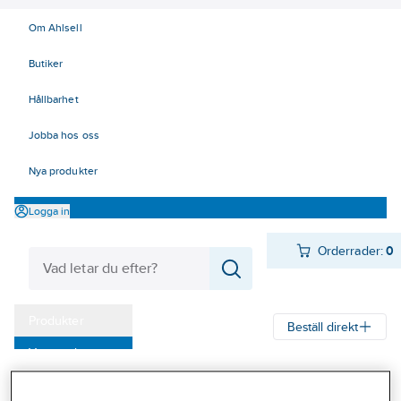
Om Ahlsell
Butiker
Hållbarhet
Jobba hos oss
Nya produkter
Logga in
Orderrader:
0
Produkter
Beställ direkt
Varumärken
Ahlsell
Produkter
Byggsortiment
Inredningsbeslag
Kampanjer
Bad, dusch och WC
Toalettpappershållare