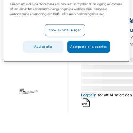
Genom att klicka på "Acceptera alla cookies" samtycker du till lagring av cookies
Outlet
på din enhet för att förbättra navigeringen på webbplatsen, analysera
SMEDBO
webbplatsens användning och bistå i våra marknadsföringsinsatser.
Branscher
Toalettpappershål
Tjänster
Smedbo 3411 Hou
Cookie-inställningar
TOALETTPAPPERSHÅLL
Vårt erbjudande
HOUSE SMEDBO RK 3411
Avvisa alla
Acceptera alla cookies
Aktuellt
Artikelnummer:
604652
Lev. artikelnr:
RK3411
Logga in
för att se saldo och 