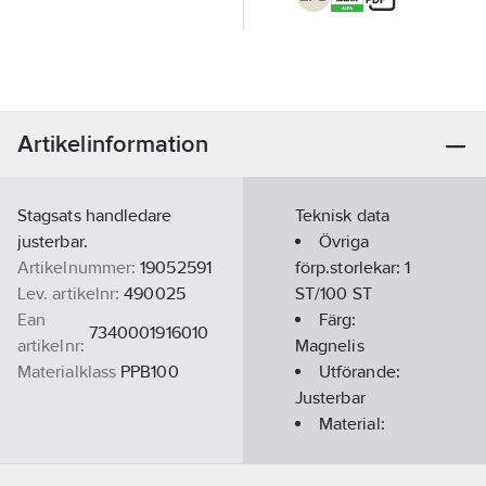
Artikelinformation
Stagsats handledare
Teknisk data
justerbar.
Övriga
Artikelnummer:
19052591
förp.storlekar:
1
Lev. artikelnr:
490025
ST/100 ST
Ean
Färg:
7340001916010
artikelnr:
Magnelis
Materialklass
PPB100
Utförande:
Justerbar
Material:
Zink/Magnesium