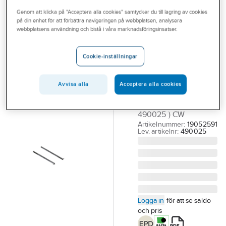
Outlet
Genom att klicka på "Acceptera alla cookies" samtycker du till lagring av cookies
på din enhet för att förbättra navigeringen på webbplatsen, analysera
CW LUNDBERG
Branscher
webbplatsens användning och bistå i våra marknadsföringsinsatser.
Stagsats
Tjänster
handledare, CW
Cookie-inställningar
Lundberg
Vårt erbjudande
STAGSATS
Bli kund
Avvisa alla
Acceptera alla cookies
HANDLEDARE
Aktuellt
JUSTERBAR ZM (
490025 ) CW
Artikelnummer:
19052591
Lev. artikelnr:
490025
Logga in
för att se saldo
och pris