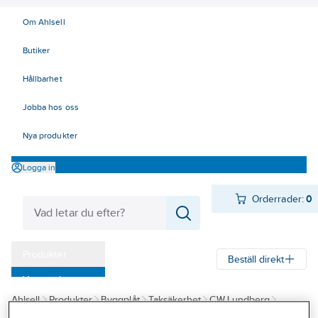
Om Ahlsell
Butiker
Hållbarhet
Jobba hos oss
Nya produkter
Logga in
Orderrader:
0
Produkter
Beställ direkt
Varumärken
Ahlsell
Produkter
Byggplåt
Taksäkerhet
CW Lundberg
Kampanjer
Infästning
Bultsatser