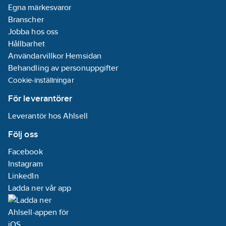
inte oljeprodukter.
Egna märkesvaror
Artikelnummer:
70849919
Branscher
Lev. artikelnr:
351902
Jobba hos oss
Materialklass
TE4900
Hållbarhet
Användarvillkor Hemsidan
Behandling av personuppgifter
Cookie-inställningar
För leverantörer
Leverantör hos Ahlsell
Följ oss
Facebook
Instagram
LinkedIn
Ladda ner vår app