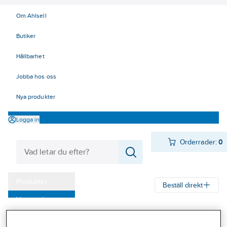
Om Ahlsell
Butiker
Hållbarhet
Jobba hos oss
Nya produkter
Logga in
Orderrader:
0
Produkter
Beställ direkt
Varumärken
Ahlsell
Produkter
Arbetsplats
Förvaring
Kampanjer
Fathantering och invallning
Fathantering och invallning