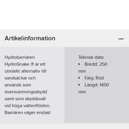
Artikelinformation
Hydrobarriären
Teknisk data
HydroSnake ® är ett
Bredd:
250
utmärkt alternativ till
mm
sandsäckar och
Färg:
Röd
används som
Längd:
1450
översvämningsskydd
mm
samt som skyddsvall
vid höga vattenflöden.
Barriären väger endast
0,5 kg före kontakt
med vatten, vilket är