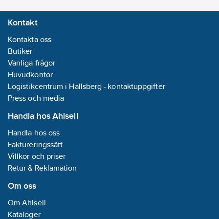
kg och behåller denna
Kontakt
vikt i tre månader.
Skyddet är tillverkat av
Kontakta oss
FSC wood och super
Butiker
absorberande polymer
Vanliga frågor
(SAP) – material som
Huvudkontor
är komposterbart efter
Logistikcentrum i Hallsberg - kontaktuppgifter
6 månader.
Press och media
Den innovativa
Handla hos Ahlsell
hydrobarriären är ett
praktiskt alternativ till
Handla hos oss
tunga sandsäckar och
Faktureringssätt
används flitigt av
Villkor och priser
bland annat
Retur & Reklamation
kommuner, landsting,
Om oss
räddningstjänst och
saneringsföretag.
Om Ahlsell
Barriären absorberar
Kataloger