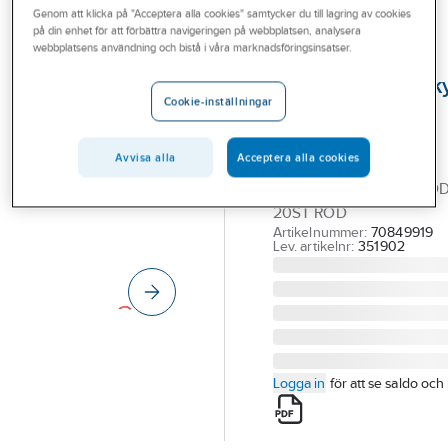
Genom att klicka på "Acceptera alla cookies" samtycker du till lagring av cookies
Outlet
på din enhet för att förbättra navigeringen på webbplatsen, analysera
webbplatsens användning och bistå i våra marknadsföringsinsatser.
Hydrobarriär
Branscher
översvämningssk
Tjänster
Cookie-inställningar
röd
Vårt erbjudande
HYDROBARRIÄR
Avvisa alla
Acceptera alla cookies
Bli kund
SKYDDSVALL
ÖVERSVÄMNINGSSKYD
Aktuellt
20ST RÖD
Artikelnummer:
70849919
Lev. artikelnr:
351902
Logga in
för att se saldo och 